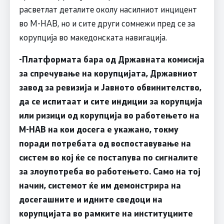
расветлат деталите околу насилниот инцицент
во М-НАВ, но и сите други сомнежи пред се за
корупција во македонската навигација.
-Платформата бара од Државната комисија
за спречување на корупцијата, Државниот
завод за ревизија и Јавното обвинителство,
да се испитаат и сите индиции за корупција
или ризици од корупција во работењето на
М-НАВ на кои досега е укажано, токму
поради потребата од воспоставување на
систем во кој ќе се постапува по сигналите
за злоупотреба во работењето. Само на тој
начин, системот ќе им демонстрира на
досегашните и идните сведоци на
корупцијата во рамките на институциите