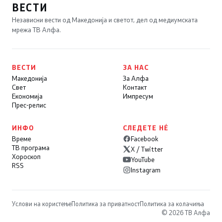
ВЕСТИ
Независни вести од Македонија и светот, дел од медиумската
мрежа ТВ Алфа.
ВЕСТИ
ЗА НАС
Македонија
За Алфа
Свет
Контакт
Економија
Импресум
Прес-релис
ИНФО
СЛЕДЕТЕ НÉ
Време
Facebook
ТВ програма
X / Twitter
Хороскоп
YouTube
RSS
Instagram
Услови на користење
Политика за приватност
Политика за колачиња
© 2026 ТВ Алфа