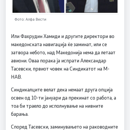
Фото: Алфа Вести
Или Фахрудин Хамиди и другите директори во
македонската навигација ќе заминат, или се
затвора небото, над Македонија нема да летаат
авиони. Оваа порака ја испрати Александар
Тасевски, првиот човек на Синдикатот на М-
НАВ.
Синдикалците велат дека немаат друга опција
освен од 10-ти јануари да прекинат со работа, а
тоа би траело до исполнување на нивните
барања.
Според Тасевски, заминувањето на раководните