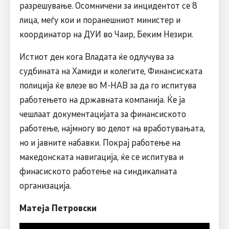
разрешување. Осомничени за инцидентот се 8
лица, меѓу кои и поранешниот министер и
координатор на ДУИ во Чаир, Беким Незири.
Истиот ден кога Владата ќе одлучува за
судбината на Хамиди и колегите, Финансиската
полиција ќе влезе во М-НАВ за да го испитува
работењето на државната компанија. Ќе ја
чешлаат документацијата за финансиското
работење, најмногу во делот на вработувањата,
но и јавните набавки. Покрај работење на
македонската навигација, ќе се испитува и
финасиското работење на синдикалната
организација.
Матеја Петровски