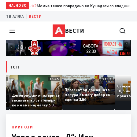
НАЈНОВО
14:42
Момче тешко повредено во Кушадаси со владиниот авион
|
ТВ АЛФА
ВЕСТИ
ВЕСТИ
ТОП
14:12
13:45
13:12
Стоков
Просекот од државната
10,5 м
ата
матура е многу добар со
Демографскиот аларм се
првата
чката
оценка 3,66
засилува, во септември
година
аланка
ќе имаме најмалку 3.000
го згол
ектот
првачиња помалку
а
о слепа
ПРИЛОЗИ
Утре е денот „Д“: Или