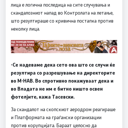
лица е логична последица на сите случувања и
скандалозниот напад во Контролата на летање,
што резултираше со кривична постапка против
неколку лица.
-Се надеваме дека сето ова што се случи ќе
резултира со разрешување на директорите
во М-НАВ. Во спротивно покажуваат дека и
во Владата не им е битно ништо освен
фотелјите, кажа Тасевски.
За скандалот на скопскиот аеродром реагираше
и Платформата на граѓански организации
против корупцијата. Бараат целосно да