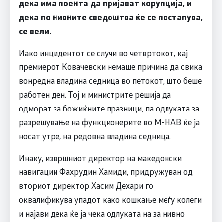
дека има поента да пријават корупција, и
дека по нивните сведоштва ќе се постапува,
се вели.
Иако инцидентот се случи во четвртокот, кај
премиерот Ковачевски немаше причина да свика
вонредна владина седница во петокот, што беше
работен ден. Тој и министрите решија да
одморат за божиќните празници, па одлуката за
разрешување на функционерите во М-НАВ ќе ја
носат утре, на редовна владина седница.
Инаку, извршниот директор на македонски
навигации Фахрудин Хамиди, придружуван од
вториот директор Хасим Дехари го
оквалификува упадот како кошкање меѓу колеги
и најави дека ќе ја чека одлуката на за нивно