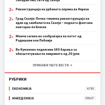
2
Реконструкција на урбаната опрема во Нерези
Ч
2
Град Скопје: Почна темелна реконструкција на
Ч
еден од симболите на Скопје – подната фонтана
повторно ќе блесне
2
Момче загина во сообраќајка на патот од
Ч
Радишани кон Побожје
2
Во Куманово поднесени 160 барања за
Ч
обесштетување по невремето од 20 јули
ПРИКАЖИ УШТЕ ВЕСТИ →
РУБРИКИ
ЕКОНОМИЈА
4791
МАКЕДОНИЈА
39147