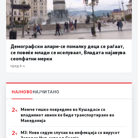
Демографски аларм-се помалку деца се раѓаат,
се повеќе млади се иселуваат, Владата најавува
сеопфатни мерки
пред 4 ч.
НАЈНОВО
НАЈЧИТАНО
2
Момче тешко повредено во Кушадаси со
Ч
владиниот авион ќе биде транспортирано во
Македонија
2
МЗ: Нови седум случаи на инфекција со вирусот
Ч
Западен Нил, сите од Скопје