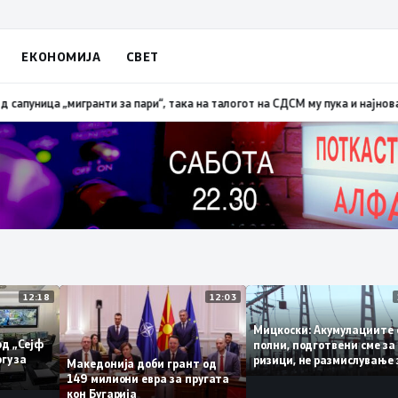
ЕКОНОМИЈА
СВЕТ
а „мигранти за пари“, така на талогот на СДСМ му пука и најновата хис
12:18
12:03
Мицкоски: Акумулаци
зни од „Сејф
полни, подготвени см
ајмногу за
ризици, не размислув
Македонија доби грант од
поскапување на стру
149 милиони евра за пругата
кон Бугарија