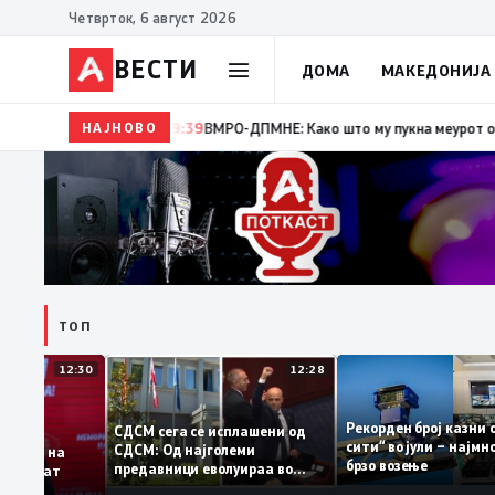
Четврток, 6 август 2026
ВЕСТИ
ДОМА
МАКЕДОНИЈА
НАЈНОВО
19:39
ВМРО-ДПМНЕ: Како што му пукна меурот од сапуниц
ТОП
12:30
12:28
Рекорден број ка
СДСМ сега се исплашени од
сити“ во јули – н
СДСМ: Од најголеми
одатоците на
брзо возење
предавници еволуираа во
 демантираат
најголеми патриоти