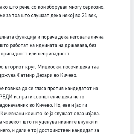
ко што рече, со кои зборувал многу сериозно,
е за тоа што слушаат дека некој во 21 век,
елната функција и порача дека неговата лична
ишто работат на иднината на државава, без
а припадност или неприпадност.
о вториот круг, Мицкоски, посочи дека таа
ддржува Фатмир Дехари во Кичево.
е повика да се гласа против кандидатот на
ЕДИ испрати соопштение дека не го
оначалник во Кичево. Но, еве и јас ги
Кичевчани коишто ќе ја слушаат оваа изјава,
за човекот што ги уценува нивните внунки и
 него, и дали е тој достоинствен кандидат за