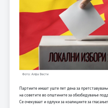
Фото: Алфа Вести
Партиите имаат уште пет дена за претставување
на советите во општините за обезбедување подд
Се очекуваат и одлуки за коалициите за гласање