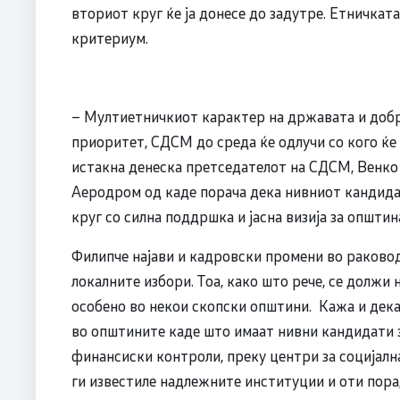
вториот круг ќе ја донесе до задутре. Етничкат
критериум.
– Мултиетничкиот карактер на државата и добр
приоритет, СДСМ до среда ќе одлучи со кого ќе
истакна денеска претседателот на СДСМ, Венко 
Аеродром од каде порача дека нивниот кандида
круг со силна поддршка и јасна визија за општин
Филипче најави и кадровски промени во раково
локалните избори. Тоа, како што рече, се должи 
особено во некои скопски општини. Кажа и дека
во општините каде што имаат нивни кандидати з
финансиски контроли, преку центри за социјална
ги известиле надлежните институции и оти пора