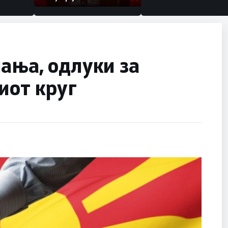
ања, одлуки за
иот круг