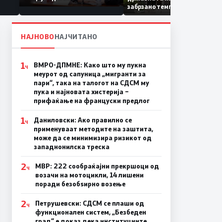
Коридор 8, Македонија
забрзано темпо
станува раскрсница на
Балканот
НАЈНОВО
НАЈЧИТАНО
1
ВМРО-ДПМНЕ: Како што му пукна
Ч
меурот од сапуница „мигранти за
пари“, така на талогот на СДСМ му
пука и најновата хистерија –
прифаќање на француски предлог
1
Даниловски: Ако правилно се
Ч
применуваат методите на заштита,
може да се минимизира ризикот од
западнонилска треска
2
МВР: 222 сообраќајни прекршоци од
Ч
возачи на мотоцикли, 14 лишени
поради безобѕирно возење
2
Петрушевски: СДСМ се плаши од
Ч
функционален систем, „Безбеден
град“ е доказ дека институциите