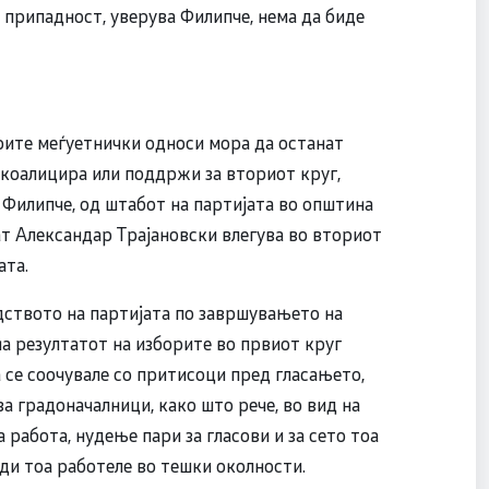
а припадност, уверува Филипче, нема да биде
ите меѓуетнички односи мора да останат
 коалицира или поддржи за вториот круг,
Филипче, од штабот на партијата во општина
т Александар Трајановски влегува во вториот
ата.
дството на партијата по завршувањето на
на резултатот на изборите во првиот круг
 се соочувале со притисоци пред гласањето,
а градоначалници, како што рече, во вид на
 работа, нудење пари за гласови и за сето тоа
ди тоа работеле во тешки околности.