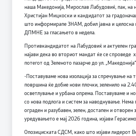
наша Македонија, Мирослав Лабудовиќ, пак, на
Христијан Мицкоски и кандидатот за градоначал
што информирапе ЗНАМ, добил јавна и целосна
ДПМНЕ за гласањето в недела.
Противкандидатот на Лабудовиќ и актуелен гр
најави дека во вториот мандат ќе се спроведе
потегот од Зеленото пазарче до ул. „Македонија“
-Поставуваме нова изолација за спречување на т
површина ќе добие нови плочки, зеленило на 2
осветлување и урбана опрема. Поставуваме и н
со нова подлога и систем за наводнување. Нема
ограден и разубавен, зелен, достапен и отворен 
уредувањето е мај 2026 година, изјави Герасим
Опозициската СДСМ, како што изјави лидерот Ве