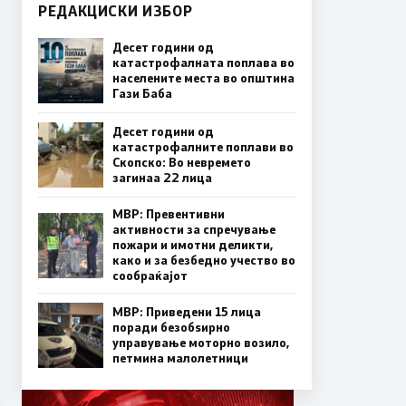
РЕДАКЦИСКИ ИЗБОР
Десет години од
катастрофалната поплава во
населените места во општина
Гази Баба
Десет години од
катастрофалните поплави во
Скопско: Во невремето
загинаа 22 лица
МВР: Превентивни
активности за спречување
пожари и имотни деликти,
како и за безбедно учество во
сообраќајот
МВР: Приведени 15 лица
поради безобѕирно
управување моторно возило,
петмина малолетници