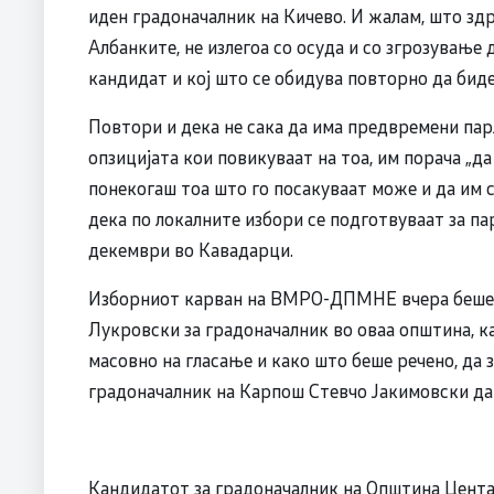
иден градоначалник на Кичево. И жалам, што здр
Албанките, не излегоа со осуда и со згрозување 
кандидат и кој што се обидува повторно да биде
Повтори и дека не сака да има предвремени пар
опзицијата кои повикуваат на тоа, им порача „да
понекогаш тоа што го посакуваат може и да им се
дека по локалните избори се подготвуваат за па
декември во Кавадарци.
Изборниот карван на ВМРО-ДПМНЕ вчера беше и
Лукровски за градоначалник во оваа општина, ка
масовно на гласање и како што беше речено, да 
градоначалник на Карпош Стевчо Јакимовски да
Кандидатот за градоначалник на Општина Цент