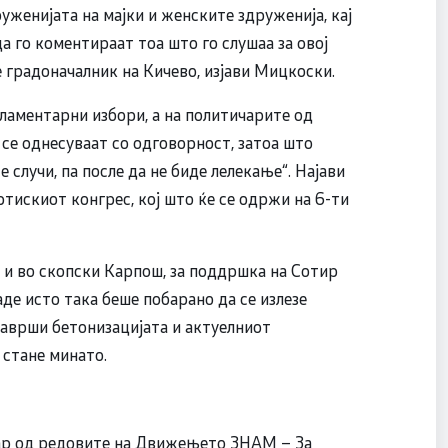
уженијата на мајки и женските здруженија, кај
да го коментираат тоа што го слушаа за овој
 градоначалник на Кичево, изјави Мицкоски.
ламентарни избори, а на политичарите од
 се однесуваат со одговорност, затоа што
 случи, па после да не биде лелекање“. Најави
ртискиот конгрес, кој што ќе се одржи на 6-ти
 во скопски Карпош, за поддршка на Сотир
де исто така беше побарано да се излезе
заврши бетонизацијата и актуелниот
 стане минато.
ар од редовите на Движењето ЗНАМ – За