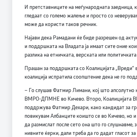
И претставниците на меѓународната заедница, ка
гледаат со големо жалење и просто со неверувањ
може да користи таков речник.
Најави дека Рамадани ќе биде разрешен од акту
и поддршката на Владата ја имаат сите оние ко
разлика на етничката, верската или политичкат
Прашан за поддршката со Коалицијата „Вреди“ в
коалиција испратила соопштение дека не го по
– Го слушав Фатмир Лимани, кој што апсолутно н
ВМРО-ДПМНЕ во Кичево. Второ, Коалицијата ВР
поддржува Фатмир Дехари, како кандидат за град
повикувам Албанците коишто се во Кичево, но и 
да размислат после сето она што го слушнавме, 
нивните ќерки, дали треба да го дадат гласот за