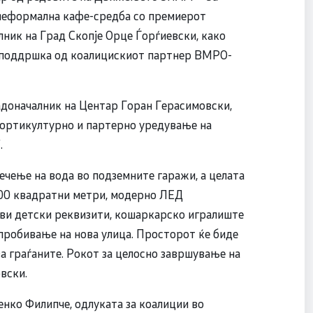
 неформална кафе-средба со премиерот
ник на Град Скопје Орце Ѓорѓиевски, како
 поддршка од коалицискиот партнер ВМРО-
адоначалник на Центар Горан Герасимовски,
 хортикултурно и партерно уредување на
.
ечење на вода во подземните гаражи, а целата
.400 квадратни метри, модерно ЛЕД
ови детски реквизити, кошаркарско игралиште
 пробивање на нова улица. Просторот ќе биде
за граѓаните. Рокот за целосно завршување на
овски.
нко Филипче, одлуката за коалиции во