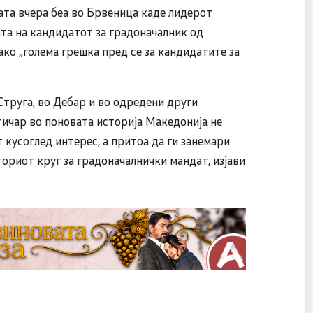
а вчера беа во Брвеница каде лидерот
ата на кандидатот за градоначалник од
ако „голема грешка пред се за кандидатите за
 Струга, во Дебар и во одредени други
тичар во поновата историја Македонија не
т кусоглед интерес, а притоа да ги занемари
вториот круг за градоначалнички мандат, изјави