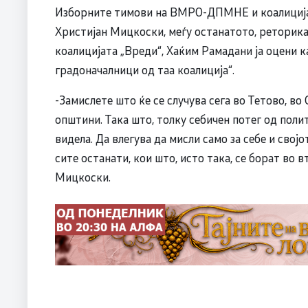
Изборните тимови на ВМРО-ДПМНЕ и коалицијат
Христијан Мицкоски, меѓу останатото, реторик
коалицијата „Вреди“, Хаќим Рамадани ја оцени к
градоначалници од таа коалиција“.
-Замислете што ќе се случува сега во Тетово, во
општини. Така што, толку себичен потег од поли
видела. Да влегува да мисли само за себе и својо
сите останати, кои што, исто така, се борат во 
Мицкоски.