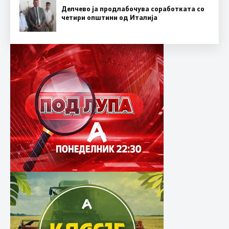
Делчево ја продлабочува соработката со
четири општини од Италија