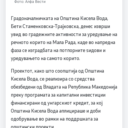
Фото: Алфа Вести
Градоначалничката на Општина Кисела Вода,
Бети Стаменковска-Трајковска, денес изврши
увид во градежните активности за уредување на
речното корито на Мала Рада, каде во напредна
фаза се изградбата на потпорните ѕидови и
уредувањето на самото корито.
Проектот, како што соопштија од Општина
Кисела Вода, се реализира со средства
обезбедени од Владата на Република Македонија
преку програмата за капитални инвестиции
финансирани од унгарскиот кредит, за кој
Општина Кисела Вода аплицираше и доби
одобрување во рамки на поддршката за
општински проекти.