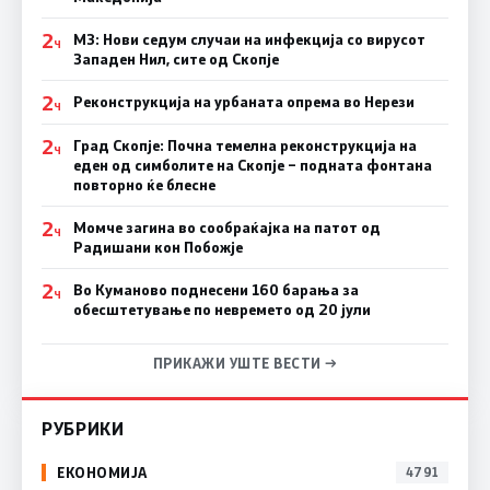
2
МЗ: Нови седум случаи на инфекција со вирусот
Ч
Западен Нил, сите од Скопје
2
Реконструкција на урбаната опрема во Нерези
Ч
2
Град Скопје: Почна темелна реконструкција на
Ч
еден од симболите на Скопје – подната фонтана
повторно ќе блесне
2
Момче загина во сообраќајка на патот од
Ч
Радишани кон Побожје
2
Во Куманово поднесени 160 барања за
Ч
обесштетување по невремето од 20 јули
ПРИКАЖИ УШТЕ ВЕСТИ →
РУБРИКИ
ЕКОНОМИЈА
4791