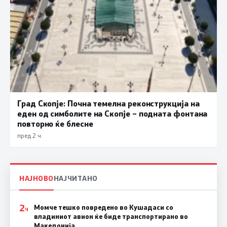
Град Скопје: Почна темелна реконструкција на
еден од симболите на Скопје – подната фонтана
повторно ќе блесне
пред 2 ч.
НАЈНОВО
НАЈЧИТАНО
2
Момче тешко повредено во Кушадаси со
Ч
владиниот авион ќе биде транспортирано во
Македонија