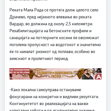
Реката Мала Рада се протега долж целото село
Драчево, пред нејзиното влевање во реката
Вардар, во должина од околу 2,5 километри.
Рехабилитацијата на бетонските профили и
санацијата на потпорните косини ќе овозможат
поголема пропусност на водотокот и значително
ќе го намалат ризикот од поплави, особено во
зимскиот и пролетниот период.
-Како локална самоуправа остануваме
фокусирани на конкретни и видливи резултати.
Континуитетот во реализацијата на вакви
капитални зафати е од исклучително значење,