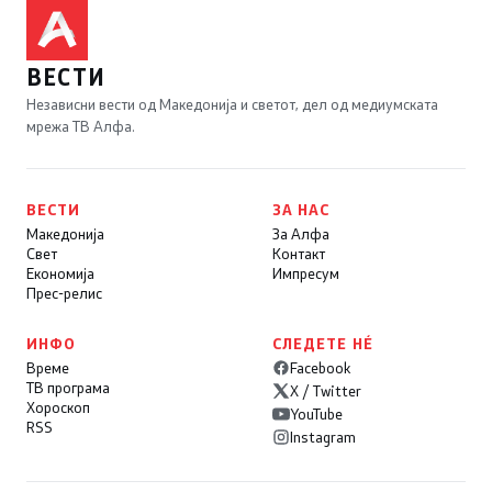
ВЕСТИ
Независни вести од Македонија и светот, дел од медиумската
мрежа ТВ Алфа.
ВЕСТИ
ЗА НАС
Македонија
За Алфа
Свет
Контакт
Економија
Импресум
Прес-релис
ИНФО
СЛЕДЕТЕ НÉ
Време
Facebook
ТВ програма
X / Twitter
Хороскоп
YouTube
RSS
Instagram