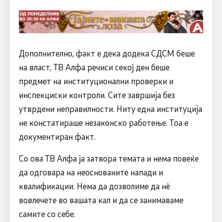
Дополнително, факт е дека додека СДСМ беше
на власт, ТВ Алфа речиси секој ден беше
предмет на институционални проверки и
инспекциски контроли. Сите завршија без
утврдени неправилности. Ниту една институција
не констатираше незаконско работење. Тоа е
документиран факт.
Со ова ТВ Алфа ја затвора темата и нема повеќе
да одговара на неоснованите напади и
квалификации. Нема да дозволиме да нè
вовлечете во вашата кал и да се занимаваме
самите со себе.