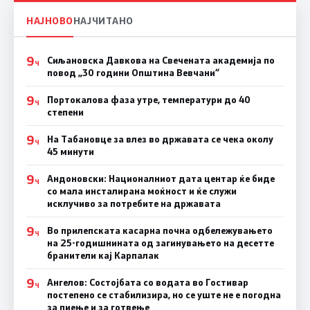
НАЈНОВО
НАЈЧИТАНО
9
Сиљановска Давкова на Свечената академија по
Ч
повод „30 години Општина Вевчани“
9
Портокалова фаза утре, температури до 40
Ч
степени
9
На Табановце за влез во државата се чека околу
Ч
45 минути
9
Андоновски: Националниот дата центар ќе биде
Ч
со мала инсталирана моќност и ќе служи
исклучиво за потребите на државата
9
Во прилепската касарна почна одбележувањето
Ч
на 25-годишнината од загинувањето на десетте
бранители кај Карпалак
9
Ангелов: Состојбата со водата во Гостивар
Ч
постепено се стабилизира, но се уште не е погодна
за пиење и за готвење