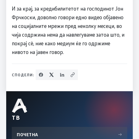
И за крај, за кредибилитетот на господинот Јон
Фрчкоски, доволно говори едно видео објавено
на социјалните мрежи пред неколку месеци, во
чија содржина нема да навлегуваме затоа што, и
покрај сè, ние како медиум ќе го одржиме
нивото на јавен говор.
СПОДЕЛИ:
ТВ
ПОЧЕТНА
→