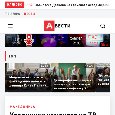
НАЈНОВО
20:24
Сиљановска Давкова на Свечената академија по повод 
|
ТВ АЛФА
ВЕСТИ
ВЕСТИ
ТОП
15:20
14:12
13:45
Просеко
Мицкоски за третата
матура е
Демографскиот аларм се
фаза од железничката
: Во
оценка 
засилува, во септември
делница Крива Паланка
 22
ќе имаме најмалку 3.000
– Деве Баир: Проектот
првачиња помалку
нема да заврши на
половина тунел во слепа
улица, сега имаме
целина
МАКЕДОНИЈА
Уреднички коментар на ТВ