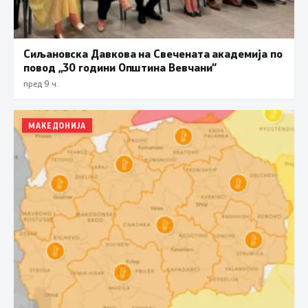
Сиљановска Давкова на Свечената академија по
повод „30 години Општина Вевчани“
пред 9 ч.
МАКЕДОНИЈА