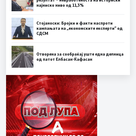
резултат – невработеноста на историски
најниско ниво од 11,3%
Стојаноски: Бројки и факти наспроти
кампањата на „економските експерти“ од
СДСM
Отворена за сообраќај уште една делница
од патот Елбасан-Ќафасан