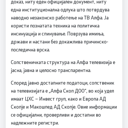
доказ, ниту еден официјален документ, ниту
една институционална одлука што потврдува
наводно незаконско работење на ТВ Алфа. Ја
користи познатата техника на политичка
инсинуација и спинување. Поврзува имиња,
држави и настани без докажлива причинско-
последична врска.
Сопственичката структура на Алфа телевизија е
јасна, јавна и целосно транспарентна.
Според јавно достапните податоци, сопственик
на телевизијата е „Алфа Скоп ДОО“, во која удел
имаат ЦХС – Инвест груп, како и Европа АД
Скопје и Макошпед АД Скопје. Овие информации
се официјални, проверливи и достапни во
надлежните регистри.