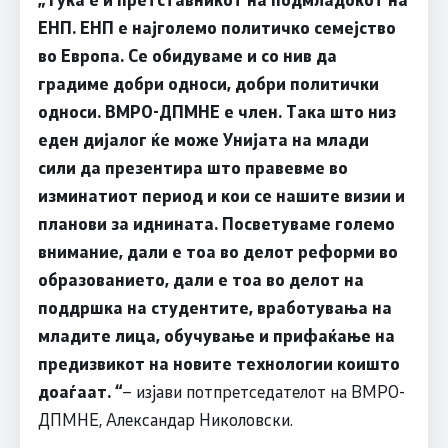
ЕНП. ЕНП е најголемо политичко семејство
во Европа. Се обидуваме и со нив да
градиме добри односи, добри политички
односи. ВМРО-ДПМНЕ е член. Така што низ
еден дијалог ќе може Унијата на млади
сили да презентира што правевме во
изминатиот период и кои се нашите визии и
планови за иднината. Посветуваме големо
внимание, дали е тоа во делот реформи во
образованието, дали е тоа во делот на
поддршка на студентите, вработувања на
младите лица, обучување и прифаќање на
предизвикот на новите технологии коишто
доаѓаат. “
– изјави потпретседателот на ВМРО-
ДПМНЕ, Александар Николовски.