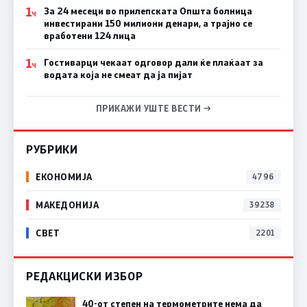
1
За 24 месеци во прилепската Општа болница
Ч
инвестирани 150 милиони денари, а трајно се
вработени 124 лица
1
Гостиварци чекаат одговор дали ќе плаќаат за
Ч
водата која не смеат да ја пијат
ПРИКАЖИ УШТЕ ВЕСТИ →
РУБРИКИ
ЕКОНОМИЈА
4796
МАКЕДОНИЈА
39238
СВЕТ
2201
РЕДАКЦИСКИ ИЗБОР
40-от степен на термометрите нема да