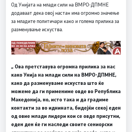
Од Унијата на млади сили на ВМРО-ДПМНЕ
додаваат дека овој настан има огромно значење
за младите политичари како и голема прилика за
разменување искуства.
„ Ова претставува огромна прилика за нас
како Унија на млади сили на ВМРО-ДПМНЕ,
како да разменуваме искуства што ќе
можеме да ги примениме овде во Република
Македонија, но, исто така и да градиме
контакти за во иднината, бидејќи секој еден
од овие млади лидери кои се овде присутни,
еден ден ќе ги наследи своите сениорски