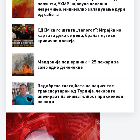
попушти, УХМР најавува локални
невремиња, минимално заладување дури
од сабота
СДСМ си го штити „талогот“: Играјќи на
картата дека се деца, бранат луѓе со
кривични досиеја
Макдонија под вршник – 25 пожари за
само едно деноноќие
Подобрена состојбата на пациентот
транспортиран од Турција, лекарите
апелираат на внимателност при скокови
во вода