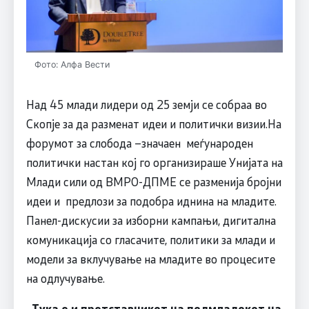
Фото: Алфа Вести
Над 45 млади лидери од 25 земји се собраа во
Скопје за да разменат идеи и политички визии.На
форумот за слобода –значаен меѓународен
политички настан кој го организираше Унијата на
Млади сили од ВМРО-ДПМЕ се разменија бројни
идеи и предлози за подобра иднина на младите.
Панел-дискусии за изборни кампањи, дигитална
комуникација со гласачите, политики за млади и
модели за вклучување на младите во процесите
на одлучување.
„Тука е и претставникот на подмладокот на