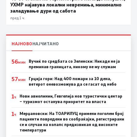
УХМР најавува локални невремиња, минимално
заладување дури од сабота
пред 1 ч.
НАЈНОВО
НАЈЧИТАНО
56
Вучиќ по средбата со Зеленски: Никаде не ја
МИН
преминав границата, никому не му служам
57
Грција гори: Над 400 пожари за 10 дена,
МИН
ветерот оневозможува да се гасат од небо
1
Нови авиолинии, Гевгелија нов туристички центар
Ч
– туризмот останува приоритет на власта
1
Мерџановски: На ТОАРИЛУЦ примени поголем број
Ч
пациенти повредени во сообраќајки, регистрирани
се и случаи на колапс предизвикан од високите
температури