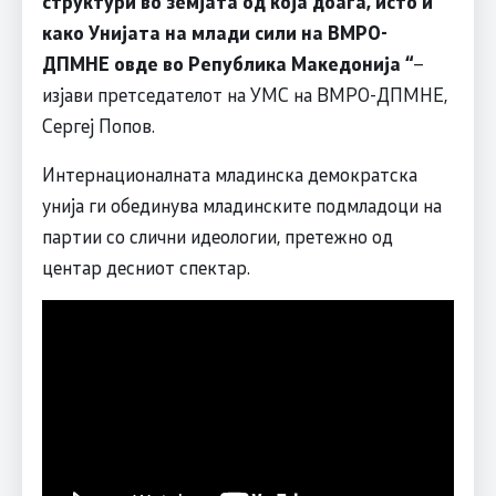
структури во земјата од која доаѓа, исто и
како Унијата на млади сили на ВМРО-
ДПМНЕ овде во Република Македонија “
–
изјави претседателот на УМС на ВМРО-ДПМНЕ,
Сергеј Попов.
Интернационалната младинска демократска
унија ги обединува младинските подмладоци на
партии со слични идеологии, претежно од
центар десниот спектар.