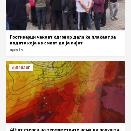
Гостиварци чекаат одговор дали ќе плаќаат за
водата која не смеат да ја пијат
пред 1 ч.
ПРИЛОГ
40-от степен на термометрите нема да попушти,