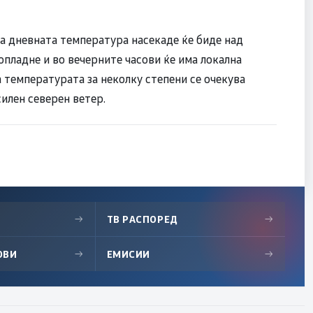
га дневната температура насекаде ќе биде над
попладне и во вечерните часови ќе има локална
 температурата за неколку степени се очекува
силен северен ветер.
→
ТВ РАСПОРЕД
→
ОВИ
→
ЕМИСИИ
→