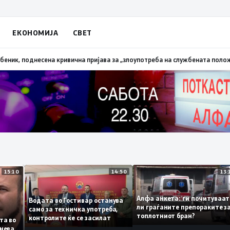
ЕКОНОМИЈА
СВЕТ
апалена трева при сечење со брусилица
19:21
МВР: Лишен од слобода поли
15:10
14:50
Алфа анкета: ги почиту
Водата во Гостивар останува
ли граѓаните препоракит
само за техничка употреба,
топлотниот бран?
контролите ќе се засилат
листа во
 сомнева