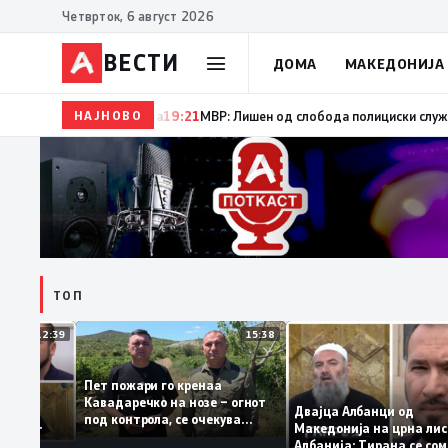
Четврток, 6 август 2026
ВЕСТИ
ДОМА
МАКЕДОНИЈА
НАЈНОВО
19:22
Ангелов: Спречена катастрофа во виничко, з
ТОП
12:39
15:38
Пет пожари го кренаа
ама: За
Кавадаречко на нозе – огнот
орма му
Двајца Албанци од
под контрола, се очекува
нците од
Македонија на црна 
целосно гаснење
а кога му гори
Албанија: Тирана се