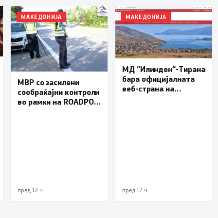
МАКЕДОНИЈА
МАКЕДОНИЈА
МД “Илинден“-Тирана
бара официјалната
МВР со засилени
веб-страна на
сообраќајни контроли
Општина Пустец да
во рамки на ROADPOL:
биде достапна и на
Фокус на брзината и
македонски јазик
безбедноста на
патиштата
пред 12 ч.
пред 12 ч.