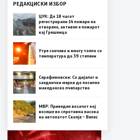
РЕДАКЦИСКИ ИЗБОР
ЦУК: До 18 часот
регистрирани 14 пожари на
отворено, активен е пожарот
кај Грешница
Утре сончево и многу топло со
температура до 39 степени
Серафимовски: Со дијалог и
заеднички мерки до посилно
македонско пчеларство
МВР: Приведен возачот кој
возеше во спротивна насока
на автопатот Скопје – Велес