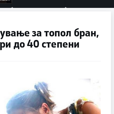
изации
вање за топол бран,
ри до 40 степени