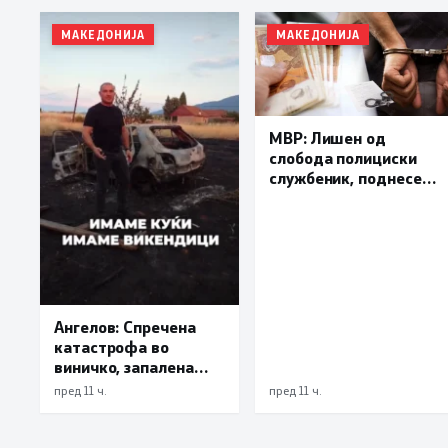
МАКЕДОНИЈА
МАКЕДОНИЈА
МВР: Лишен од
слобода полициски
службеник, поднесена
кривична пријава за
„злоупотреба на
службената положба
и овластување”
Ангелов: Спречена
катастрофа во
виничко, запалена
трева при сечење со
пред 11 ч.
пред 11 ч.
брусилица