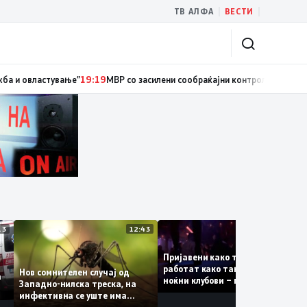
|
|
ТВ АЛФА
ВЕСТИ
циски службеник, поднесена кривична пријава за „злоупотреба на служ
13:13
12:43
12:4
Пријавени како туристки, а
ваат
работат како танчерки во
Нов сомнителен случај од
е за
ноќни клубови – полицијата
Западно-нилска треска, на
откри сомнителна шема за
инфективна се уште има
можна трговија со луѓе
пациенти во критична