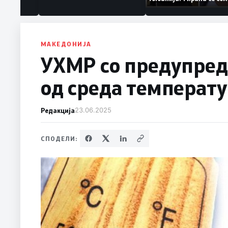
аат „персона
дека работеле за
терористички орган
МАКЕДОНИЈА
УХМР со предупреду
од среда температу
Редакција
23.06.2025
СПОДЕЛИ: