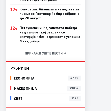
12
Клековски: Анализата на водата за
Ч
пиење во Гостивар ќе биде објавена
до 20 август
12
Петрушевски: Најголемата победа
Ч
над талогот кој се храни со
хистерија и безнадежност е успешна
Македонија
ПРИКАЖИ УШТЕ ВЕСТИ →
РУБРИКИ
ЕКОНОМИЈА
4779
МАКЕДОНИЈА
39032
СВЕТ
2194