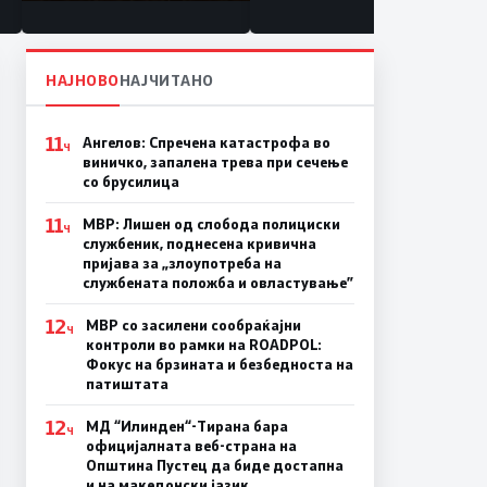
состојба
НАЈНОВО
НАЈЧИТАНО
11
Ангелов: Спречена катастрофа во
Ч
виничко, запалена трева при сечење
со брусилица
11
МВР: Лишен од слобода полициски
Ч
службеник, поднесена кривична
пријава за „злоупотреба на
службената положба и овластување”
12
МВР со засилени сообраќајни
Ч
контроли во рамки на ROADPOL:
Фокус на брзината и безбедноста на
патиштата
12
МД “Илинден“-Тирана бара
Ч
официјалната веб-страна на
Општина Пустец да биде достапна
и на македонски јазик