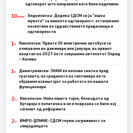
одговорат што направиле кога биле надлежни
10
Андоновска: Додека СДСМ си ја “ишка
МИН
мувата” за нивната одговорност, остануваме
посветени на здравствените предизвици и
одговорности
1
Николоски: Првите 30 електрични автобуси ги
Ч
очекуваме во декември или јануари, во првиот
квартал на 2027 ќе го завршиме автопатот Охрид
– Кичево
1
Димитриевски: ЗНАМ ќе положи сметка пред
Ч
граѓаните, на средината на септември ќе го
објавиме извештајот за работата на нашите
функционери
2
Николоски: Нема ништо тајно, блокадата од
Ч
Бугарија е политичка и не е поврзана со било кој
сегмент од реформите
2
ВМРО-ДПМНЕ: СДСМ глуми загриженост за
Ч
земјоделците