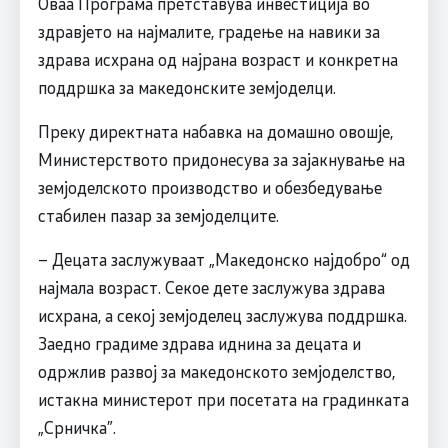
Оваа Програма претставува инвестиција во
здравјето на најмалите, градење на навики за
здрава исхрана од најрана возраст и конкретна
поддршка за македонските земјоделци.
Преку директната набавка на домашно овошје,
Министерството придонесува за зајакнување на
земјоделското производство и обезбедување
стабилен пазар за земјоделците.
– Децата заслужуваат „Македонско најдобро“ од
најмала возраст. Секое дете заслужува здрава
исхрана, а секој земјоделец заслужува поддршка.
Заедно градиме здрава иднина за децата и
одржлив развој за македонското земјоделство,
истакна министерот при посетата на градинката
„Срничка”.