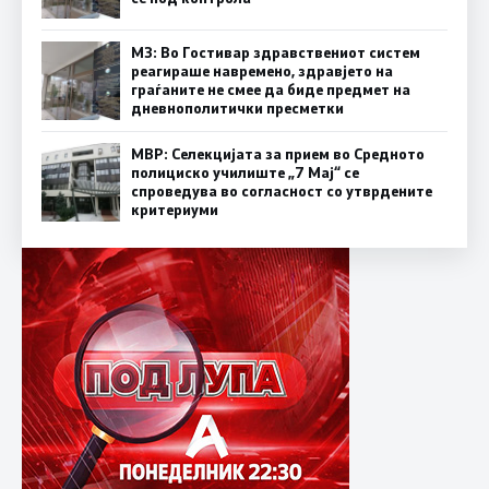
МЗ: Во Гостивар здравствениот систем
реагираше навремено, здравјето на
граѓаните не смее да биде предмет на
дневнополитички пресметки
МВР: Селекцијата за прием во Средното
полициско училиште „7 Мај“ се
спроведува во согласност со утврдените
критериуми