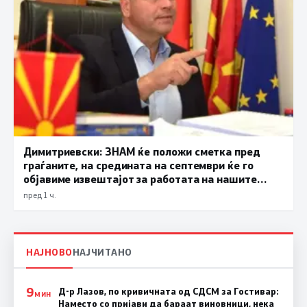
Димитриевски: ЗНАМ ќе положи сметка пред
граѓаните, на средината на септември ќе го
објавиме извештајот за работата на нашите
функционери
пред 1 ч.
НАЈНОВО
НАЈЧИТАНО
9
Д-р Лазов, по кривичната од СДСМ за Гостивар:
МИН
Наместо со пријави да бараат виновници, нека