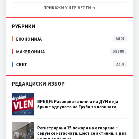
ПРИКАЖИ УШТЕ ВЕСТИ →
РУБРИКИ
ЕКОНОМИЈА
4801
МАКЕДОНИЈА
39300
СВЕТ
2201
РЕДАКЦИСКИ ИЗБОР
ВРЕДИ: Расипаната плоча на ДУИ не ја
брише одлуката на Груби за казината
Регистрирани 15 пожари на отворено –
седум се изгаснати, шест се активни, а два
се под контрола