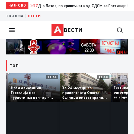
НАЈНОВО
20:37
Д-р Лазов, по кривичната од СДСМ за Гостивар: Наместо
|
ТВ АЛФА
ВЕСТИ
ВЕСТИ
ТОП
16:03
12:54
12:48
Св.
Гостива
Нови авиолинии,
За 24 месеци во
во
одговор
Гевгелија нов
прилепската Општа
за вода
туристички центар –
болница инвестирани
чка
да ја пи
туризмот останува
150 милиони денари, а
приоритет на власта
трајно се вработени 124
лица