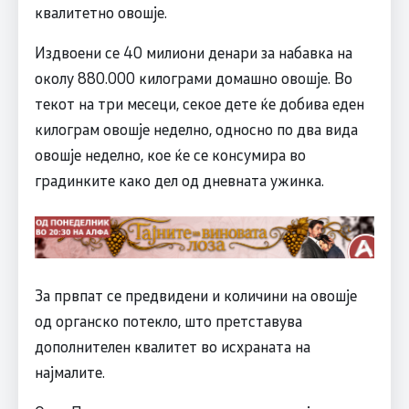
квалитетно овошје.
Издвоени се 40 милиони денари за набавка на
околу 880.000 килограми домашно овошје. Во
текот на три месеци, секое дете ќе добива еден
килограм овошје неделно, односно по два вида
овошје неделно, кое ќе се консумира во
градинките како дел од дневната ужинка.
За првпат се предвидени и количини на овошје
од органско потекло, што претставува
дополнителен квалитет во исхраната на
најмалите.