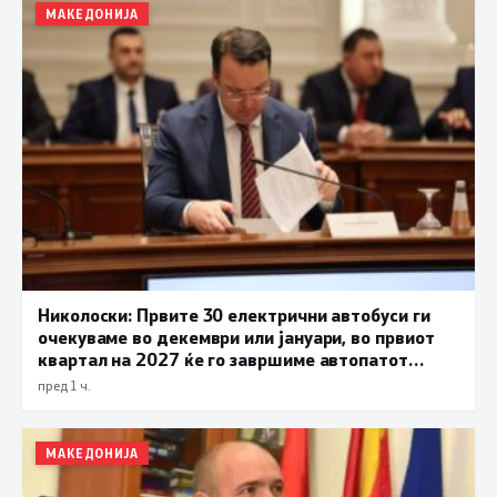
МАКЕДОНИЈА
Николоски: Првите 30 електрични автобуси ги
очекуваме во декември или јануари, во првиот
квартал на 2027 ќе го завршиме автопатот
Охрид – Кичево
пред 1 ч.
МАКЕДОНИЈА