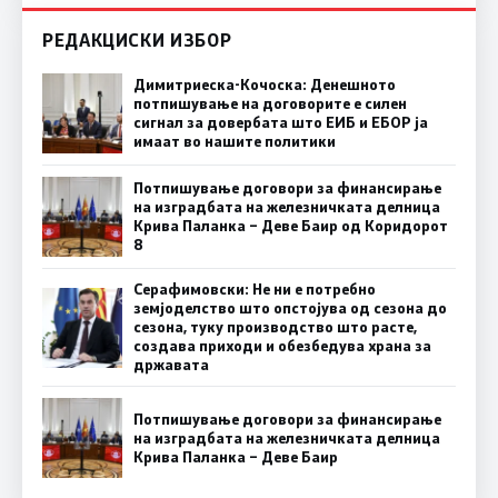
РЕДАКЦИСКИ ИЗБОР
Димитриеска-Кочоска: Денешното
потпишување на договорите е силен
сигнал за довербата што ЕИБ и ЕБОР ја
имаат во нашите политики
Потпишување договори за финансирање
на изградбата на железничката делница
Крива Паланка – Деве Баир од Коридорот
8
Серафимовски: Не ни е потребно
земјоделство што опстојува од сезона до
сезона, туку производство што расте,
создава приходи и обезбедува храна за
државата
Потпишување договори за финансирање
на изградбата на железничката делница
Крива Паланка – Деве Баир