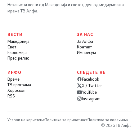
Независни вести од Македонија и светот, дел од медиумската
мрежа ТВ Алфа.
ВЕСТИ
ЗА НАС
Македонија
За Алфа
Свет
Контакт
Економија
Импресум
Прес-релис
ИНФО
СЛЕДЕТЕ НÉ
Време
Facebook
ТВ програма
X / Twitter
Хороскоп
YouTube
RSS
Instagram
Услови на користење
Политика за приватност
Политика за колачиња
© 2026 ТВ Алфа