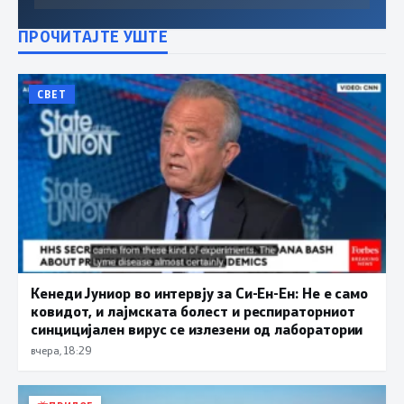
ПРОЧИТАЈТЕ УШТЕ
СВЕТ
Кенеди Јуниор во интервју за Си-Ен-Ен: Не е само
ковидот, и лајмската болест и респираторниот
синцицијален вирус се излезени од лаборатории
вчера, 18:29