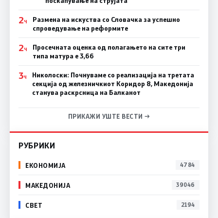
поскапување на струјата
2
Размена на искуства со Словачка за успешно
Ч
спроведување на реформите
2
Просечната оценка од полагањето на сите три
Ч
типа матура е 3,66
3
Николоски: Почнуваме со реализација на третата
Ч
секција од железничкиот Коридор 8, Македонија
станува раскрсница на Балканот
ПРИКАЖИ УШТЕ ВЕСТИ →
РУБРИКИ
ЕКОНОМИЈА
4784
МАКЕДОНИЈА
39046
СВЕТ
2194