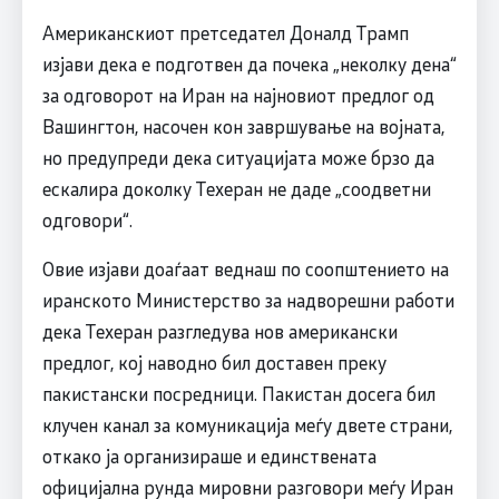
Американскиот претседател Доналд Трамп
изјави дека е подготвен да почека „неколку дена“
за одговорот на Иран на најновиот предлог од
Вашингтон, насочен кон завршување на војната,
но предупреди дека ситуацијата може брзо да
ескалира доколку Техеран не даде „соодветни
одговори“.
Овие изјави доаѓаат веднаш по соопштението на
иранското Министерство за надворешни работи
дека Техеран разгледува нов американски
предлог, кој наводно бил доставен преку
пакистански посредници. Пакистан досега бил
клучен канал за комуникација меѓу двете страни,
откако ја организираше и единствената
официјална рунда мировни разговори меѓу Иран