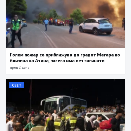
Голем пожар се приближува до градот Мегара во
близина на Атина, засега има пет загинати
пред 2 дена
СВЕТ