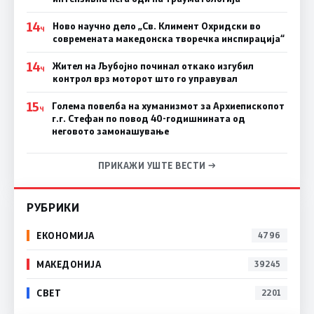
14
Ново научно дело „Св. Климент Охридски во
Ч
современата македонска творечка инспирација“
14
Жител на Љубојно починал откако изгубил
Ч
контрол врз моторот што го управувал
15
Голема повелба на хуманизмот за Архиепископот
Ч
г.г. Стефан по повод 40-годишнината од
неговото замонашување
ПРИКАЖИ УШТЕ ВЕСТИ →
РУБРИКИ
ЕКОНОМИЈА
4796
МАКЕДОНИЈА
39245
СВЕТ
2201