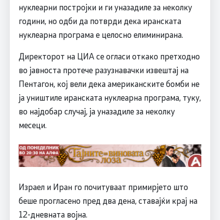
нуклеарни постројки и ги уназадиле за неколку
години, но одби да потврди дека иранската
нуклеарна програма е целосно елиминирана.
Директорот на ЦИА се огласи откако претходно
во јавноста протече разузнавачки извештај на
Пентагон, кој вели дека американските бомби не
ја уништиле иранската нуклеарна програма, туку,
во најдобар случај, ја уназадиле за неколку
месеци.
Израел и Иран го почитуваат примирјето што
беше прогласено пред два дена, ставајќи крај на
12-дневната војна.