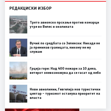
РЕДАКЦИСКИ ИЗБОР
Трето авионско прскање против комарци
утре во Велес и околината
Вучиќ по средбата со Зеленски: Никаде не
ја преминав границата, никому не му
служам
Грција гори: Над 400 пожари за 10 дена,
ветерот оневозможува да се гасат од небо
Нови авиолинии, Гевгелија нов туристички
центар – туризмот останува приоритет на
власта