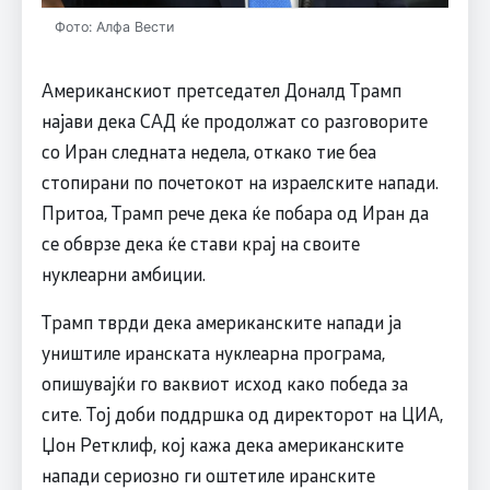
Фото: Алфа Вести
Американскиот претседател Доналд Трамп
најави дека САД ќе продолжат со разговорите
со Иран следната недела, откако тие беа
стопирани по почетокот на израелските напади.
Притоа, Трамп рече дека ќе побара од Иран да
се обврзе дека ќе стави крај на своите
нуклеарни амбиции.
Трамп тврди дека американските напади ја
уништиле иранската нуклеарна програма,
опишувајќи го ваквиот исход како победа за
сите. Тој доби поддршка од директорот на ЦИА,
Џон Ретклиф, кој кажа дека американските
напади сериозно ги оштетиле иранските