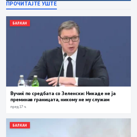
ПРОЧИТАЈТЕ УШТЕ
БАЛКАН
Вучиќ по средбата со Зеленски: Никаде не ја
преминав границата, никому не му служам
пред 17 ч.
БАЛКАН