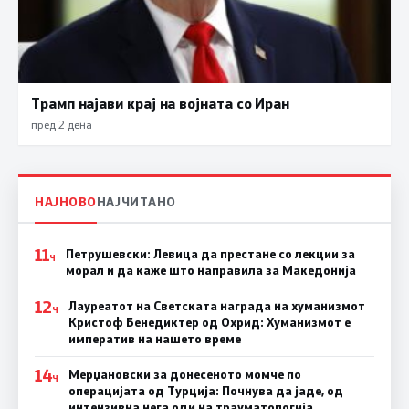
Трамп најави крај на војната со Иран
пред 2 дена
НАЈНОВО
НАЈЧИТАНО
11
Петрушевски: Левица да престане со лекции за
Ч
морал и да каже што направила за Македонија
12
Лауреатот на Светската награда на хуманизмот
Ч
Кристоф Бенедиктер од Охрид: Хуманизмот е
императив на нашето време
14
Мерџановски за донесеното момче по
Ч
операцијата од Турција: Почнува да јаде, од
интензивна нега оди на трауматологија