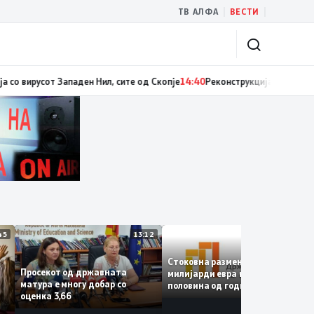
|
|
ТВ АЛФА
ВЕСТИ
вион ќе биде транспортирано во Македонија
14:41
МЗ: Нови седум случаи
13:45
13:12
12:4
Стоковна размена од 10,5
Просекот од државната
милијарди евра во првата
матура е многу добар со
половина од годината –
оценка 3,66
Македонија го зголемува
е
извозот