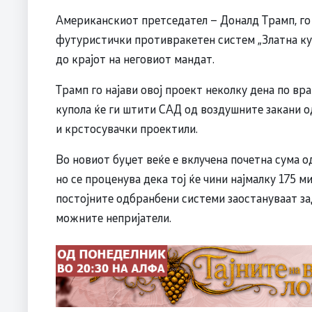
Американскиот претседател – Доналд Трамп, го
футуристички противракетен систем „Златна купо
до крајот на неговиот мандат.
Трамп го најави овој проект неколку дена по вр
купола ќе ги штити САД од воздушните закани од
и крстосувачки проектили.
Во новиот буџет веќе е вклучена почетна сума о
но се проценува дека тој ќе чини најмалку 175 
постојните одбранбени системи заостануваат з
можните непријатели.