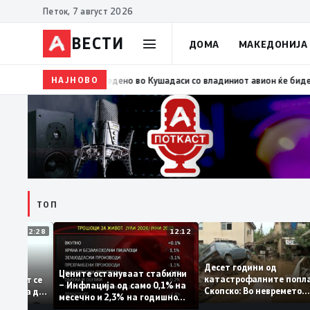
Петок, 7 август 2026
ВЕСТИ
ДОМА
МАКЕДОНИЈА
НАЈНОВО
17:29
Најмалку седум мртви во пукање во училишт
ТОП
12:28
12:12
Десет години од
тапува –
Цените остануваат стабилни
катастрофалните по
дентитетот се
– Инфлација од само 0,1% на
Скопско: Во невреме
 која нема да
месечно и 2,3% на годишно
загинаа 22 лица
ниво