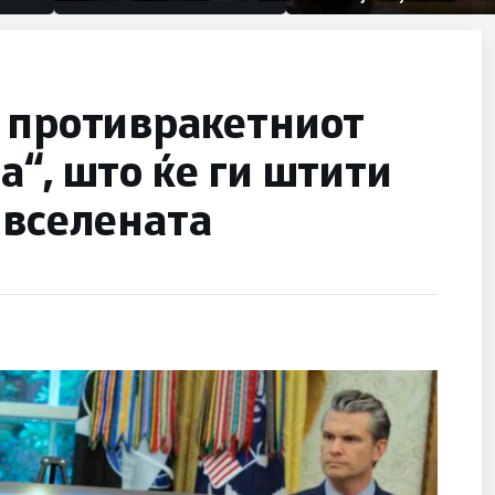
првачиња помалку
половина тунел во слепа
улица, сега имаме целина
и противракетниот
а“, што ќе ги штити
 вселената