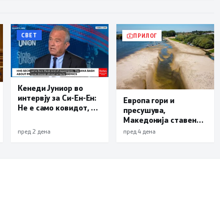
СВЕТ
ПРИЛОГ
Кенеди Јуниор во
интервју за Си-Ен-Ен:
Европа гори и
Не е само ковидот, и
пресушува,
лајмската болест и
Македонија ставена
респираторниот
во обрач: Унгарија и
пред 2 дена
пред 4 дена
синцицијален вирус
Србија можат да
се излезени од
останат без струја
лаборатории