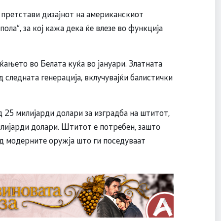
 претстави дизајнот на американскиот
ла“, за кој кажа дека ќе влезе во функција
аќањето во Белата куќа во јануари. Златната
 следната генерација, вклучувајќи балистички
д 25 милијарди долари за изградба на штитот,
милијарди долари. Штитот е потребен, зашто
ад модерните оружја што ги поседуваат