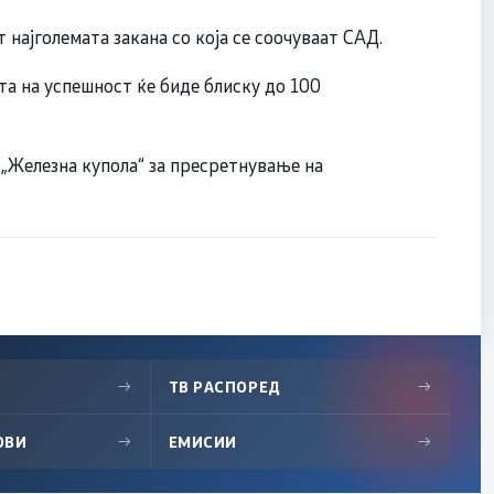
најголемата закана со која се соочуваат САД.
та на успешност ќе биде блиску до 100
„Железна купола“ за пресретнување на
→
ТВ РАСПОРЕД
→
ОВИ
→
ЕМИСИИ
→