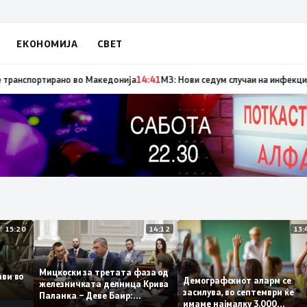
ЕКОНОМИЈА
СВЕТ
е во Тајланд
14:42
Момче тешко повредено во Кушадаси со владиниот а
15:20
14:12
Мицкоски за третата фаза од
плави во
Демографскиот аларм се
железничката делница Крива
то
засилува, во септември ќ
Паланка – Деве Баир:
имаме најмалку 3.000
Проектот нема да заврши на