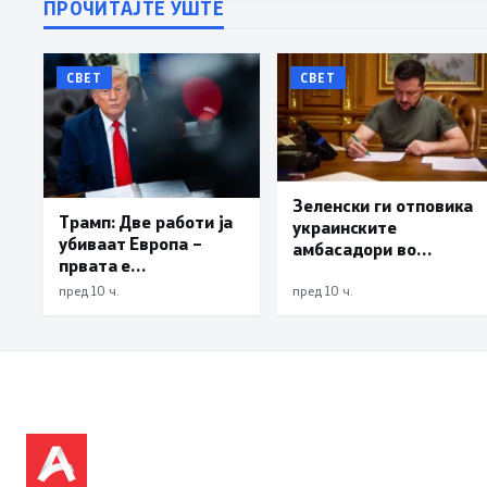
ПРОЧИТАЈТЕ УШТЕ
СВЕТ
СВЕТ
Зеленски ги отповика
Трамп: Две работи ја
украинските
убиваат Европа –
амбасадори во
првата е
Албанија, Хрватска и
имиграцијата,
Црна Гора
пред 10 ч.
пред 10 ч.
втората е енергијата