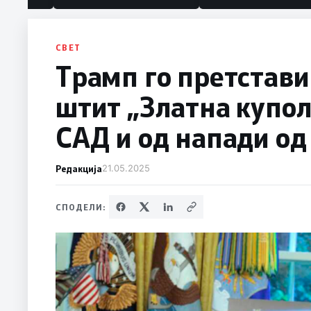
СВЕТ
Трамп го претстав
штит „Златна купол
САД и од напади од
Редакција
21.05.2025
СПОДЕЛИ: