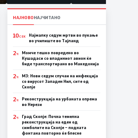
НАЈНОВО
НАЈЧИТАНО
10
Најмалку седум мртви во пукање
СЕК
во училиште во Тајланд
2
Момче тешко повредено во
Ч
Кушадаси со владиниот авион ќе
биде транспортирано во Македонија
2
МЗ: Нови седум случаи на инфекција
Ч
со вирусот Западен Нил, сите од
Скопје
2
Реконструкција на урбаната опрема
Ч
во Нерези
2
Град Скопје: Почна темелна
Ч
реконструкција на еден од
симболите на Скопје – подната
фонтана повторно ќе блесне