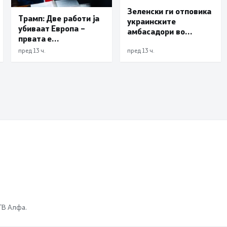
Зеленски ги отповика
Трамп: Две работи ја
украинските
убиваат Европа –
амбасадори во
првата е
Албанија, Хрватска и
имиграцијата,
Црна Гора
пред 13 ч.
пред 13 ч.
втората е енергијата
 ТВ Алфа.