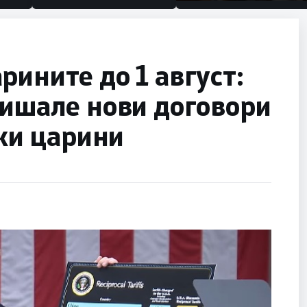
половина тунел во слепа
улица, сега имаме целина
рините до 1 август:
пишале нови договори
оки царини