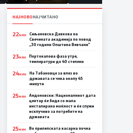
првачиња помалку
НАЈНОВО
НАЈЧИТАНО
22
Сиљановска Давкова на
МИН
Свечената академија по повод
„30 години Општина Вевчани“
23
Портокалова фаза утре,
МИН
температури до 40 степени
24
На Табановце за влез во
МИН
државата се чека околу 45
минути
25
Андоновски: Националниот дата
МИН
центар ќе биде со мала
инсталирана моќност и ќе служи
исклучиво за потребите на
државата
25
Во прилепската касарна почна
МИН