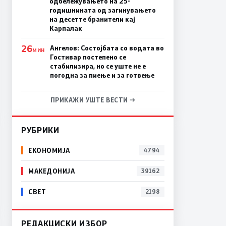
одбележувањето на 25-
годишнината од загинувањето
на десетте бранители кај
Карпалак
26
Ангелов: Состојбата со водата во
МИН
Гостивар постепено се
стабилизира, но се уште не е
погодна за пиење и за готвење
ПРИКАЖИ УШТЕ ВЕСТИ →
РУБРИКИ
ЕКОНОМИЈА
4794
МАКЕДОНИЈА
39162
СВЕТ
2198
РЕДАКЦИСКИ ИЗБОР