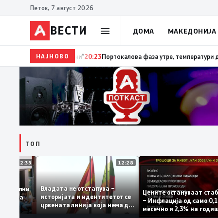
Петок, 7 август 2026
ВЕСТИ
ДОМА
МАКЕДОНИЈА
НАЈНОВО
20:24
Сиљановска Давкова на Свечената академиј
ТОП
12:35
12:28
Владата не отстапува –
се задоволни
Цените остануваат 
историјата и идентитетот се
чениците на
– Инфлација од само
црвената линија која нема да
жавната
месечно и 2,3% на г
се погази
ниво