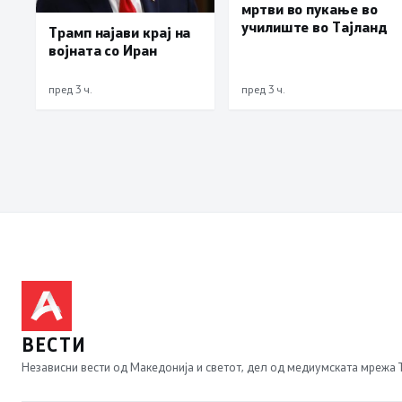
мртви во пукање во
училиште во Тајланд
Трамп најави крај на
војната со Иран
пред 3 ч.
пред 3 ч.
ВЕСТИ
Независни вести од Македонија и светот, дел од медиумската мрежа