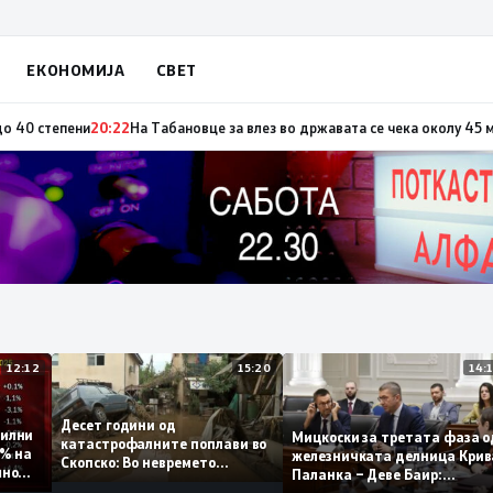
ЕКОНОМИЈА
СВЕТ
а по повод „30 години Општина Вевчани“
20:23
Портокалова фаза утре, т
12:12
15:20
Десет години од
стабилни
Мицкоски за третата фаз
катастрофалните поплави во
 0,1% на
железничката делница К
Скопско: Во невремето
одишно
Паланка – Деве Баир:
загинаа 22 лица
Проектот нема да заврши