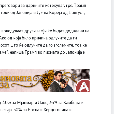
преговори за царините истекува утре. Трамп
оки од Јапонија и Јужна Кореја од 1 август,
 воведуваат други земји ќе бидат додадени на
ко од која било причина одлучите да ги
осот што ќе одлучите да го зголемите, тоа ќе
ме“, напиша Трамп во писмата до Јапонија и
од 40% за Мјанмар и Лаос, 36% за Камбоџа и
незија, 30% за Босна и Херцеговина и