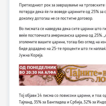
Претходниот рок за завршување на трговските 
потврди дека ќе ги воведе царините од 25% за ст
доколку дотогаш не се постигне договор.
Во писмата се наведува дека сите царини што ги
веќе постоечката американска царина од 25%. „А
зголемите вашите царини, тогаш без оглед на изн
биде додадено на 25-те проценти што ги наплаќа
Јужна Кореја.
Тој објави 14 писма со повисоки царини, и тоа: 
Тајланд, 35% за Бангладеш и Србија, 32% за Индо