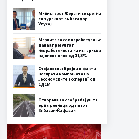
Министерот Ферати се сретна
со турскиот амбасадор
Улусој
Мерките за самовработување
даваат резултат –
невработеноста на историски
најниско ниво од 11,3%
Стојаноски: Бројки и факти
наспроти кампањата на
„економските експерти“ од
СДСM
Отворена за сообраќај уште
една делница од патот
Елбасан-Ќафасан