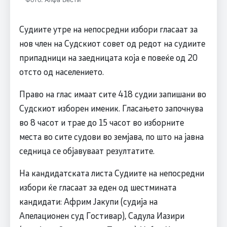
Судиите утре на непосредни избори гласаат за
нов член на Судскиот совет од редот на судиите
припадници на заедницата која е повеќе од 20
отсто од населението.
Право на глас имаат сите 418 судии запишани во
Судскиот изборен именик. Гласањето започнува
во 8 часот и трае до 15 часот во изборните
места во сите судови во земјава, по што на јавна
седница се објавуваат резултатите.
На кандидатската листа Судиите на непосредни
избори ќе гласаат за еден од шестмината
кандидати: Африм Јакупи (судија на
Апелационен суд Гостивар), Садула Иазири