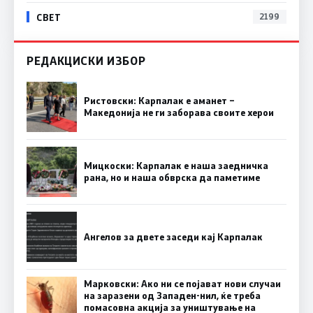
СВЕТ
2199
РЕДАКЦИСКИ ИЗБОР
Ристовски: Карпалак е аманет –
Македонија не ги заборава своите херои
Мицкоски: Карпалак е наша заедничка
рана, но и наша обврска да паметиме
Ангелов за двете заседи кај Карпалак
Марковски: Ако ни се појават нови случаи
на заразени од Западен-нил, ќе треба
помасовна акција за уништување на