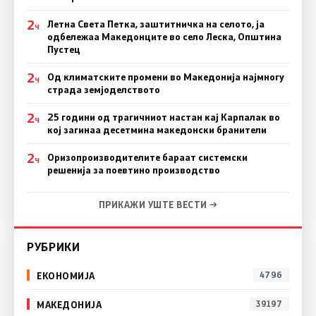
2
Летна Света Петка, заштитничка на селото, ја
Ч
одбележаа Македонците во село Леска, Општина
Пустец
2
Од климатските промени во Македонија најмногу
Ч
страда земјоделството
2
25 години од трагичниот настан кај Карпалак во
Ч
кој загинаа десетмина македонски бранители
2
Оризопроизводителите бараат системски
Ч
решенија за поевтино производство
ПРИКАЖИ УШТЕ ВЕСТИ →
РУБРИКИ
ЕКОНОМИЈА
4796
МАКЕДОНИЈА
39197