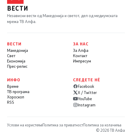
ВЕСТИ
Независни вести од Македонија и светот, дел од медиумската
мрежа ТВ Алфа.
ВЕСТИ
ЗА НАС
Македонија
За Алфа
Свет
Контакт
Економија
Импресум
Прес-релис
ИНФО
СЛЕДЕТЕ НÉ
Време
Facebook
ТВ програма
X / Twitter
Хороскоп
YouTube
RSS
Instagram
Услови на користење
Политика за приватност
Политика за колачиња
© 2026 ТВ Алфа