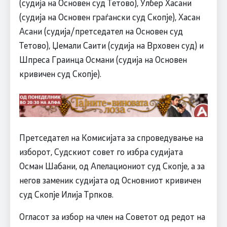
(судија на Основен суд Тетово), Улбер Хасани
(судија на Основен граѓански суд Скопје), Хасан
Асани (судија/претседател на Основен суд
Тетово), Џемали Саити (судија на Врховен суд) и
Шпреса Граинца Османи (судија на Основен
кривичен суд Скопје).
Претседател на Комисијата за спроведување на
изборот, Судскиот совет го избра судијата
Осман Шабани, од Апелациониот суд Скопје, а за
негов заменик судијата од Основниот кривичен
суд Скопје Илија Трпков.
Огласот за избор на член на Советот од редот на