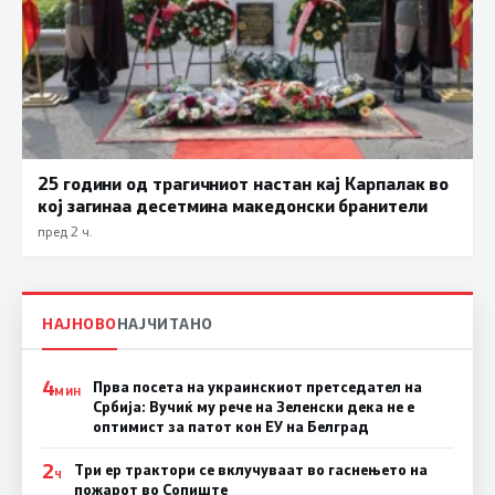
25 години од трагичниот настан кај Карпалак во
кој загинаа десетмина македонски бранители
пред 2 ч.
НАЈНОВО
НАЈЧИТАНО
4
Прва посета на украинскиот претседател на
МИН
Србија: Вучиќ му рече на Зеленски дека не е
оптимист за патот кон ЕУ на Белград
2
Три ер трактори се вклучуваат во гаснењето на
Ч
пожарот во Сопиште