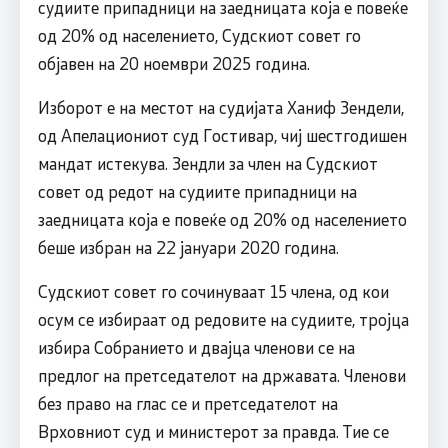
судиите припадници на заедницата која е повеќе
од 20% од населението, Судскиот совет го
објавен на 20 ноември 2025 година.
Изборот е на местот на судијата Ханиф Зендели,
од Апелациониот суд Гостивар, чиј шестгодишен
мандат истекува. Зендли за член на Судскиот
совет од редот на судиите припадници на
заедницата која е повеќе од 20% од населението
беше избран на 22 јануари 2020 година.
Судскиот совет го сочинуваат 15 члена, од кои
осум се избираат од редовите на судиите, тројца
избира Собранието и двајца членови се на
предлог на претседателот на државата. Членови
без право на глас се и претседателот на
Врховниот суд и министерот за правда. Тие се