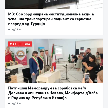
МЗ: Со координирана институционална акција
успешно транспортиран пациент со сериозна
повреда од Турција
пред 12 ч.
МАКЕДОНИЈА
Потпишан Меморандум за соработка меѓу
Делчево и општините Новело, Монфорте д’Алба
и Родино од Република Италија
пред 12 ч.