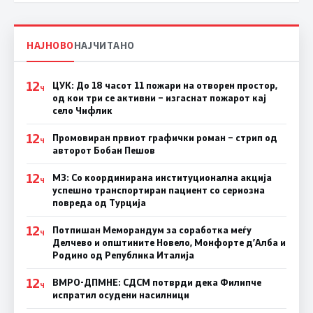
НАЈНОВО
НАЈЧИТАНО
12
ЦУК: До 18 часот 11 пожари на отворен простор,
Ч
од кои три се активни – изгаснат пожарот кај
село Чифлик
12
Промовиран првиот графички роман – стрип од
Ч
авторот Бобан Пешов
12
МЗ: Со координирана институционална акција
Ч
успешно транспортиран пациент со сериозна
повреда од Турција
12
Потпишан Меморандум за соработка меѓу
Ч
Делчево и општините Новело, Монфорте д’Алба и
Родино од Република Италија
12
ВМРО-ДПМНЕ: СДСM потврди дека Филипче
Ч
испратил осудени насилници