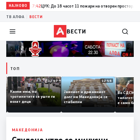
НАЈНОВО
17:42
ЦУК: До 18 часот 11 пожари на отворен простор, од кои
|
ТВ АЛФА
ВЕСТИ
ВЕСТИ
ТОП
12:50
12:47
12:46
Казни има, но
Јавниот и државниот
Во СДСМ
ии и
тротинетите се уште ги
долг на Македонија се
талогот:
возат деца
стабилни
е само б
ето
копија д
Заев
МАКЕДОНИЈА
Студено утро со минусни