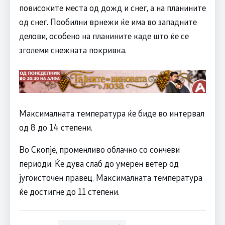
повисоките места од дожд и снег, а на планините
од снег. Пообилни врнежи ќе има во западните
делови, особено на планините каде што ќе се
зголеми снежната покривка.
Максималната температура ќе биде во интервал
од 8 до 14 степени.
Во Скопје, променливо облачно со сончеви
периоди. Ќе дува слаб до умерен ветер од
југоисточен правец. Максималната температура
ќе достигне до 11 степени.