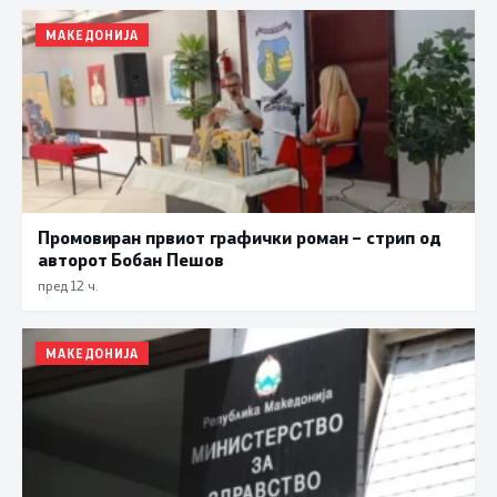
МАКЕДОНИЈА
Промовиран првиот графички роман – стрип од
авторот Бобан Пешов
пред 12 ч.
МАКЕДОНИЈА