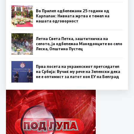
Во Прилеп одбележани 25 години од
Карпалак: Нивната жртва е темел на
нашата одговорност
Летна Света Петка, заштитничка на
селото, ја одбележаа Македонците во село
Леска, Општина Пустец
Прва посета на украинскиот претседател
на Србија: Вучиќ му рече на Зеленски дека
не е оптимист за патот кон ЕУ на Белград