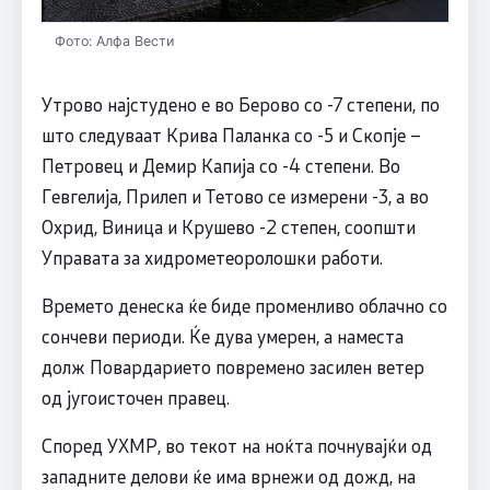
Фото: Алфа Вести
Утрово најстудено е во Берово со -7 степени, по
што следуваат Крива Паланка со -5 и Скопје –
Петровец и Демир Капија со -4 степени. Во
Гевгелија, Прилеп и Тетово се измерени -3, а во
Охрид, Виница и Крушево -2 степен, соопшти
Управата за хидрометеоролошки работи.
Времето денеска ќе биде променливо облачно со
сончеви периоди. Ќе дува умерен, а наместа
долж Повардарието повремено засилен ветер
од југоисточен правец.
Според УХМР, во текот на ноќта почнувајќи од
западните делови ќе има врнежи од дожд, на