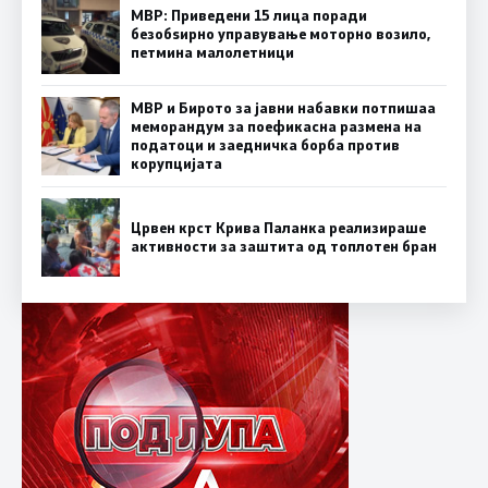
МВР: Приведени 15 лица поради
безобѕирно управување моторно возило,
петмина малолетници
МВР и Бирото за јавни набавки потпишаа
меморандум за поефикасна размена на
податоци и заедничка борба против
корупцијата
Црвен крст Крива Паланка реализираше
активности за заштита од топлотен бран