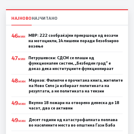
НАЈНОВО
НАЈЧИТАНО
46
МВР: 222 сообраќајни прекршоци од возачи
МИН
на мотоцикли, 14 лишени поради безобѕирно
возење
47
Петрушевски: СДСМ се плаши од
МИН
функционален систем, „Безбеден град“ е
доказ дека институциите функционираат
48
Марков: Филипче е прочитана книга, жителите
МИН
на Ново Село ја избираат политиката на
резултати, а не политиката на тензии
49
Вкупно 18 пожари на отворено денеска до 18
МИН
часот, два се активни
49
Десет години од катастрофалната поплава
МИН
во населените места во општина Гази Баба