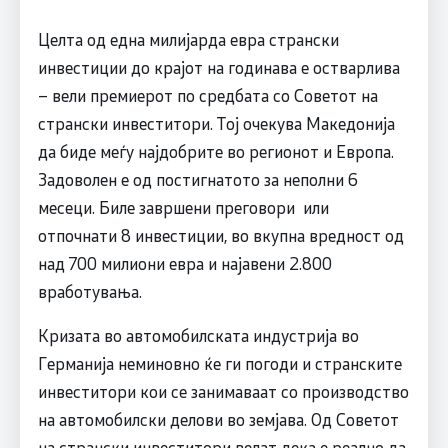
Целта од една милијарда евра странски
инвестиции до крајот на годинава е остварлива
– вели премиерот по средбата со Советот на
странски инвеститори. Тој очекува Македонија
да биде меѓу најдобрите во регионот и Европа.
Задоволен е од постигнатото за неполни 6
месеци. Биле завршени преговори или
отпочнати 8 инвестиции, во вкупна вредност од
над 700 милиони евра и најавени 2.800
вработувања.
Кризата во автомобилската индустрија во
Германија неминовно ќе ги погоди и странските
инвеститори кои се занимаваат со производство
на автомобилски делови во земјава. Од Советот
на странски инвеститори велат дека е реално да