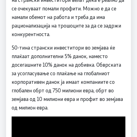
се очекуваат помали профити. Можно е да се
намали обемот на работа и треба да има
рационализација на трошоците за да се задржи
конкурентноста.
50-тина странски инвеститори во земјава ќе
плаќаат дополнителни 5% данок, наместо
досегашните 10% данок на добивка. Обврската
за усогласување со плаќање на глобалниот
корпоративен данок ја имаат компаниите со
глобален обрт од 750 милиони евра, обрт во
земјава од 10 милиони евра и профит во земјава
од милион евра.