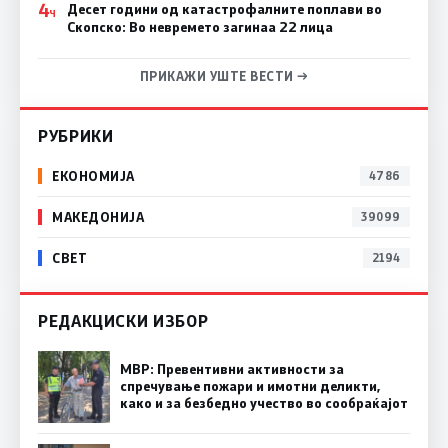
4
Десет години од катастрофалните поплави во
Ч
Скопско: Во невремето загинаа 22 лица
ПРИКАЖИ УШТЕ ВЕСТИ →
РУБРИКИ
ЕКОНОМИЈА
4786
МАКЕДОНИЈА
39099
СВЕТ
2194
РЕДАКЦИСКИ ИЗБОР
МВР: Превентивни активности за
спречување пожари и имотни деликти,
како и за безбедно учество во сообраќајот