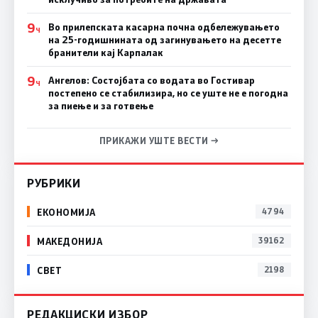
9
Во прилепската касарна почна одбележувањето
Ч
на 25-годишнината од загинувањето на десетте
бранители кај Карпалак
9
Ангелов: Состојбата со водата во Гостивар
Ч
постепено се стабилизира, но се уште не е погодна
за пиење и за готвење
ПРИКАЖИ УШТЕ ВЕСТИ →
РУБРИКИ
ЕКОНОМИЈА
4794
МАКЕДОНИЈА
39162
СВЕТ
2198
РЕДАКЦИСКИ ИЗБОР