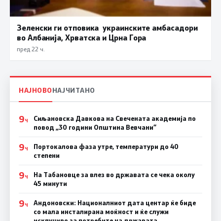
Зеленски ги отповика украинските амбасадори
во Албанија, Хрватска и Црна Гора
пред 22 ч.
НАЈНОВО
НАЈЧИТАНО
9
Сиљановска Давкова на Свечената академија по
Ч
повод „30 години Општина Вевчани“
9
Портокалова фаза утре, температури до 40
Ч
степени
9
На Табановце за влез во државата се чека околу
Ч
45 минути
9
Андоновски: Националниот дата центар ќе биде
Ч
со мала инсталирана моќност и ќе служи
исклучиво за потребите на државата