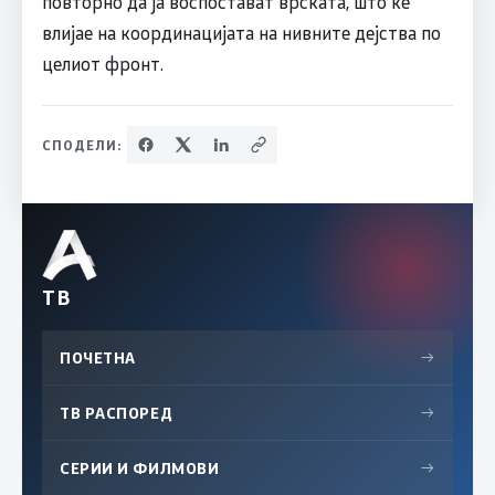
повторно да ја воспостават врската, што ќе
влијае на координацијата на нивните дејства по
целиот фронт.
СПОДЕЛИ:
ТВ
ПОЧЕТНА
→
ТВ РАСПОРЕД
→
СЕРИИ И ФИЛМОВИ
→