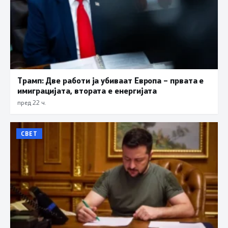
Трамп: Две работи ја убиваат Европа – првата е
имиграцијата, втората е енергијата
пред 22 ч.
СВЕТ