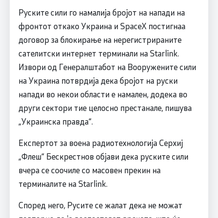
Руските сили го намалија бројот на напади на
фронтот откако Украина и SpaceX постигнаа
договор за блокирање на нерегистрираните
сателитски интернет терминали на Starlink.
Извори од Генералштабот на Вооружените сили
на Украина потврдија дека бројот на руски
напади во некои области е намален, додека во
други сектори тие целосно престанале, пишува
„Украинска правда“.
Експертот за воена радиотехнологија Серхиј
„Флеш“ Бескрестнов објави дека руските сили
вчера се соочиле со масовен прекин на
терминалите на Starlink.
Според него, Русите се жалат дека не можат