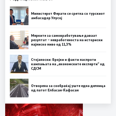
Министерот Ферати се сретна со турскиот
амбасадор Улусој
Мерките за самовработување даваат
резултат – невработеноста на историски
најниско ниво од 11,3%
Стојаноски: Бројки и факти наспроти
кампањата на „економските експерти“ од
СДСM
Отворена за сообраќај уште една делница
од патот Елбасан-Ќафасан