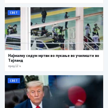
СВЕТ
Најмалку седум мртви во пукање во училиште во
Тајланд
пред 12 ч.
СВЕТ