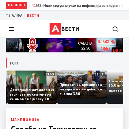
НАЈНОВО
14:41
МЗ: Нови седум случаи на инфекција со вирусот Западен 
|
ТВ АЛФА
ВЕСТИ
ВЕСТИ
ТОП
14:12
13:45
13:12
Стоковн
Просекот од државната
10,5 ми
та
матура е многу добар со
Демографскиот аларм се
првата 
ката
оценка 3,66
засилува, во септември
годинат
ланка
ќе имаме најмалку 3.000
го зголе
ктот
првачиња помалку
 слепа
МАКЕДОНИЈА
Средба на Тошковски со