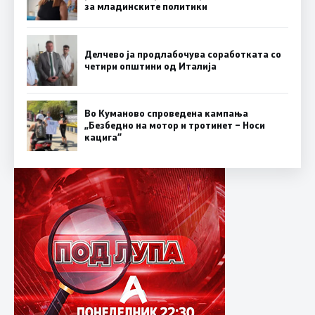
за младинските политики
Делчево ја продлабочува соработката со
четири општини од Италија
Во Куманово спроведена кампања
„Безбедно на мотор и тротинет – Носи
кацига“