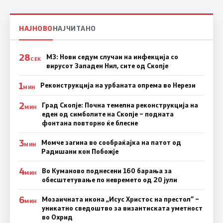
НАЈНОВО
НАЈЧИТАНО
28
МЗ: Нови седум случаи на инфекција со
СЕК
вирусот Западен Нил, сите од Скопје
1
Реконструкција на урбаната опрема во Нерези
МИН
2
Град Скопје: Почна темелна реконструкција на
МИН
еден од симболите на Скопје – подната
фонтана повторно ќе блесне
3
Момче загина во сообраќајка на патот од
МИН
Радишани кон Побожје
4
Во Куманово поднесени 160 барања за
МИН
обесштетување по невремето од 20 јули
6
Мозаичната икона „Исус Христос на престол“ –
МИН
уникатно сведоштво за византиската уметност
во Охрид