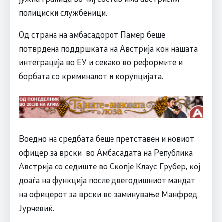
полициски службеници.
Од страна на амбасадорот Памер беше
потврдена поддршката на Австрија кон нашата
интеграција во ЕУ и секако во реформите и
борбата со криминалот и корупцијата.
Воедно на средбата беше претставен и новиот
офицер за врски во Амбасадата на Република
Австрија со седиште во Скопје Клаус Грубер, кој
доаѓа на функција после двегодишниот мандат
на офицерот за врски во заминување Манфред
Јурчевиќ.