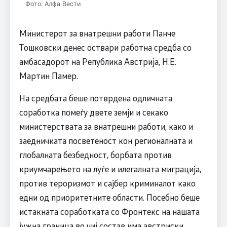
Фото: Алфа Вести
Министерот за внатрешни работи Панче
Тошковски денес оствари работна средба со
амбасадорот на Република Австрија, Н.Е.
Мартин Памер.
На средбата беше потврдена одличната
соработка помеѓу двете земји и секако
министерствата за внатрешни работи, како и
заедничката посветеност кон регионалната и
глобалната безбедност, борбата против
криумчарењето на луѓе и илегалната миграција,
против тероризмот и сајбер криминалот како
едни од приоритетните области. Посебно беше
истакната соработката со Фронтекс на нашата
јужна граница во чиј состав има австриски