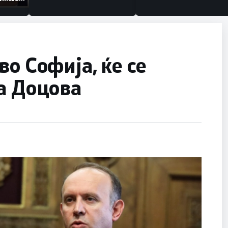
анизации
о Софија, ќе се
а Доцова