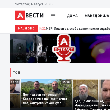
Четврток, 6 август 2026
ВЕСТИ
ДОМА
МАКЕДОНИЈА
НАЈНОВО
19:22
Ангелов: Спречена катастрофа во виничко, запа
ТОП
12:39
15:38
Пет пожари го кренаа
Рама: За
Кавадаречко на нозе – огнот
тформа му
Двајца Албанци од
под контрола, се очекува
банците од
Македонија на црн
целосно гаснење
га кога му гори
Албанија: Тирана 