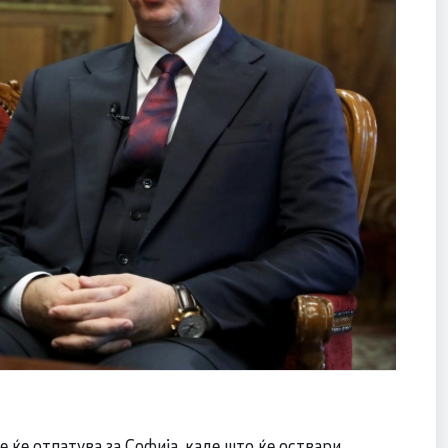
 ќе отпатува за Софија, каде што ќе оствари