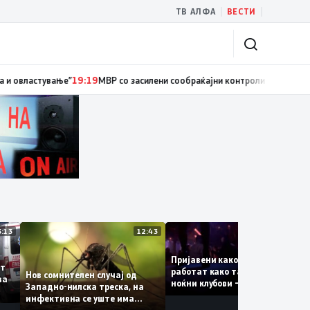
|
|
ТВ АЛФА
ВЕСТИ
ки службеник, поднесена кривична пријава за „злоупотреба на службен
13:13
12:43
12
Пријавени како туристки, а
уваат
работат како танчерки во
Нов сомнителен случај од
ите за
ноќни клубови – полицијат
Западно-нилска треска, на
откри сомнителна шема за
инфективна се уште има
можна трговија со луѓе
пациенти во критична