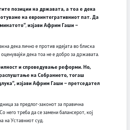
тите позиции на државата, а тоа е дека
ботуваме на евроинтегративниот пат. Да
е минатото“
,
изјави Африм Гаши –
кна дека лично е против идејата во блиска
оценувајќи дека тоа не е добро за државата.
билност и спроведување реформи. Но,
а распуштање на Собранието, тогаш
длука“, изјави Африм Гаши – претседател
дница за предлог-законот за правична
 Со него треба да се замени балансерот, кој
а на Уставниот суд.