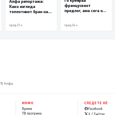
Го креираа
Алфа репортажа:
францускиот
Како изгледа
предлог, ама сега од
топлотниот бран на
СДСМ обвинуваат
скопските улици?
дека Владата тајно
пред 13 ч.
пред 14 ч.
преговарала
 ТВ Алфа.
ИНФО
СЛЕДЕТЕ НÉ
Време
Facebook
ТВ програма
X / Twitter