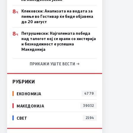
8
Клековски: Анализата на водата за
Ч
пиење во Гостивар ќе биде објавена
до 20 август
8
Петрушевски: Најголемата победа
Ч
над талогот кој се храни со хистерија
и безнадежност е успешна
Македонија
ПРИКАЖИ УШТЕ ВЕСТИ →
РУБРИКИ
ЕКОНОМИЈА
4779
МАКЕДОНИЈА
39032
СВЕТ
2194