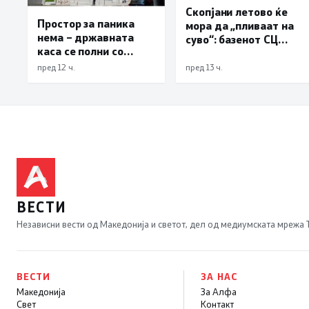
Скопјани летово ќе
Простор за паника
мора да „пливаат на
нема – државната
суво“: базенот СЦ
каса се полни со
„Борис Трајковски“ е
забрзано темпо
затворен по штетите
пред 12 ч.
пред 13 ч.
од невремето
ВЕСТИ
Независни вести од Македонија и светот, дел од медиумската мрежа
ВЕСТИ
ЗА НАС
Македонија
За Алфа
Свет
Контакт