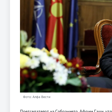
Фото: Алфа Вести
Претседателот на Собранието, Африм Гаши, утре