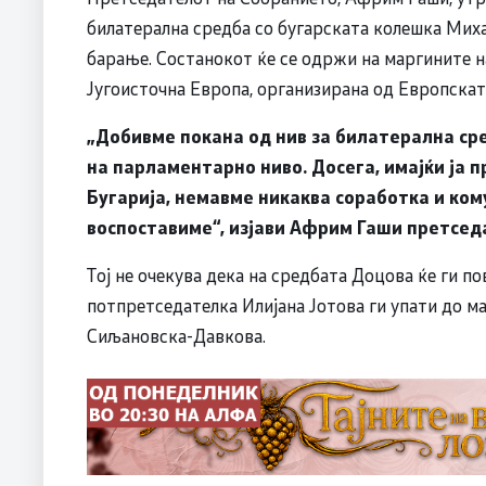
билатерална средба со бугарската колешка Михае
барање. Состанокот ќе се одржи на маргините н
Југоисточна Европа, организирана од Европската
„Добивме покана од нив за билатерална сре
на парламентарно ниво. Досега, имајќи ја 
Бугарија, немавме никаква соработка и кому
воспоставиме“,
изјави Африм Гаши претсед
Тој не очекува дека на средбата Доцова ќе ги 
потпретседателка Илијана Јотова ги упати до 
Сиљановска-Давкова.