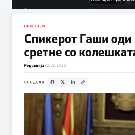
уваат „персона
дека работеле за
терористички орг
ПРИЛОЗИ
Спикерот Гаши оди в
сретне со колешкат
Редакција
22.06.2026
СПОДЕЛИ: