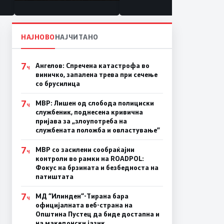
состојба
НАЈНОВО
НАЈЧИТАНО
7
Ангелов: Спречена катастрофа во
Ч
виничко, запалена трева при сечење
со брусилица
7
МВР: Лишен од слобода полициски
Ч
службеник, поднесена кривична
пријава за „злоупотреба на
службената положба и овластување”
7
МВР со засилени сообраќајни
Ч
контроли во рамки на ROADPOL:
Фокус на брзината и безбедноста на
патиштата
7
МД “Илинден“-Тирана бара
Ч
официјалната веб-страна на
Општина Пустец да биде достапна и
на македонски јазик