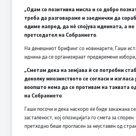
„Одам со позитивна мисла и со добро позна
треба да разговараме и заеднички да сора
одиме напред, да нè спојува иднината, а н
претседател на Собранието
.
На денешниот брифинг со новинарите, Гаши иста
иднина да се организираат предвремени избори, 
„Сметам дека на земјава ѝ се потребни ста
доколку мнозинството се согласи и изглас
воопшто нема да се противам на таквата о
на Собранието
.
Гаши посочи и дека наскоро ќе биде закажана се
застапеност, кој опозицијата го смета за спорен.
претходно беше прогласен за неуставен од стран