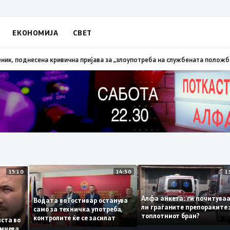
ЕКОНОМИЈА
СВЕТ
лена трева при сечење со брусилица
19:21
МВР: Лишен од слобода полицис
15:10
14:50
Алфа анкета: ги почит
Водата во Гостивар останува
ли граѓаните препорак
само за техничка употреба,
топлотниот бран?
контролите ќе се засилат
а листа во
се сомнева