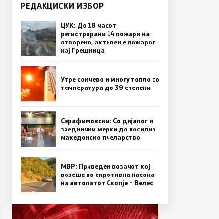
РЕДАКЦИСКИ ИЗБОР
ЦУК: До 18 часот
регистрирани 14 пожари на
отворено, активен е пожарот
кај Грешница
Утре сончево и многу топло со
температура до 39 степени
Серафимовски: Со дијалог и
заеднички мерки до посилно
македонско пчеларство
МВР: Приведен возачот кој
возеше во спротивна насока
на автопатот Скопје – Велес