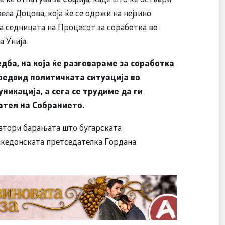
ла Доцова, која ќе се одржи на нејзино
а седницата на Процесот за соработка во
 Унија.
дба, на која ќе разговараме за соработка
предвид политичката ситуација во
никација, а сега се трудиме да ги
ател на Собранието
.
повтори барањата што бугарската
македонската претседателка Гордана