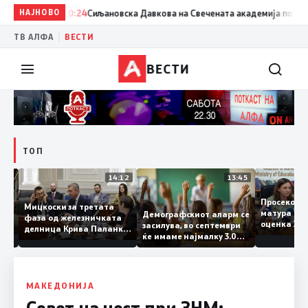
НАЈНОВО
20:24
Сиљановска Давкова на Свечената академија по повод „
|
ТВ АЛФА
ВЕСТИ
ВЕСТИ
ТОП
15:20
14:12
13:45
Просеко
Мицкоски за третата
матура 
Демографскиот аларм се
фаза од железничката
: Во
оценка 
засилува, во септември
делница Крива Паланка
 22
ќе имаме најмалку 3.000
– Деве Баир: Проектот
првачиња помалку
нема да заврши на
половина тунел во слепа
улица, сега имаме
целина
МАКЕДОНИЈА
Совет на чест при ЗНМ: