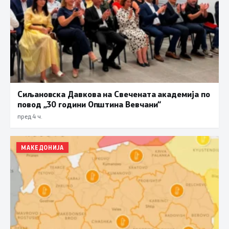
Сиљановска Давкова на Свечената академија по
повод „30 години Општина Вевчани“
пред 4 ч.
МАКЕДОНИЈА