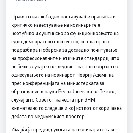
Правото на слободно поставување прашања и
критичко известување на новинарите е
неотуѓиво и суштинско за функционирањето на
едно демократско општество, но ова право
подразбира и обврска за доследно почитување
на професионалните и етичките стандарди, што
не беше случај со последниот настан поврзан со
однесувањето на новинарот Невриј Адеми на
прес конференцијата на министерката за
образование и наука Весна Јаневска во Тетово,
случај што Советот на честа при ЗНМ
внимателно го следеше и кој истиот отвори јавна
дебата во медиумскиот простор.
Имајќи ја предвид улогата на новинарите како