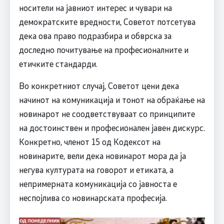
носители на јавниот интерес и чувари на
демократските вредности, Советот потсетува
дека ова право подразбира и обврска за
доследно почитување на професионалните и
етичките стандарди.
Во конкретниот случај, Советот цени дека
начинот на комуникација и тонот на обраќање на
новинарот не соодветствуваат со принципите
на достоинствен и професионален јавен дискурс.
Конкретно, членот 15 од Кодексот на
новинарите, вели дека новинарот мора да ја
негува културата на говорот и етиката, а
непримерната комуникација со јавноста е
неспојлива со новинарската професија.