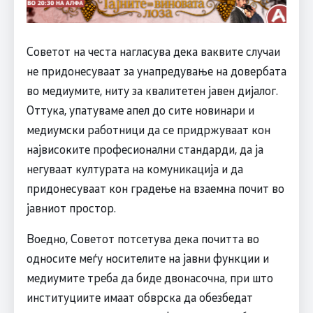
Советот на честа нагласува дека ваквите случаи
не придонесуваат за унапредување на довербата
во медиумите, ниту за квалитетен јавен дијалог.
Оттука, упатуваме апел до сите новинари и
медиумски работници да се придржуваат кон
највисоките професионални стандарди, да ја
негуваат културата на комуникација и да
придонесуваат кон градење на взаемна почит во
јавниот простор.
Воедно, Советот потсетува дека почитта во
односите меѓу носителите на јавни функции и
медиумите треба да биде двонасочна, при што
институциите имаат обврска да обезбедат