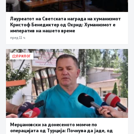
Лауреатот на Светската награда на хуманизмот
Кристоф Бенедиктер од Охрид: Хуманизмот е
императив на нашето време
пред 11 ч.
ПРИЛОГ
Мерџановски за донесеното момче по
операцијата од Турција: Почнува да јаде, од