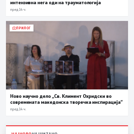
интензивна нега оди на трауматологија
пред 14 ч.
ПРИЛОГ
Ново научно дело „Св. Климент Охридски во
современата македонска творечка инспирација“
пред 14 ч.
НАЈНОВО
НАЈЧИТАНО