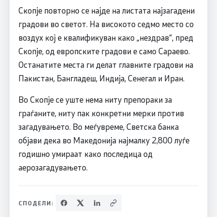
Скопје повторно се најде на листата најзагадени
градови во светот. На високото седмо место со
воздух кој е квалификуван како „нездрав“, пред
Скопје, од европските градови е само Сараево.
Останатите места ги делат главните градови на
Пакистан, Бангладеш, Индија, Сенегал и Иран.
Во Скопје се уште нема ниту препораки за
граѓаните, ниту пак конкретни мерки против
загадувањето. Во меѓувреме, Светска банка
објави дека во Македонија најмалку 2,800 луѓе
годишно умираат како последица од
аерозагадувањето.
СПОДЕЛИ: