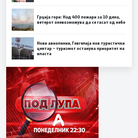
Грција гори: Над 400 пожари за 10 дена,
ветерот оневозможува да се гасат од небо
Нови авиолинии, Гевгелија нов туристички
центар – туризмот останува приоритет на
власта