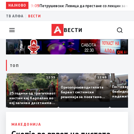
НАЈНОВО
19:09
Петрушевски: Левица да престане со лекции за морал 
|
ТВ АЛФА
ВЕСТИ
ВЕСТИ
ТОП
13:04
12:55
12:49
Гостивар
Оризопроизводителите
безбедна
бараат системски
нија
25 години од трагичниот
надежите
решенија за поевтино
настан кај Карпалак во
следната
производство
кој загинаа десетмина
може да 
македонски бранители
МАКЕДОНИЈА
Скопје во врвот на листата