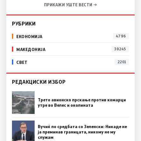
ПРИКАЖИ УШТЕ ВЕСТИ →
РУБРИКИ
ЕКОНОМИЈА
4796
МАКЕДОНИЈА
39245
СВЕТ
2201
РЕДАКЦИСКИ ИЗБОР
Трето авионско прскање против комарци
утре во Велес и околината
Вучиќ по средбата со Зеленски: Никаде не
ја преминав границата, никому не му
служам