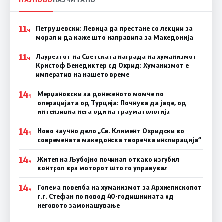
11
Петрушевски: Левица да престане со лекции за
Ч
морал и да каже што направила за Македонија
11
Лауреатот на Светската награда на хуманизмот
Ч
Кристоф Бенедиктер од Охрид: Хуманизмот е
императив на нашето време
14
Мерџановски за донесеното момче по
Ч
операцијата од Турција: Почнува да јаде, од
интензивна нега оди на трауматологија
14
Ново научно дело „Св. Климент Охридски во
Ч
современата македонска творечка инспирација“
14
Жител на Љубојно починал откако изгубил
Ч
контрол врз моторот што го управувал
14
Голема повелба на хуманизмот за Архиепископот
Ч
г.г. Стефан по повод 40-годишнината од
неговото замонашување