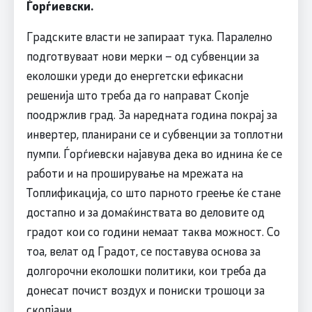
Ѓорѓиевски.
Градските власти не запираат тука. Паралелно
подготвуваат нови мерки – од субвенции за
еколошки уреди до енергетски ефикасни
решенија што треба да го направат Скопје
поодржлив град. За наредната година покрај за
инвертер, планирани се и субвенции за топлотни
пумпи. Ѓорѓиевски најавува дека во иднина ќе се
работи и на проширување на мрежата на
Топлификација, со што парното греење ќе стане
достапно и за домаќинствата во деловите од
градот кои со години немаат таква можност. Со
тоа, велат од Градот, се поставува основа за
долгорочни еколошки политики, кои треба да
донесат почист воздух и пониски трошоци за
скопјани.