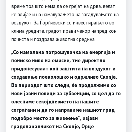
време тоа што нема да се грејат на дрва, велат
ќе влијае и на намалувањето на загадувањето на
воздухот. За Ѓорѓиевски со инвестирањето во
клима уредите, градот прави чекор напред кон
почиста и поздрава животна средина.
„
Со намалена потрошувачка на енергија и
пониско ниво на емисии, тие директно
придонесуваат кон заштита на воздухот и
создавање поеколошко и одржливо Скопје.
Во периодот што следи, ќе продолжиме со
нови јавни повици за субвенции, со цел да го
олесниме секојдневието на нашите
сограѓани и да го направиме нашиот град
подобро место за живеење“, изјави
градоначалникот на Скопје, Орце