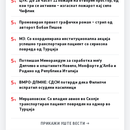
5
ЦУК: До 18 часот 11 пожари на отворен простор, од
Ч
кои три се активни – изгаснат пожарот кај село
Чифлик
5
Промовиран првиот графички роман – стрип од
Ч
авторот Бобан Пешов
5
МЗ: Со координирана институционална акција
Ч
успешно транспортиран пациент со сериозна
повреда од Турција
5
Потпишан Меморандум за соработка меѓу
Ч
Делчево и општините Новело, Монфорте д’Алба и
Родино од Република Италија
5
ВМРО-ДПМНЕ: СДСM потврди дека Филипче
Ч
испратил осудени насилници
5
Мерџановски: Со владин авион во Скопје
Ч
транспортиран пациент повреден на одмор во
Турција
ПРИКАЖИ УШТЕ ВЕСТИ →