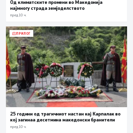
Од климатските промени во Македонија
најмногу страда земјоделството
пред 10 ч.
ПРИЛОГ
25 години од трагичниот настан кај Карпалак во
кој загинаа десетмина македонски бранители
пред 10 ч.