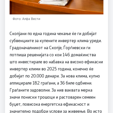
Фото: Алфа Вести
Скопјани по една година чекање ќе ги добијат
субвенциите за купените инвертер клима уреди.
Градоначалникот на Скопје, Ѓорѓиевски ги
потпиша решенијата со кои 146 домаќинства
што инвестирале во набавка на високо ефикасни
инвертер клими во 2025 година, конечно ќе
добијат по 20.000 денари. За нова клима, купно
аплицирале 182 граѓани, а 36 биле одбиени.
Граѓаните задоволни. За нив ваквата мерка
значи пониски трошоци и растоварен семеен
буџет, повисока енергетска ефикасност и
значително подобри услови за живеење. Во исто