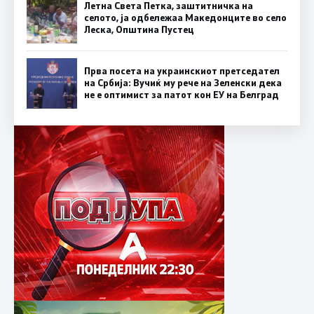
Летна Света Петка, заштитничка на
селото, ја одбележаа Македонците во село
Леска, Општина Пустец
Прва посета на украинскиот претседател
на Србија: Вучиќ му рече на Зеленски дека
не е оптимист за патот кон ЕУ на Белград