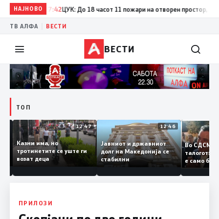
НАЈНОВО
17:42
ЦУК: До 18 часот 11 пожари на отворен простор, од кои 
|
ТВ АЛФА
ВЕСТИ
ВЕСТИ
ТОП
12:50
12:47
12:46
Казни има, но
Јавниот и државниот
Во СДСМ
дии и
тротинетите се уште ги
долг на Македонија се
талогот
возат деца
стабилни
е само 
ието
копија 
Заев
ПРИЛОЗИ
Скопјани по две години