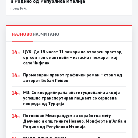
и Родино од Република Италија
пред 14 ч.
НАЈНОВО
НАЈЧИТАНО
14
ЦУК: До 18 часот 11 пожари на отворен простор,
Ч
од кои три се активни – изгаснат пожарот кај
село Чифлик
14
Промовиран првиот графички роман – стрип од
Ч
авторот Бобан Пешов
14
МЗ: Со координирана институционална акција
Ч
успешно транспортиран пациент со сериозна
повреда од Турција
14
Потпишан Меморандум за соработка меѓу
Ч
Делчево и општините Новело, Монфорте д’Алба и
Родино од Република Италија