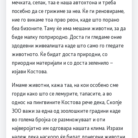
мечката, сепак, таа е наша автохтона и треба
посебно да се грижиме за неа. Ќе ги реновираме,
ние го викаме тоа прво реон, каде што порано
беа бизоните. Таму ќе има мешани животни, за да
биде малку поприродно. Доста ги гледаме оние
здодевни живеалишта каде што само го гледате
животното. Ќе бидат доста природни, со
приордни материјали и со доста зеленило –
изјави Костова.
Имаме животни, кажа таа, на кои особено сме
горди како што се лемурите, тапасите, а во
однос на пингвините Костова рече дека, Скопје
ЗОО важи за една од зоолошките градини каде
во голема бројка се размножуваат и оти
најверојатно им одговара нашата клима. Изрази
надеж дека наскоро ќе бидат донесени животни