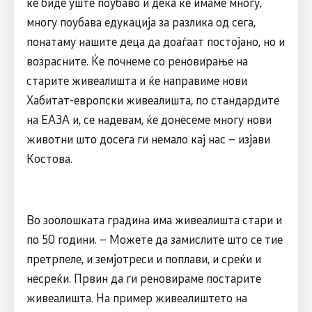
ќе биде уште поубаво и дека ќе имаме многу,
многу поубава едукација за разлика од сега,
понатаму нашите деца да доаѓаат постојано, но и
возрасните. Ќе почнеме со реновирање на
старите живеалишта и ќе направиме нови
Хабитат-европски живеалишта, по стандардите
на ЕАЗА и, се надевам, ќе донесеме многу нови
животни што досега ги немало кај нас – изјави
Костова.
Во зоолошката градина има живеалишта стари и
по 50 години. – Можете да замислите што се тие
претрпеле, и земјотреси и поплави, и среќи и
несреќи. Првин да ги реновираме постарите
живеалишта. На пример живеалиштето на