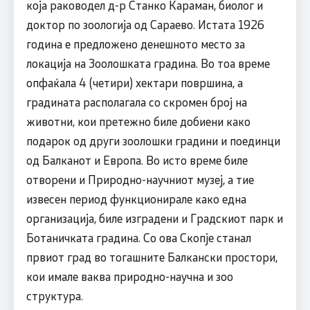
која раководел д-р Станко Караман, биолог и
доктор по зоологија од Сараево. Истата 1926
година е предложено денешното место за
локација на Зоолошката градина. Во тоа време
опфаќала 4 (четири) хектари површина, а
градината располагала со скромен број на
животни, кои претежно биле добиени како
подарок од други зоолошки градини и поединци
од Балканот и Европа. Во исто време биле
отворени и Природно-научниот музеј, а тие
извесен период функционирале како една
организација, биле изградени и Градскиот парк и
Ботаничката градина. Со ова Скопје станал
првиот град во тогашните Балкански простори,
кои имале ваква природно-научна и зоо
структура.