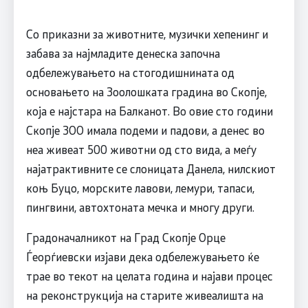
Со приказни за животните, музички хепенинг и
забава за најмладите денеска започна
одбележувањето на стогодишнината од
основањето на Зоолошката градина во Скопје,
која е најстара на Балканот. Во овие сто години
Скопје ЗОО имала подеми и падови, а денес во
неа живеат 500 животни од сто вида, а меѓу
најатрактивните се слоницата Данела, нилскиот
коњ Буцо, морските лавови, лемури, тапаси,
пингвини, автохтоната мечка и многу други.
Градоначалникот на Град Скопје Орце
Ѓеорѓиевски изјави дека одбележувањето ќе
трае во текот на целата година и најави процес
на реконструкција на старите живеалишта на