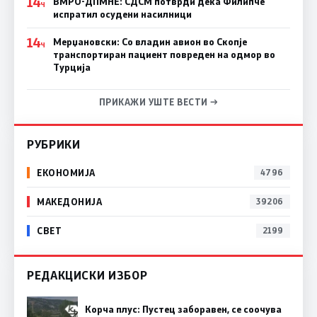
14
ВМРО-ДПМНЕ: СДСM потврди дека Филипче
Ч
испратил осудени насилници
14
Мерџановски: Со владин авион во Скопје
Ч
транспортиран пациент повреден на одмор во
Турција
ПРИКАЖИ УШТЕ ВЕСТИ →
РУБРИКИ
ЕКОНОМИЈА
4796
МАКЕДОНИЈА
39206
СВЕТ
2199
РЕДАКЦИСКИ ИЗБОР
Корча плус: Пустец заборавен, се соочува