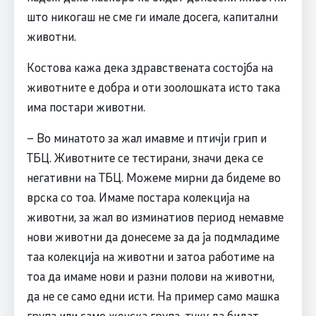
што никогаш не сме ги имале досега, капитални
животни.
Костова кажа дека здравствената состојба на
животните е добра и оти зоолошката исто така
има постари животни.
– Во минатото за жал имавме и птичји грип и
ТБЦ. Животните се тестирани, значи дека се
негативни на ТБЦ. Можеме мирни да бидеме во
врска со тоа. Имаме постара колекција на
животни, за жал во изминатиов период немавме
нови животни да донесеме за да ја подмладиме
таа колекција на животни и затоа работиме на
тоа да имаме нови и разни полови на животни,
да не се само едни исти. На пример само машка
група или само женска група, туку да бидат