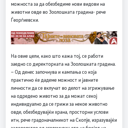
можноста за да обезбедиме нови видови на
животни овде во Зоолошката градина- рече
Ѓеорѓиевски.
На овие цели, како што кажа тој, се работи
заедно со директорката на Зоолошката градина.
– Од денес започнува и кампања со која
практично ќе дадеме можност и јавните
личности да се вклучат во делот на згрижување
на одредено животно за да можат секој
индивидуално да се грижи за некое животно
овде, обезбедувајќи храна, просторни услови
итн, рече градоначалникот на Скопје, изразувајќи
задоволство од зголемувањето на бројот на