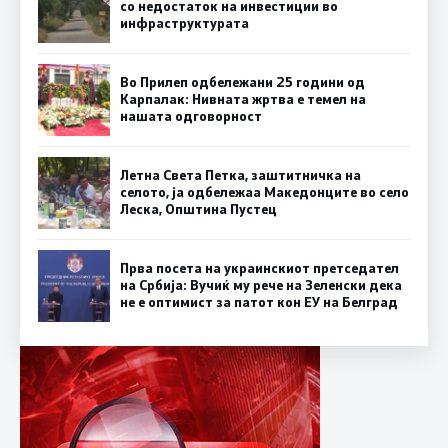
со недостаток на инвестиции во
инфраструктурата
Во Прилеп одбележани 25 години од
Карпалак: Нивната жртва е темел на
нашата одговорност
Летна Света Петка, заштитничка на
селото, ја одбележаа Македонците во село
Леска, Општина Пустец
Прва посета на украинскиот претседател
на Србија: Вучиќ му рече на Зеленски дека
не е оптимист за патот кон ЕУ на Белград