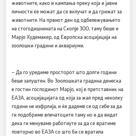
животните, како и кампања преку која и јавни
личности ќе можат да се вклучат и да грижат за
животните. На првиот ден од одбележувањето
на стогодишнината на Скопје ЗОО, таму беше и
Марјо Худемакер, од Европска асоцијација на
зоолошки градини и аквариуми.
– Да го уредиме просторот што долги години
беше запуштен. Во Зоолошката градина денеска
е гостин господинот Марјо, кој е претставник на
ЕАЗА, асоцијацијата од која за жал пред неколку
години не изфрлија, и ќе дадеме се од себе за да
ги подобриме впечатоците таму но и да видат
дека ги менуваме работиуте за да се вратиме
повторно во ЕАЗА со што би се вратила