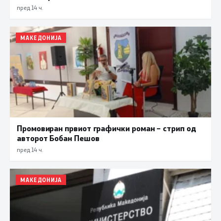
пред 14 ч.
МАКЕДОНИЈА
Промовиран првиот графички роман – стрип од
авторот Бобан Пешов
пред 14 ч.
МАКЕДОНИЈА