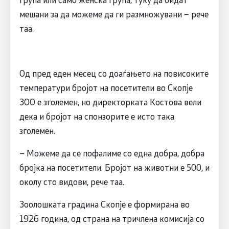
мешани за да можеме да ги размножувани – рече
таа.
Од пред еден месец со доаѓањето на повисоките
температури бројот на посетители во Скопје
ЗОО е зголемен, но директорката Костова вели
дека и бројот на спонзорите е исто така
зголемен.
– Можеме да се пофалиме со една добра, добра
бројка на посетители. Бројот на животни е 500, и
околу сто видови, рече таа.
Зоолошката градина Скопје е формирана во
1926 година, од страна на тричлена комисија со