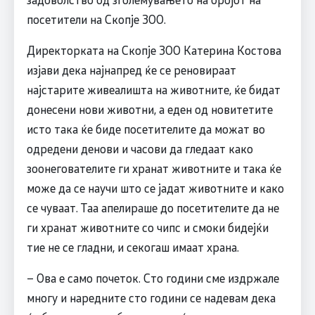
посетители на Скопје ЗОО.
Директорката на Скопје ЗОО Катерина Костова
изјави дека најнапред ќе се реновираат
најстарите живеалишта на животните, ќе бидат
донесени нови животни, а еден од новитетите
исто така ќе биде посетителите да можат во
одредени денови и часови да гледаат како
зоонегователите ги хранат животните и така ќе
може да се научи што се јадат животните и како
се чуваат. Таа апелираше до посетителите да не
ги хранат животните со чипс и смоки бидејќи
тие не се гладни, и секогаш имаат храна.
– Ова е само почеток. Сто години сме издржале
многу и наредните сто години се надевам дека