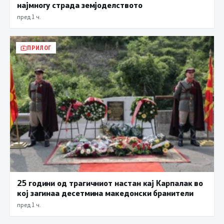
најмногу страда земјоделството
пред 1 ч.
ПРИЛОГ
25 години од трагичниот настан кај Карпалак во
кој загинаа десетмина македонски бранители
пред 1 ч.