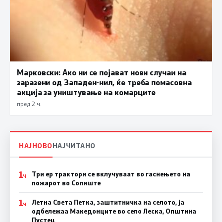
Марковски: Ако ни се појават нови случаи на
заразени од Западен-нил, ќе треба помасовна
акција за уништување на комарците
пред 2 ч.
НАЈНОВО
НАЈЧИТАНО
1
Три ер трактори се вклучуваат во гаснењето на
Ч
пожарот во Сопиште
1
Летна Света Петка, заштитничка на селото, ја
Ч
одбележаа Македонците во село Леска, Општина
Пустец