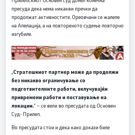
пресуда дека нема никакви пречки да
продолжат активностите. Ореовчани се жалеле
на Апелација, а на повтореното судење повторно
изгубиле.
„
Стратешкиот партнер може да продолжи
без никакво ограничување со
подготвителните работи, вклучувајќи
привремени работи и поставување на
локации.
“ – се вели во пресудата од Основен
Суд- Прилеп.
Во пресудата стои и дека како докази биле