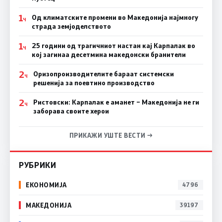
1
Од климатските промени во Македонија најмногу
Ч
страда земјоделството
1
25 години од трагичниот настан кај Карпалак во
Ч
кој загинаа десетмина македонски бранители
2
Оризопроизводителите бараат системски
Ч
решенија за поевтино производство
2
Ристовски: Карпалак е аманет – Македонија не ги
Ч
заборава своите херои
ПРИКАЖИ УШТЕ ВЕСТИ →
РУБРИКИ
ЕКОНОМИЈА
4796
МАКЕДОНИЈА
39197