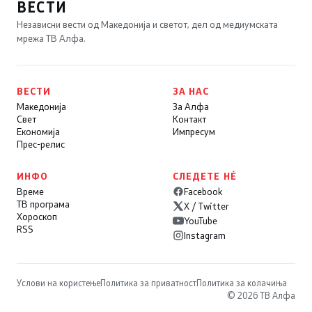
ВЕСТИ
Независни вести од Македонија и светот, дел од медиумската
мрежа ТВ Алфа.
ВЕСТИ
ЗА НАС
Македонија
За Алфа
Свет
Контакт
Економија
Импресум
Прес-релис
ИНФО
СЛЕДЕТЕ НÉ
Време
Facebook
ТВ програма
X / Twitter
Хороскоп
YouTube
RSS
Instagram
Услови на користење
Политика за приватност
Политика за колачиња
© 2026 ТВ Алфа