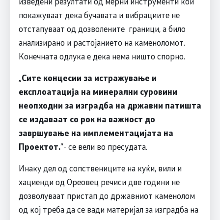
изведени резултати од мерни инструменти кои
покажуваат дека бучавата и вибрациите не
отстапуваат од дозволените граници, а било
анализирано и растојанието на каменоломот.
Конечната одлука е дека нема ништо спорно.
„
Сите концесии за истражување и
експлоатација на минерални суровини
неопходни за изградба на државни патишта
се издаваат со рок на важност до
завршување на имплементацијата на
Проектот.
“- се вели во пресудата.
Инаку дел од сопствениците на куќи, вили и
хациенди од Ореовец речиси две години не
дозволуваат пристап до државниот каменолом
од кој треба да се вади материјал за изградба на