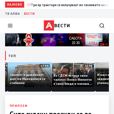
НАЈНОВО
13:07
Три ер трактори се вклучуваат во гаснењето на пожарот 
|
ТВ АЛФА
ВЕСТИ
ВЕСТИ
ТОП
12:47
12:46
12:38
Јавниот и државниот
И наст
Во СДСМ остана само
те ги
долг на Македонија се
задовол
талогот: Венко Филипче
стабилни
учениц
е само бледа и полоша
од држ
копија дури и од Зоран
Заев
ПРИЛОЗИ
Сите судски пресуди се во