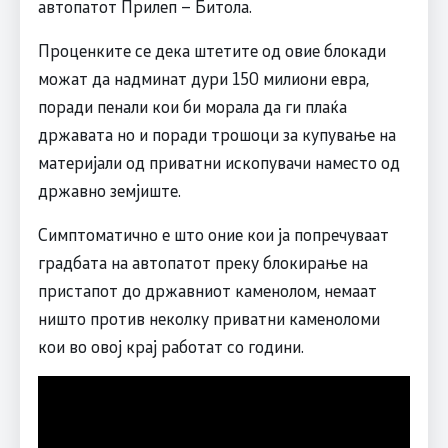
автопатот Прилеп – Битола.
Проценките се дека штетите од овие блокади
можат да надминат дури 150 милиони евра,
поради пенали кои би морала да ги плаќа
државата но и поради трошоци за купување на
материјали од приватни ископувачи наместо од
државно земјиште.
Симптоматично е што оние кои ја попречуваат
градбата на автопатот преку блокирање на
пристапот до државниот каменолом, немаат
ништо против неколку приватни каменоломи
кои во овој крај работат со години.