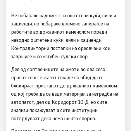
Не побарале надомест за оштетени куќи, вили и
хациенди, но побарале времено запирање на
работите во државниот каменолом поради
наводно оштетени куќи, вили и хациенди.
Контрадикторни постапки на ореовчани кои
завршиле и со изгубен судски спор.
Дел од соптвениците на имоти во ова село
прават се и се жалат секаде во обид да го
блокираат пристапот до државниот каменолом
од кој треба да се вади материјал за изградба на
автопатот, дел од Коридорот 10-Д; но сите
анализи покажуваат а сите институции
потврдуваат дека нема ништо спорно.
Прилепскиот Основен суд донел конечна