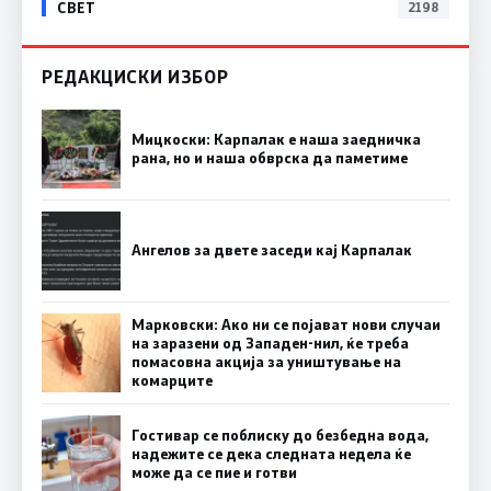
СВЕТ
2198
РЕДАКЦИСКИ ИЗБОР
Мицкоски: Карпалак е наша заедничка
рана, но и наша обврска да паметиме
Ангелов за двете заседи кај Карпалак
Марковски: Ако ни се појават нови случаи
на заразени од Западен-нил, ќе треба
помасовна акција за уништување на
комарците
Гостивар се поблиску до безбедна вода,
надежите се дека следната недела ќе
може да се пие и готви