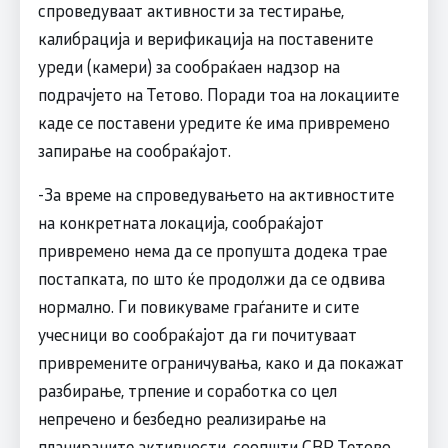
спроведуваат активности за тестирање,
калибрација и верификација на поставените
уреди (камери) за сообраќаен надзор на
подрачјето на Тетово. Поради тоа на локациите
каде се поставени уредите ќе има привремено
запирање на сообраќајот.
-За време на спроведувањето на активностите
на конкретната локација, сообраќајот
привремено нема да се пропушта додека трае
постапката, по што ќе продолжи да се одвива
нормално. Ги повикуваме граѓаните и сите
учесници во сообраќајот да ги почитуваат
привремените ограничувања, како и да покажат
разбирање, трпение и соработка со цел
непречено и безбедно реализирање на
планираните активности, соопшти СВР Тетово.