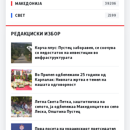
МАКЕДОНИЈА
39206
СВЕТ
2199
РЕДАКЦИСКИ ИЗБОР
Корча плус: Пустец заборавен, се соочува
со недостаток на инвестиции во
инфраструктурата
Во Прилеп одбележани 25 години од
Карпалак: Нивната жртва е темел на
нашата одговорност
Летна Света Петка, заштитничка на
селото, ја одбележаа Македонците во село
Леска, Општина Пустец
Прва посета на украинскиот претседател