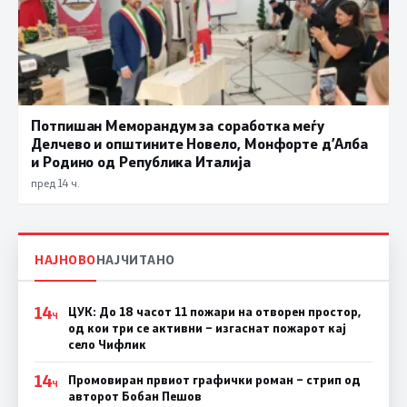
Потпишан Меморандум за соработка меѓу
Делчево и општините Новело, Монфорте д’Алба
и Родино од Република Италија
пред 14 ч.
НАЈНОВО
НАЈЧИТАНО
14
ЦУК: До 18 часот 11 пожари на отворен простор,
Ч
од кои три се активни – изгаснат пожарот кај
село Чифлик
14
Промовиран првиот графички роман – стрип од
Ч
авторот Бобан Пешов