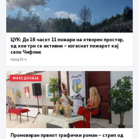
ЦУК: До 18 часот 11 пожари на отворен простор,
од кои три се активни – изгаснат пожарот кај
село Чифлик
пред 14 ч.
МАКЕДОНИЈА
Промовиран првиот графички роман – стрип од