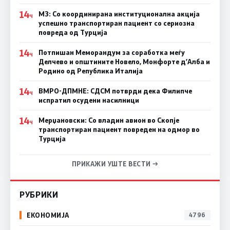
14
МЗ: Со координирана институционална акција
Ч
успешно транспортиран пациент со сериозна
повреда од Турција
14
Потпишан Меморандум за соработка меѓу
Ч
Делчево и општините Новело, Монфорте д’Алба и
Родино од Република Италија
14
ВМРО-ДПМНЕ: СДСM потврди дека Филипче
Ч
испратил осудени насилници
14
Мерџановски: Со владин авион во Скопје
Ч
транспортиран пациент повреден на одмор во
Турција
ПРИКАЖИ УШТЕ ВЕСТИ →
РУБРИКИ
ЕКОНОМИЈА
4796