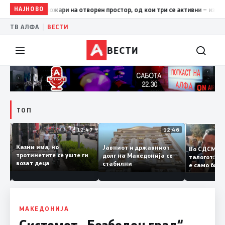
НАЈНОВО
17:42
ЦУК: До 18 часот 11 пожари на отворен простор, од ко
|
ТВ АЛФА
ВЕСТИ
ВЕСТИ
ТОП
12:50
12:47
12:46
Казни има, но
Јавниот и државниот
Во СДСМ 
ии и
тротинетите се уште ги
долг на Македонија се
талогот:
возат деца
стабилни
е само б
ето
копија д
Заев
МАКЕДОНИЈА
Системот „Безбеден град“