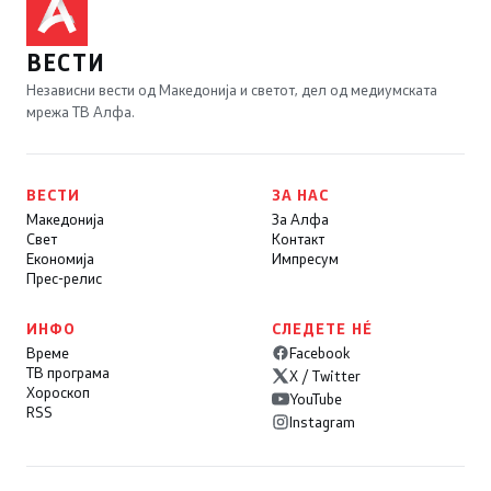
ВЕСТИ
Независни вести од Македонија и светот, дел од медиумската
мрежа ТВ Алфа.
ВЕСТИ
ЗА НАС
Македонија
За Алфа
Свет
Контакт
Економија
Импресум
Прес-релис
ИНФО
СЛЕДЕТЕ НÉ
Време
Facebook
ТВ програма
X / Twitter
Хороскоп
YouTube
RSS
Instagram