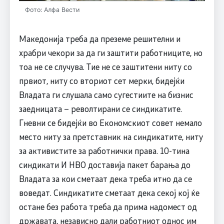
Фото: Алфа Вести
Македонија треба да преземе решителни и
храбри чекори за да ги заштити работниците, но
тоа не се случува. Тие не се заштитени ниту со
првиот, ниту со вториот сет мерки, бидејќи
Владата ги слушала само сугестиите на бизнис
заедницата – револтирани се синдикатите.
Гневни се бидејќи во Економскиот совет немало
место ниту за претставник на синдикатите, ниту
за активистите за работнички права. 10-тина
синдикати И НВО доставија пакет барања до
Владата за кои сметаат дека треба итно да се
воведат. Синдикатите сметаат дека секој кој ќе
остане без работа треба да прима надомест од
државата, независно дали работниот однос им