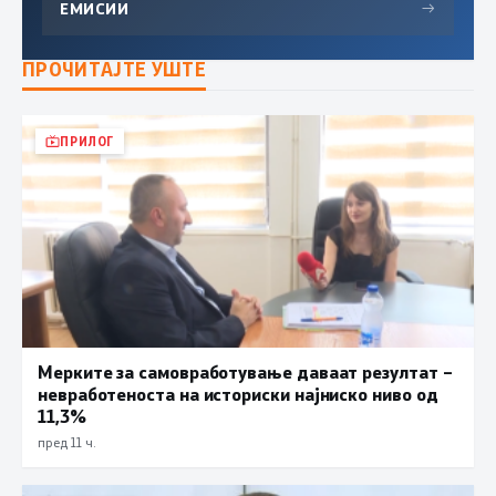
ЕМИСИИ
→
ПРОЧИТАЈТЕ УШТЕ
ПРИЛОГ
Мерките за самовработување даваат резултат –
невработеноста на историски најниско ниво од
11,3%
пред 11 ч.