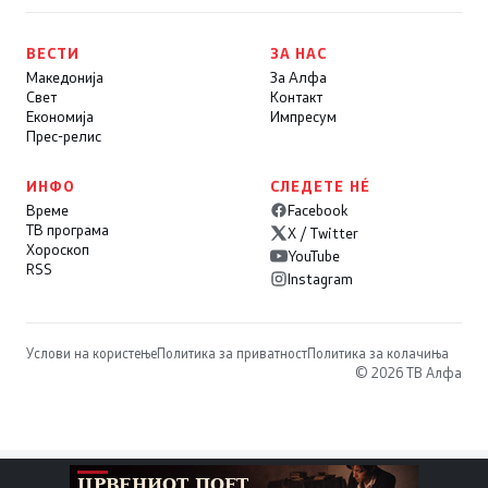
ВЕСТИ
ЗА НАС
Македонија
За Алфа
Свет
Контакт
Економија
Импресум
Прес-релис
ИНФО
СЛЕДЕТЕ НÉ
Време
Facebook
ТВ програма
X / Twitter
Хороскоп
YouTube
RSS
Instagram
Услови на користење
Политика за приватност
Политика за колачиња
© 2026 ТВ Алфа