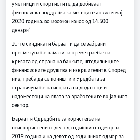
уметници и спортистите, да добиваат
финансиска поддршка за месеците април и мај
2020 година, во месечен износ од 14.500
денари“
10-те синдикати бараат и да се забрани
пресметување камати за времетраење на
кризата од страна на банките, штедилниците,
финансиските друштва и извршителите. Според
нив, треба да се поништи и Уредбата за
ограничување на исплата на додатоци и
надоместоци на плата за вработените во јавниот
сектор.
Бараат и Одредбите за користење на
неискористениот дел од годишниот одмор за
2019 година и на делот од годишниот одмор за