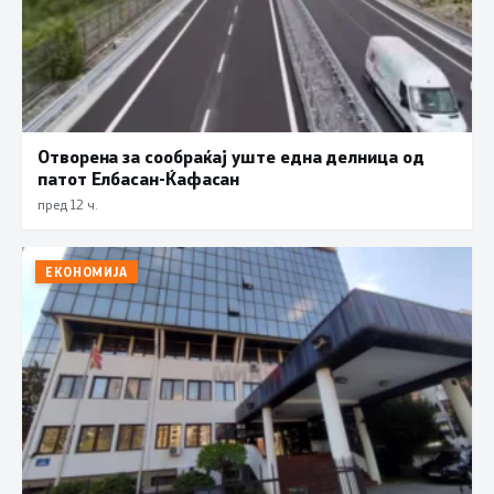
Отворена за сообраќај уште една делница од
патот Елбасан-Ќафасан
пред 12 ч.
ЕКОНОМИЈА