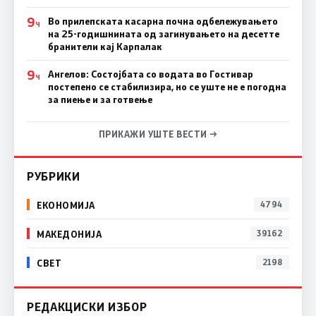
9
Во прилепската касарна почна одбележувањето
Ч
на 25-годишнината од загинувањето на десетте
бранители кај Карпалак
9
Ангелов: Состојбата со водата во Гостивар
Ч
постепено се стабилизира, но се уште не е погодна
за пиење и за готвење
ПРИКАЖИ УШТЕ ВЕСТИ →
РУБРИКИ
ЕКОНОМИЈА
4794
МАКЕДОНИЈА
39162
СВЕТ
2198
РЕДАКЦИСКИ ИЗБОР