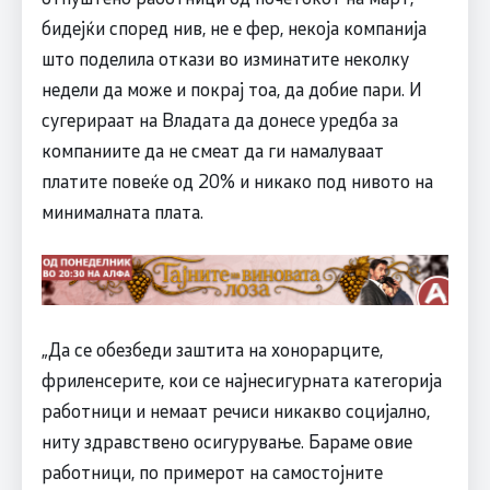
бидејќи според нив, не е фер, некоја компанија
што поделила откази во изминатите неколку
недели да може и покрај тоа, да добие пари. И
сугерираат на Владата да донесе уредба за
компаниите да не смеат да ги намалуваат
платите повеќе од 20% и никако под нивото на
минималната плата.
„Да се обезбеди заштита на хонорарците,
фриленсерите, кои се најнесигурната категорија
работници и немаат речиси никакво социјално,
ниту здравствено осигурување. Бараме овие
работници, по примерот на самостојните