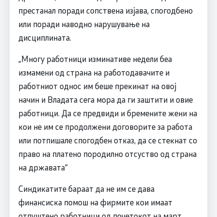
престанал поради сопствена изјава, спогодбено
или поради наводно нарушување на
дисциплината.
„Многу работници изминативе недели беа
измамени од страна на работодавачите и
работниот однос им беше прекинат на овој
начин и Владата сега мора да ги заштити и овие
работници. Да се предвиди и бремените жени на
кои не им се прoдолжени договорите за работа
или потпишале спогодбен отказ, да се стекнат со
право на платено породилно отсуство од страна
на државата“
Синдикатите бараат да не им се дава
финансиска помош на фирмите кои имаат
отпуштено работници од почетокот на март,