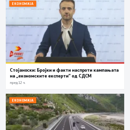
ЕКОНОМИЈА
Стојаноски: Бројки и факти наспроти кампањата
на „економските експерти“ од СДСM
пред 12 ч.
ЕКОНОМИЈА