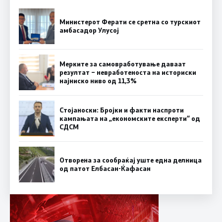
Министерот Ферати се сретна со турскиот
амбасадор Улусој
Мерките за самовработување даваат
резултат – невработеноста на историски
најниско ниво од 11,3%
Стојаноски: Бројки и факти наспроти
кампањата на „економските експерти“ од
СДСM
Отворена за сообраќај уште една делница
од патот Елбасан-Ќафасан