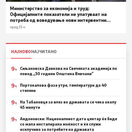
Министерство за економија и труд:
Официјалните показатели не упатуваат на
потреба од воведување нови интервентни
мерки, ценовните движења се стабилни
пред 15 ч.
НАЈНОВО
НАЈЧИТАНО
9
Сиљановска Давкова на Свечената академија по
Ч
повод „30 години Општина Вевчани“
9
Портокалова фаза утре, температури до 40
Ч
степени
9
На Табановце за влез во државата се чека околу
Ч
45 минути
9
Андоновски: Националниот дата центар ќе биде
Ч
со мала инсталирана моќност и ќе служи
исклучиво за потребите на државата