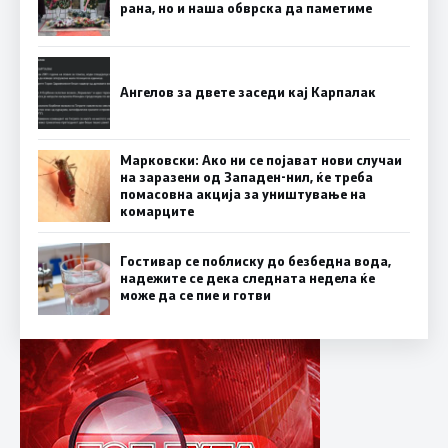
рана, но и наша обврска да паметиме
Ангелов за двете заседи кај Карпалак
Марковски: Ако ни се појават нови случаи
на заразени од Западен-нил, ќе треба
помасовна акција за уништување на
комарците
Гостивар се поблиску до безбедна вода,
надежите се дека следната недела ќе
може да се пие и готви