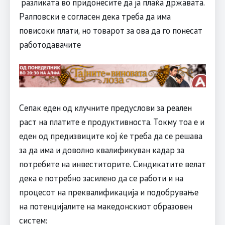
разликата во придонесите да ја плаќа државата.
Ралповски е согласен дека треба да има
повисоки плати, но товарот за ова да го понесат
работодавачите
Сепак еден од клучните предуслови за реален
раст на платите е продуктивноста. Токму тоа е и
еден од предизвиците кој ќе треба да се решава
за да има и доволно квалификуван кадар за
потребите на инвеститорите. Синдикатите велат
дека е потребно засилено да се работи и на
процесот на преквалификација и подобрување
на потенцијалите на македонскиот образовен
систем: