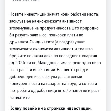
Новите инвестиции значат нови работни места,
засилување на економската активност,
зголемување на продуктивноста што природно
би резултирало и со повисоки плати во
државата. Синдикатите ја поздравуваат
зголемената економска активност и тоа што
бројките покажаа дека во последниот квартал
од 2024-та во Македонија имало рекордно ниво
на странски инвестиции. Ваквиот тренд е
добредојден и се очекува да ја зголеми
конкурентноста на пазарот на труд, а со тоа и
потребата од работници што ќе наметне и раст
на платите
Колку повеќе има странски инвестиции,