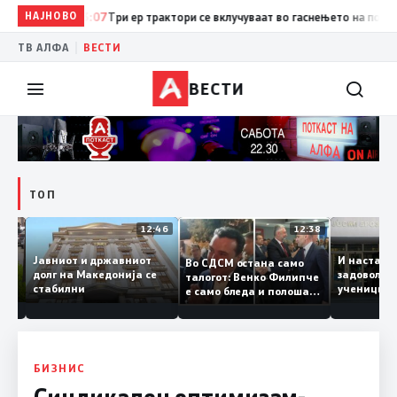
НАЈНОВО
13:07
Три ер трактори се вклучуваат во гаснењето на пожарот
|
ТВ АЛФА
ВЕСТИ
ВЕСТИ
ТОП
12:47
12:46
12:38
Јавниот и државниот
И наста
Во СДСМ остана само
те ги
долг на Македонија се
задовол
талогот: Венко Филипче
стабилни
ученици
е само бледа и полоша
од држ
копија дури и од Зоран
Заев
БИЗНИС
Синдикален оптимизам-