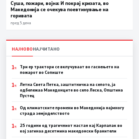
Суша, пожари, војна: И покрај кризата, во
Македонија се очекува поевтинување на
горивата
пред 5 дена
НАЈНОВО
НАЈЧИТАНО
1
Три ер трактори се вклучуваат во гаснењето на
Ч
пожарот во Сопиште
1
Летна Света Петка, заштитничка на селото, ја
Ч
одбележаа Македонците во село Леска, Општина
Пустец
1
Од климатските промени во Македонија најмногу
Ч
страда земјоделството
1
25 години од трагичниот настан кај Карпалак во
Ч
кој загинаа десетмина македонски бранители