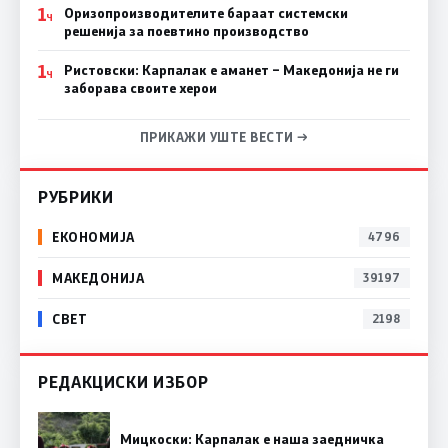
1
Оризопроизводителите бараат системски
Ч
решенија за поевтино производство
1
Ристовски: Карпалак е аманет – Македонија не ги
Ч
заборава своите херои
ПРИКАЖИ УШТЕ ВЕСТИ →
РУБРИКИ
ЕКОНОМИЈА
4796
МАКЕДОНИЈА
39197
СВЕТ
2198
РЕДАКЦИСКИ ИЗБОР
Мицкоски: Карпалак е наша заедничка