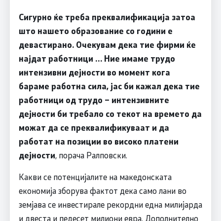
Сигурно ќе треба преквалификација затоа
што нашето образование со години е
девастирано. Очекувам дека тие фирми ќе
најдат работници … Ние имаме трудо
интензивни дејности во момент кога
бараме работна сила, јас би кажал дека тие
работници од трудо – интензивните
дејности би требало со текот на времето да
можат да се преквалификуваат и да
работат на позиции во високо платени
дејности
, порача Ралповски.
Какви се потенцијалите на македонската
економија зборува фактот дека само лани во
земјава се инвестирале рекордни една милијарда
и двеста и педесет милиони евра. Дополнително