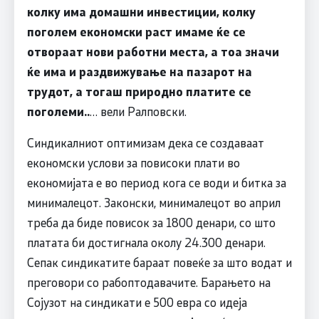
колку има домашни инвестиции, колку
поголем економски раст имаме ќе се
отвораат нови работни места, а тоа значи
ќе има и раздвижување на пазарот на
трудот, а тогаш природно платите се
поголеми..
… вели Ралповски.
Синдикалниот оптимизам дека се создаваат
економски услови за повисоки плати во
економијата е во период кога се води и битка за
минималецот. Законски, минималецот во април
треба да биде повисок за 1800 денари, со што
платата би достигнала околу 24.300 денари.
Сепак синдикатите бараат повеќе за што водат и
преговори со рабоптодавачите. Барањето на
Сојузот на синдикати е 500 евра со идеја