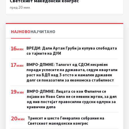
Светскиот македонски конгрес
пред 20 мин.
НАЈНОВО
НАЈЧИТАНО
16
ВРЕДИ: Дали Артан Груби ја купува слободата
МИН
со тајните на ДУИ
17
ВМРО-ДПМНЕ: Талогот од СДСМ несреќен
МИН
поради успесите на државата, седум квартали
раст на БДП над 3 отсто и намален државен
долг се показатели за економска стабилност
19
ВМРО-ДПМНЕ: Лицата со кои Филипче се
МИН
појави во Ново Село не се невини жртви, за дел
од нив постојат правосилни судски одлуки за
кривични дела
20
Триесет и шесто Генерално собрание на
МИН
Светскиот македонски конгрес