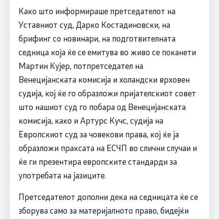
Како што информираше претседателот на
Уставниот суд, Дарко Костадиновски, на
брифинг со новинари, на подготвителната
седница која ќе се емитува во живо се поканети
Мартин Кујер, потпретседател на
Венецијанската комисија и холандски врховен
судија, кој ќе го образложи пријателскиот совет
што нашиот суд го побара од Венецијанската
комисија, како и Артурс Кучс, судија на
Европскиот суд за човекови права, кој ќе ја
образложи праксата на ЕСЧП во слични случаи и
ќе ги презентира европските стандарди за
употребата на јазиците.
Претседателот дополни дека на седницата ќе се
зборува само за материјалното право, бидејќи