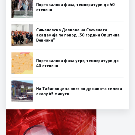
Портокалова фаза, температури до 40
степени
Сиљановска Давкова на Свечената
академија по повод „30 години Општина
Вевчани“
Портокалова фаза утре, температури до
40 степени
На Табановце за влез во државата се чека
околу 45 минути