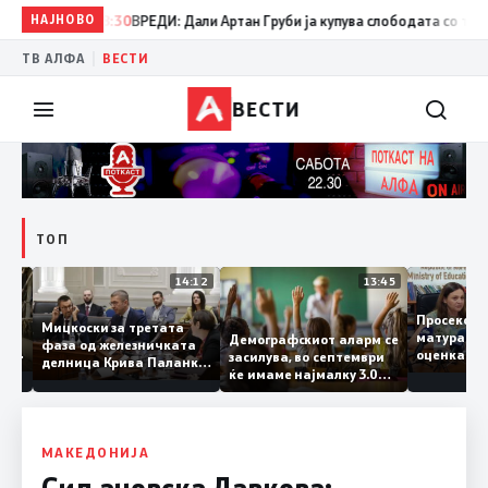
НАЈНОВО
08:30
ВРЕДИ: Дали Артан Груби ја купува слободата со тајните 
|
ТВ АЛФА
ВЕСТИ
ВЕСТИ
ТОП
15:20
14:12
13:45
Просек
Мицкоски за третата
матура 
Демографскиот аларм се
фаза од железничката
о: Во
оценка 
засилува, во септември
делница Крива Паланка
а 22
ќе имаме најмалку 3.000
– Деве Баир: Проектот
првачиња помалку
нема да заврши на
половина тунел во слепа
улица, сега имаме
целина
МАКЕДОНИЈА
Сиљановска Давкова: