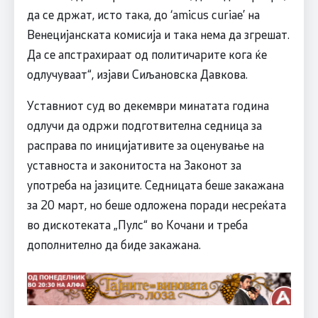
да се држат, исто така, до ‘amicus curiae’ на
Венецијанската комисија и така нема да згрешат.
Да се апстрахираат од политичарите кога ќе
одлучуваат“, изјави Сиљановска Давкова.
Уставниот суд во декември минатата година
одлучи да одржи подготвителна седница за
расправа по иницијативите за оценување на
уставноста и законитоста на Законот за
употреба на јазиците. Седницата беше закажана
за 20 март, но беше одложена поради несреќата
во дискотеката „Пулс“ во Кочани и треба
дополнително да биде закажана.