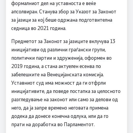
формалниот дел на уставноста е веќе
апсолвиран. Станува збор за Указот за Законот
за јазици за кој беше одржана подготвителна
седница во 2021 година.
Предметот за Законот за јазиците вклучува 13
иницијативи од различни граѓански групи,
политички партии и здруженија, оформен во
2019 година, а стана актуелен есенва по
забелешките на Венецијанската комисија.
Уставниот суд има можност да ги отфрли
иницијативите, да поведе постапка за целосното
разгледување на законот или само за делови од
него, да ја запре времено неговата примена
додека да донесе конечна одлука, или да го
прати на доработка во Парламентот.