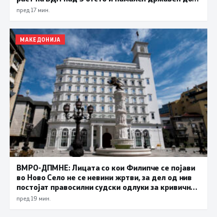
се показатели за економска стабилност
пред 17 мин.
МАКЕДОНИЈА
ВМРО-ДПМНЕ: Лицата со кои Филипче се појави
во Ново Село не се невини жртви, за дел од нив
постојат правосилни судски одлуки за кривични
дела
пред 19 мин.