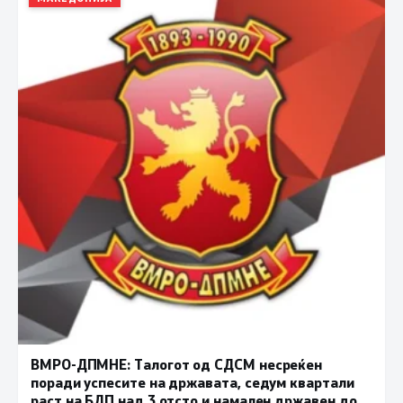
ВМРО-ДПМНЕ: Талогот од СДСМ несреќен
поради успесите на државата, седум квартали
раст на БДП над 3 отсто и намален државен долг