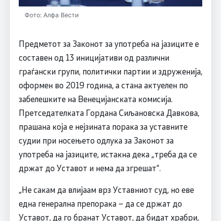
Фото: Алфа Вести
Предметот за Законот за употреба на јазиците е
составен од 13 иницијативи од различни
граѓански групи, политички партии и здруженија,
оформен во 2019 година, а стана актуелен по
забелешките на Венецијанската комисија.
Претседателката Гордана Сиљановска Давкова,
прашана која е нејзината порака за уставните
судии при носењето одлука за Законот за
употреба на јазиците, истакна дека „треба да се
држат до Уставот и нема да згрешат“.
„Не сакам да влијаам врз Уставниот суд, но еве
една генерална препорака – да се држат до
Уставот, да го бранат Уставот, да бидат храбри,