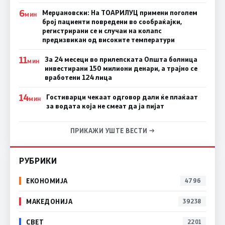
6
Мерџановски: На ТОАРИЛУЦ примени поголем
МИН
број пациенти повредени во сообраќајки,
регистрирани се и случаи на колапс
предизвикан од високите температури
11
За 24 месеци во прилепската Општа болница
МИН
инвестирани 150 милиони денари, а трајно се
вработени 124 лица
14
Гостиварци чекаат одговор дали ќе плаќаат
МИН
за водата која не смеат да ја пијат
ПРИКАЖИ УШТЕ ВЕСТИ →
РУБРИКИ
ЕКОНОМИЈА
4796
МАКЕДОНИЈА
39238
СВЕТ
2201