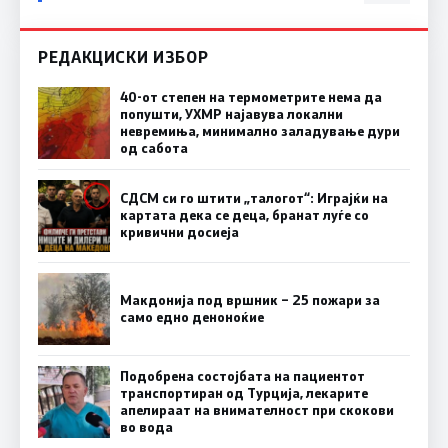
РЕДАКЦИСКИ ИЗБОР
40-от степен на термометрите нема да
попушти, УХМР најавува локални
невремиња, минимално заладување дури
од сабота
СДСМ си го штити „талогот“: Играјќи на
картата дека се деца, бранат луѓе со
кривични досиеја
Макдонија под вршник – 25 пожари за
само едно деноноќие
Подобрена состојбата на пациентот
транспортиран од Турција, лекарите
апелираат на внимателност при скокови
во вода