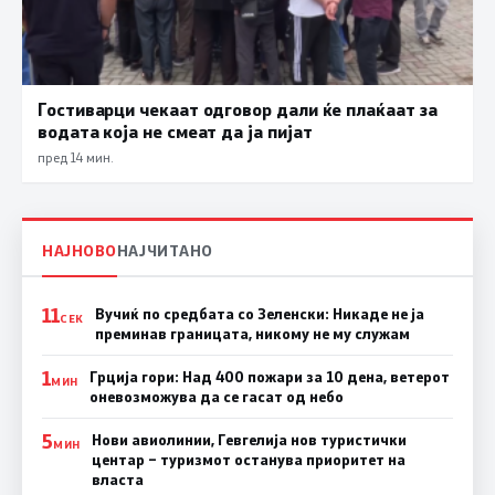
Гостиварци чекаат одговор дали ќе плаќаат за
водата која не смеат да ја пијат
пред 14 мин.
НАЈНОВО
НАЈЧИТАНО
11
Вучиќ по средбата со Зеленски: Никаде не ја
СЕК
преминав границата, никому не му служам
1
Грција гори: Над 400 пожари за 10 дена, ветерот
МИН
оневозможува да се гасат од небо
5
Нови авиолинии, Гевгелија нов туристички
МИН
центар – туризмот останува приоритет на
власта