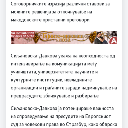
Соговорничките изразија различни ставови за
можните решенија за отпочнување на
македонските пристапни преговори.
Сиљановска-Давкова укажа на неопходноста од
интензивирање на комуникацијата меѓу
училиштата, универзитетите, научните и
културните институции, невладините
организации и граѓаните заради надминување на
предрасудите, зближување и разбирање.
Сиљановска-Давкова ја потенцираше важноста
на спроведување на пресудите на Европскиот
суд за човекови права во Стразбур, како обврска