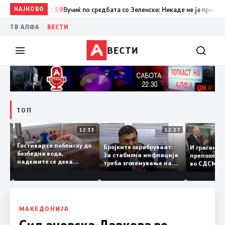
НАЈНОВО
12:59
Вучиќ по средбата со Зеленски: Никаде не ја преминав г
|
ТВ АЛФА
ВЕСТИ
ВЕСТИ
ТОП
12:49
12:33
12:27
Гостивар се поблиску до
лите
Бројките охрабруваат:
И граѓан
безбедна вода,
За стабилна инфлација
препозн
надежите се дека
ино
треба зголемување на
во СДСМ
следната недела ќе
домашното
добар не
може да се пие и готви
производство
треба с
политик
МАКЕДОНИЈА
Сиљановска-Давкова во