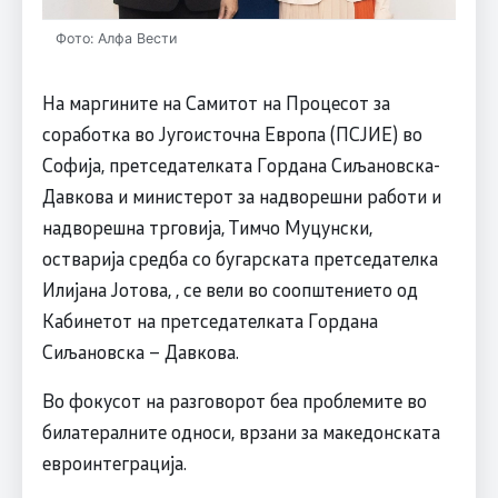
Фото: Алфа Вести
На маргините на Самитот на Процесот за
соработка во Југоисточна Европа (ПСЈИЕ) во
Софија, претседателката Гордана Сиљановска-
Давкова и министерот за надворешни работи и
надворешна трговија, Тимчо Муцунски,
остварија средба со бугарската претседателка
Илијана Јотова, , се вели во соопштението од
Кабинетот на претседателката Гордана
Сиљановска – Давкова.
Во фокусот на разговорот беа проблемите во
билатералните односи, врзани за македонската
евроинтеграција.