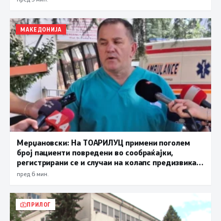
МАКЕДОНИЈА
Мерџановски: На ТОАРИЛУЦ примени поголем
број пациенти повредени во сообраќајки,
регистрирани се и случаи на колапс предизвикан
од високите температури
пред 6 мин.
ПРИЛОГ