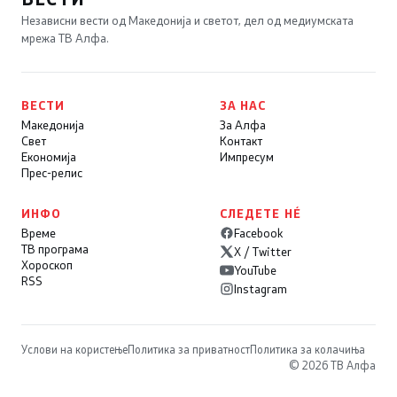
Независни вести од Македонија и светот, дел од медиумската
мрежа ТВ Алфа.
ВЕСТИ
ЗА НАС
Македонија
За Алфа
Свет
Контакт
Економија
Импресум
Прес-релис
ИНФО
СЛЕДЕТЕ НÉ
Време
Facebook
ТВ програма
X / Twitter
Хороскоп
YouTube
RSS
Instagram
Услови на користење
Политика за приватност
Политика за колачиња
© 2026 ТВ Алфа