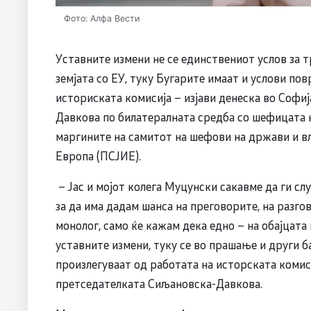
Фото: Алфа Вести
Уставните измени не се единствениот услов за т
земјата со ЕУ, туку Бугарите имаат и услови по
историската комисија – изјави денеска во Софи
Давкова по билатералната средба со шефицата н
маргините на самитот на шефови на држави и вл
Европа (ПСЈИЕ).
– Јас и мојот колега Муцунски сакавме да ги слу
за да има дадам шанса на преговорите, на разгов
монолог, само ќе кажам дека едно – на обајцата 
уставните измени, туку се во прашање и други 
произлегуваат од работата на исторската комиси
претседателката Сиљановска-Давкова.