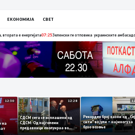
ЕКОНОМИЈА
СВЕТ
та е енергијата
07:25
Зеленски ги отповика украинските амбасадори во А
12:30
12:28
Рекорден број казни од
СДСМ сега се исплашени од
сити“ во јули – најмногу
СДСМ: Од најголеми
ците на
брзо возење
предавници еволуираа во
тираат
најголеми патриоти