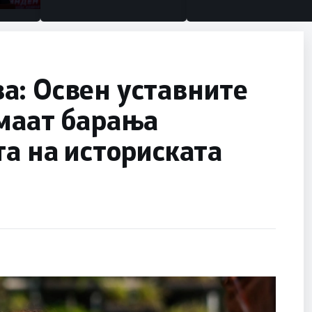
а: Освен уставните
имаат барања
та на историската