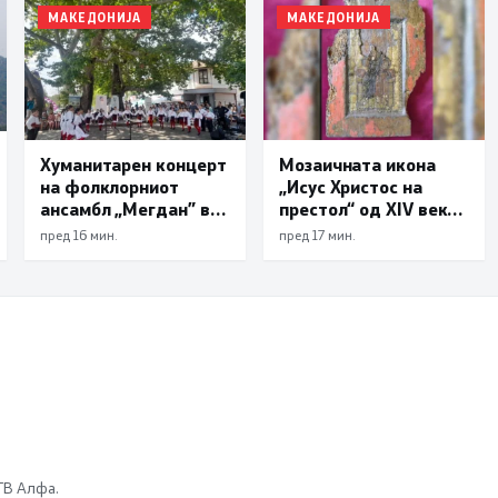
МАКЕДОНИЈА
МАКЕДОНИЈА
Хуманитарен концерт
Мозаичната икона
на фолклорниот
„Исус Христос на
ансамбл „Мегдан” во
престол“ од XIV век
Стар Дојран
ќе биде претставена
пред 16 мин.
пред 17 мин.
во Галеријата на
икони во Охрид
 ТВ Алфа.