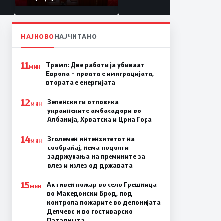
НАЈНОВО
НАЈЧИТАНО
11
Трамп: Две работи ја убиваат
МИН
Европа – првата е имиграцијата,
втората е енергијата
12
Зеленски ги отповика
МИН
украинските амбасадори во
Албанија, Хрватска и Црна Гора
14
Зголемен интензитетот на
МИН
сообраќај, нема подолги
задржувања на премините за
влез и излез од државата
15
Активен пожар во село Грешница
МИН
во Македонски Брод, под
контрола пожарите во депонијата
Делчево и во гостиварско
Паталишта