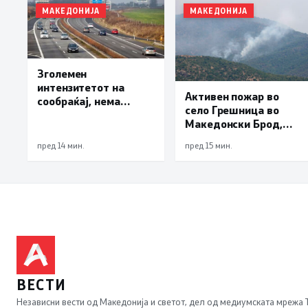
МАКЕДОНИЈА
МАКЕДОНИЈА
Зголемен
интензитетот на
Активен пожар во
сообраќај, нема
село Грешница во
подолги задржувања
Македонски Брод,
на премините за влез
под контрола
и излез од државата
пред 14 мин.
пред 15 мин.
пожарите во
депонијата Делчево и
во гостиварско
Паталишта
ВЕСТИ
Независни вести од Македонија и светот, дел од медиумската мрежа