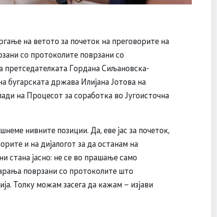
ргање на ветото за почеток на преговорите на
врзани со протоколите поврзани со
ја претседателката Гордана Сиљановска-
а бугарската држава Илијана Јотова на
ади на Процесот за соработка во Југоисточна
шнеме нивните позиции. Да, еве јас за почеток,
орите и на дијалогот за да останам на
ни стана јасно: не се во прашање само
барања поврзани со протоколите што
ја. Толку можам засега да кажам – изјави