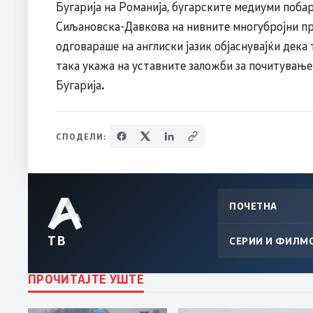
Бугарија на Романија, бугарските медиуми побар
Сиљановска-Давкова на нивните многубројни п
одговараше на англиски јазик објаснувајќи дека т
така укажа на уставните заложби за почитување 
Бугарија
.
СПОДЕЛИ:
ПОЧЕТНА
ТВ
СЕРИИ И ФИЛМ
ПРОЧИТАЈТЕ УШТЕ