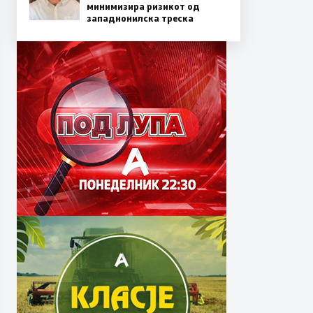
минимизира ризикот од
западнонилска треска