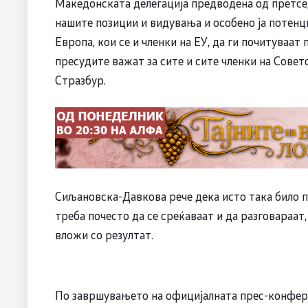
Македонската делегација предводена од претсед
нашите позиции и видувања и особено ја потенц
Европа, кои се и членки на ЕУ, да ги почитуваат
пресудите важат за сите и сите членки на Совет
Стразбур.
Сиљановска-Давкова рече дека исто така било п
треба почесто да се среќаваат и да разговараат,
вложи со резултат.
По завршувањето на официјалната прес-конфер