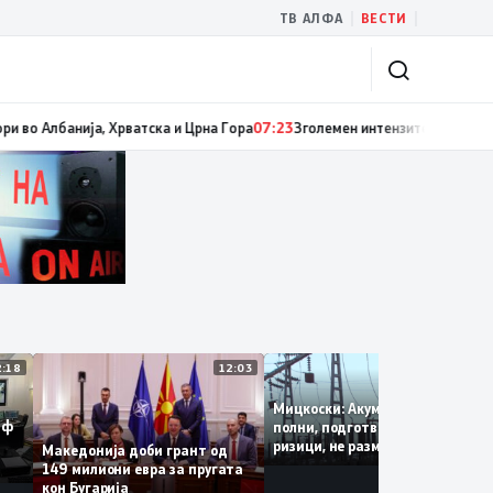
|
|
ТВ АЛФА
ВЕСТИ
лбанија, Хрватска и Црна Гора
07:23
Зголемен интензитетот на сообраќај
12:18
12:03
11
Мицкоски: Акумулациите се
 „Сејф
полни, подготвени сме за с
 за
ризици, не размислување за
Македонија доби грант од
поскапување на струјата
149 милиони евра за пругата
кон Бугарија