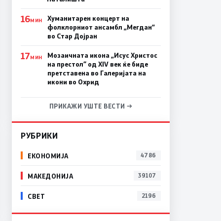
16
Хуманитарен концерт на
МИН
фолклорниот ансамбл „Мегдан”
во Стар Дојран
17
Мозаичната икона „Исус Христос
МИН
на престол“ од XIV век ќе биде
претставена во Галеријата на
икони во Охрид
ПРИКАЖИ УШТЕ ВЕСТИ →
РУБРИКИ
ЕКОНОМИЈА
4786
МАКЕДОНИЈА
39107
СВЕТ
2196