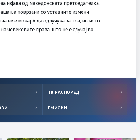
аа изјава од македонската претседателка.
рашања поврзани со уставните измени
аа не е монарх да одлучува за тоа, но исто
на човековите права, што не е случај во
→
ТВ РАСПОРЕД
→
ОВИ
→
ЕМИСИИ
→