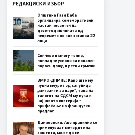
РЕДАКЦИСКИ ИЗБОР
Општина Гази Баба
организира комеморативен
настан посветен на
десетгодишнината од
невремето во кое загинаа 22
лица
Сончево и многу топло,
попладне услови за локален
пороен дожд и ретки грмежи
ВМРО-ДПМНЕ: Како што му
пукна меурот од сапуница
„мигранти за пари“, така на
талогот на СДСМ му пука и
најновата хистерија –
прифаќање на француски
предлог
Даниловски: Ако правилно се
применуваат методите на
заштита, може да се