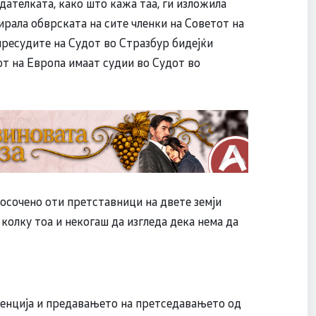
ателката, како што кажа таа, ги изложила
ирала обврската на сите членки на Советот на
 пресудите на Судот во Стразбур бидејќи
от на Европа имаат судии во Судот во
осочено оти претставници на двете земји
 колку тоа и некогаш да изгледа дека нема да
енција и предавањето на претседавањето од