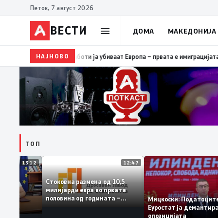
Петок, 7 август 2026
ВЕСТИ
ДОМА
МАКЕДОНИЈА
7:27
Трамп: Две работи ја убиваат Европа – првата е имиграцијата, втора
НАЈНОВО
ТОП
13:12
12:47
Стоковна размена од 10,5
државната
милијарди евра во првата
 добар со
половина од годината –
Мицкоски: Подато
Македонија го зголемува
Еуростат ја деман
извозот
опозицијата