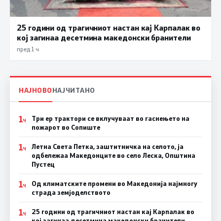
25 години од трагичниот настан кај Карпалак во
кој загинаа десетмина македонски бранители
пред 1 ч.
НАЈНОВО
НАЈЧИТАНО
1
Три ер трактори се вклучуваат во гаснењето на
Ч
пожарот во Сопиште
1
Летна Света Петка, заштитничка на селото, ја
Ч
одбележаа Македонците во село Леска, Општина
Пустец
1
Од климатските промени во Македонија најмногу
Ч
страда земјоделството
1
25 години од трагичниот настан кај Карпалак во
Ч
кој загинаа десетмина македонски бранители