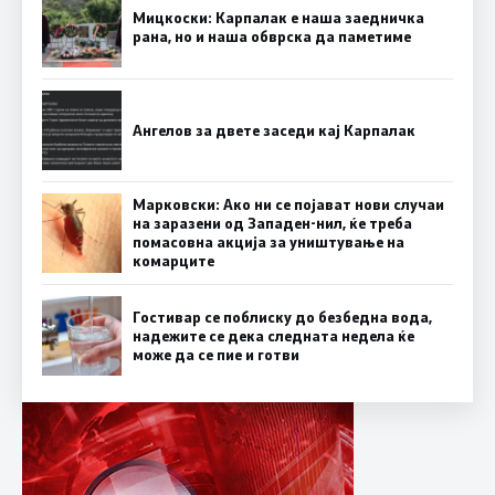
Мицкоски: Карпалак е наша заедничка
рана, но и наша обврска да паметиме
Ангелов за двете заседи кај Карпалак
Марковски: Ако ни се појават нови случаи
на заразени од Западен-нил, ќе треба
помасовна акција за уништување на
комарците
Гостивар се поблиску до безбедна вода,
надежите се дека следната недела ќе
може да се пие и готви