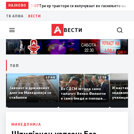
НАЈНОВО
13:07
Три ер трактори се вклучуваат во гаснењето на пожаро
|
ТВ АЛФА
ВЕСТИ
ВЕСТИ
ТОП
12:47
12:46
12:38
Јавниот и државниот
И настав
Во СДСМ остана само
 ги
долг на Македонија се
задоволн
талогот: Венко Филипче
стабилни
ученицит
е само бледа и полоша
од држа
копија дури и од Зоран
Заев
МАКЕДОНИЈА
Штипјанец уапсен: Без