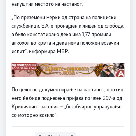
напуштил местото на настанот.
„По преземени мерки од страна на полициски
службеници, Е.А. е пронајден и лишен од слобода,
а било констатирано дека има 1,77 промили
алкохол во крвта и дека нема положен возачки
испит“, информира МВР.
По целосно документирање на настанот, против
него ќе биде поднесена пријава по член 297-а од
Кривичниот законик – „безобѕирно управување
со моторно возило“.