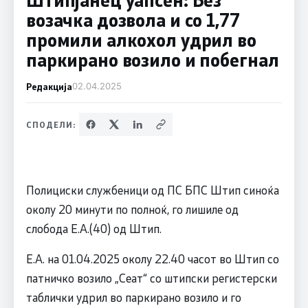
возачка дозвола и со 1,77
промили алкохол удрил во
паркирано возило и побегнал
Редакција
02.04.2025
СПОДЕЛИ:
Полициски службеници од ПС БПС Штип синоќа
околу 20 минути по полноќ, го лишиле од
слобода Е.А.(40) од Штип.
Е.А. на 01.04.2025 околу 22.40 часот во Штип со
патничко возило „Сеат“ со штипски регистерски
таблички удрил во паркирано возило и го