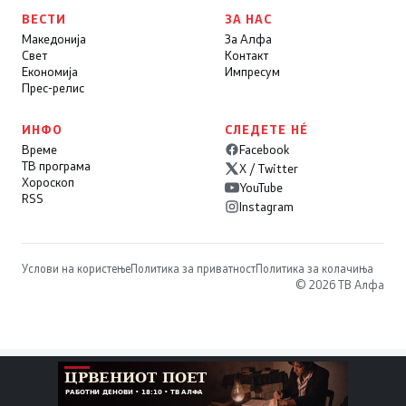
ВЕСТИ
ЗА НАС
Македонија
За Алфа
Свет
Контакт
Економија
Импресум
Прес-релис
ИНФО
СЛЕДЕТЕ НÉ
Време
Facebook
ТВ програма
X / Twitter
Хороскоп
YouTube
RSS
Instagram
Услови на користење
Политика за приватност
Политика за колачиња
© 2026 ТВ Алфа