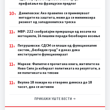
прифаќање на француски предлог
10
Даниловски: Ако правилно се применуваат
Ч
методите на заштита, може да се минимизира
ризикот од западнонилска треска
11
МВР: 222 сообраќајни прекршоци од возачи на
Ч
мотоцикли, 14 лишени поради безобѕирно возење
11
Петрушевски: СДСМ се плаши од функционален
Ч
систем, „Безбеден град“ е доказ дека
институциите функционираат
11
Марков: Филипче е прочитана книга, жителите на
Ч
Ново Село ја избираат политиката на резултати, а
не политиката на тензии
11
Вкупно 18 пожари на отворено денеска до 18
Ч
часот, два се активни
ПРИКАЖИ УШТЕ ВЕСТИ →