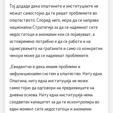
Тој додаде дека општините и институциите не
можат самостојно да ги решат проблемите во
општеството. Според него, мора да се направи
национална Стратегија за да се надминат сите
недостатоци и аномалии кои се појавуваат, а
истовремено потребно е да се работи и на
однесувањето на граѓаните и само со конкретни
чекори може да се надминат проблемите.
„Евидентно е дека имаме проблеми и
нефункционален систем и општество. Ниту една
Општина, ниту една институција не може
самостојно да одговори на предизвиците на
дневна основа. Ниту една институција нема
соодветен капацитет за да ги исконтролира во
еден момент сите недостатоци и аномалии