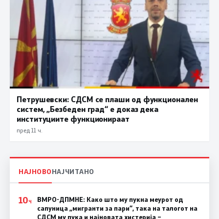
Петрушевски: СДСМ се плаши од функционален
систем, „Безбеден град“ е доказ дека
институциите функционираат
пред 11 ч.
НАЈНОВО
НАЈЧИТАНО
10
ВМРО-ДПМНЕ: Како што му пукна меурот од
Ч
сапуница „мигранти за пари“, така на талогот на
СДСМ му пука и најновата хистерија –