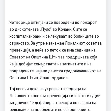
Четворица штипјани се повредени во пожарот
во дискотеката „Пулс“ во Кочани. Сите се
хоспитализирани и се лекуваат во болниците во
странство. За утре е закажан Локалниот совет за
превенција, а веќе во петок ќе има седница на
Советот на Општина Штип за поддршката која
ќе ја добијат семејствата на загинатите и на
повредените, најави денеска градоначалникот на
Општина Штип, Иван Јорданов.
Тој посочи дека на утрешната седница на
Локалниот совет за превенција сите институции
заеднички ќе дефинираат чекори во насока на
решавање на проблемите во секојдневието.