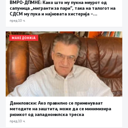
ВМРО-ДПМНЕ: Како што му пукна меурот од
сапуница „мигранти за пари“, така на талогот на
СДСМ му пука и најновата хистерија –
прифаќање на француски предлог
пред 10 ч.
МАКЕДОНИЈА
Даниловски: Ако правилно се применуваат
методите на заштита, може да се минимизира
ризикот од западнонилска треска
пред 10 ч.