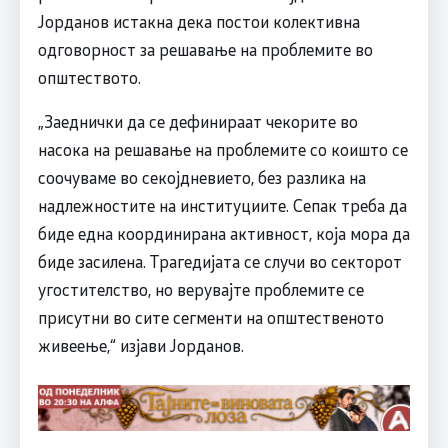
Јорданов истакна дека постои колективна
одговорност за решавање на проблемите во
општеството.
„Заеднички да се дефинираат чекорите во
насока на решавање на проблемите со коишто се
соочуваме во секојдневието, без разлика на
надлежностите на институциите. Сепак треба да
биде една координирана активност, која мора да
биде засилена. Трагедијата се случи во секторот
угостителство, но верувајте проблемите се
присутни во сите сегменти на општественото
живеење,“ изјави Јорданов.