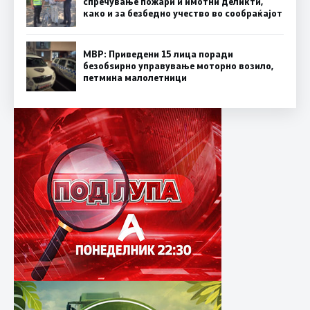
спречување пожари и имотни деликти,
како и за безбедно учество во сообраќајот
МВР: Приведени 15 лица поради
безобѕирно управување моторно возило,
петмина малолетници