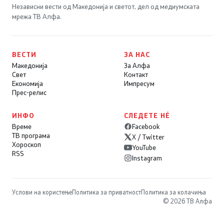
Независни вести од Македонија и светот, дел од медиумската
мрежа ТВ Алфа.
ВЕСТИ
ЗА НАС
Македонија
За Алфа
Свет
Контакт
Економија
Импресум
Прес-релис
ИНФО
СЛЕДЕТЕ НÉ
Време
Facebook
ТВ програма
X / Twitter
Хороскоп
YouTube
RSS
Instagram
Услови на користење
Политика за приватност
Политика за колачиња
© 2026 ТВ Алфа