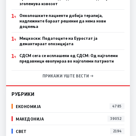
зголемува извозот
1
Онколошките пациенти добија терапија,
Ч
надлежните бараат решение да нема нови
доцнења
1
Мицкоски: Податоците на Еуростат ја
Ч
демантираат опозицијата
1
СДСМ сега се исплашени од СДСМ: Од најголеми
Ч
предавници еволуираа во најголеми патриоти
ПРИКАЖИ УШТЕ ВЕСТИ →
РУБРИКИ
ЕКОНОМИЈА
4785
МАКЕДОНИЈА
39052
СВЕТ
2194