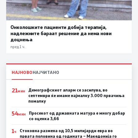
Онколошките пациенти добија терапија,
надлежните бараат решение да нема нови
доцнења
пред 1 ч.
НАЈНОВО
НАЈЧИТАНО
21
Демографскиот аларм се засилува, во
МИН
септември ќе имаме најмалку 3.000 првачиња
помалку
54
Просекот од државната матура е многу добар
МИН
со оценка 3,66
1
Стоковна размена од 10,5 милијарди евра во
Ч
првата половина од годината – Македонија го