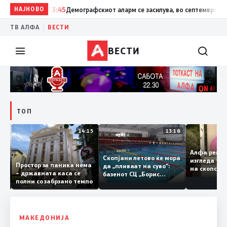
НАЈНОВО
13:45
Демографскиот аларм се засилува, во септември ќе има
|
ТВ АЛФА
ВЕСТИ
ВЕСТИ
ТОП
09:08
14:15
13:16
Алфа ре
аме
Скопјани летово ќе мора
изгледа 
Простор за паника нема
да „пливаат на суво“:
на скопс
– државната каса се
базенот СЦ „Борис
полни со забрзано темпо
дор
Трајковски“ е затворен
ува
по штетите од
канот
невремето
МАКЕДОНИЈА