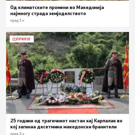
Од климатските промени во Македонија
најмногу страда земјоделството
пред 3 ч.
ПРИЛОГ
25 години од трагичниот настан кај Карпалак во
кој загинаа десетмина македонски бранители
пред 3 ч.