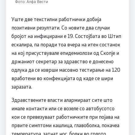
Фото: Алфа Вести
Уште две текстилни работнички добија
позитивни резултати. Со новите два случаи
бројот на инфицирани е 19. Состојбата во Штип
ескалира, па поради тоа вчера на итен состанок
на кој присуствувале епидемиолози од Скопје и
држаниот секретар за здравство е донесено
одлука да се изврши масовно тестирање на 120
вработени во конфекцијата од каде се шири
заразата.
Здравствените власти алармираат сите што
имале контакти или се возеле со автобусотсо
кои се превезуваат работничките при појава на
првите симптоми кашлица, главоболка, покачеа
температура, затнат нос, болки во грлото,