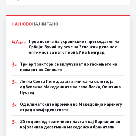
НАЈНОВО
НАЈЧИТАНО
47
Прва посета на украинскиот претседател на
МИН
Србија: Вучиќ му рече на Зеленски дека не е
оптимист за патот кон ЕУ на Белград
3
Три ер трактори се вклучуваат во гаснењето на
Ч
пожарот во Сопиште
3
Летна Света Петка, заштитничка на селото, ја
Ч
одбележаа Македонците во село Леска, Општина
Пустец
3
Од климатските промени во Македонија најмногу
Ч
страда земјоделството
3
25 години од трагичниот настан кај Карпалак во
Ч
кој загинаа десетмина македонски бранители