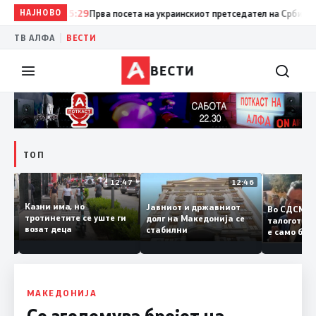
НАЈНОВО
15:29
Прва посета на украинскиот претседател на Србија: Вучиќ
|
ТВ АЛФА
ВЕСТИ
ВЕСТИ
ТОП
12:50
12:47
12:46
Казни има, но
Јавниот и државниот
Во СДСМ
дии и
тротинетите се уште ги
долг на Македонија се
талогот
возат деца
стабилни
е само 
ието
копија 
Заев
МАКЕДОНИЈА
Се зголемува бројот на