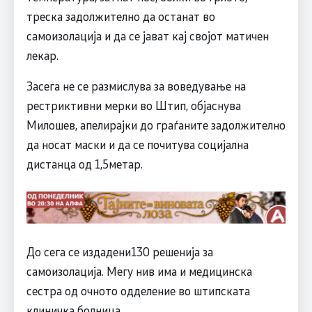
треска задолжително да останат во
самоизолација и да се јават кај својот матичен
лекар.
Засега не се размислува за воведување на
рестриктивни мерки во Штип, објаснува
Милошев, апелирајки до граѓаните задолжително
да носат маски и да се почитува социјална
дистанца од 1,5метар.
До сега се издадени130 решенија за
самоизолација. Мегу нив има и медицинска
сестра од очното одделение во штипската
клиничка болница.