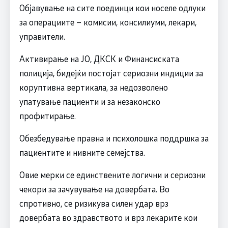
Објавување на сите поединци кои носеле одлуки
за операциите – комисии, консилиуми, лекари,
управители.
Активирање на ЈО, ДКСК и Финансиската
полиција, бидејќи постојат сериозни индиции за
коруптивна вертикала, за недозволено
упатување пациенти и за незаконско
профитирање.
Обезбедување правна и психолошка поддршка за
пациентите и нивните семејства.
Овие мерки се единствените логични и сериозни
чекори за зачувување на довербата. Во
спротивно, се ризикува силен удар врз
довербата во здравството и врз лекарите кои