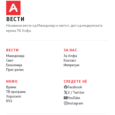
ВЕСТИ
Независни вести од Македонија и светот, дел од медиумската
мрежа ТВ Алфа.
ВЕСТИ
ЗА НАС
Македонија
За Алфа
Свет
Контакт
Економија
Импресум
Прес-релис
ИНФО
СЛЕДЕТЕ НÉ
Време
Facebook
ТВ програма
X / Twitter
Хороскоп
YouTube
RSS
Instagram