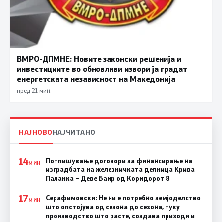
ВМРО-ДПМНЕ: Новите законски решенија и
инвестициите во обновливи извори ја градат
енергетската независност на Македонија
пред 21 мин.
НАЈНОВО
НАЈЧИТАНО
14
Потпишување договори за финансирање на
МИН
изградбата на железничката делница Крива
Паланка – Деве Баир од Коридорот 8
17
Серафимовски: Не ни е потребно земјоделство
МИН
што опстојува од сезона до сезона, туку
производство што расте, создава приходи и