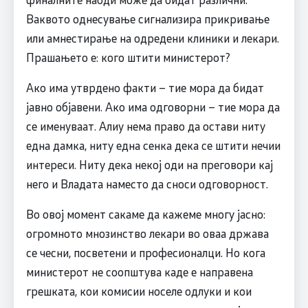
Ваквото однесување сигнализира прикривање
или амнестирање на одредени клиники и лекари.
Прашањето е: кого штити министерот?
Ако има утврдено факти – тие мора да бидат
јавно објавени. Ако има одговорни – тие мора да
се именуваат. Алиу нема право да остави ниту
една дамка, ниту една сенка дека се штити нечии
интереси. Ниту дека некој оди на преговори кај
него и Владата наместо да сноси одговорност.
Во овој момент сакаме да кажеме многу јасно:
огромното мнозинство лекари во оваа држава
се чесни, посветени и професионалци. Но кога
министерот не соопштува каде е направена
грешката, кои комисии носеле одлуки и кои