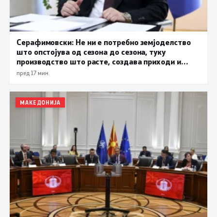
Серафимовски: Не ни е потребно земјоделство
што опстојува од сезона до сезона, туку
производство што расте, создава приходи и
обезбедува храна за државата
пред 17 мин.
МАКЕДОНИЈА