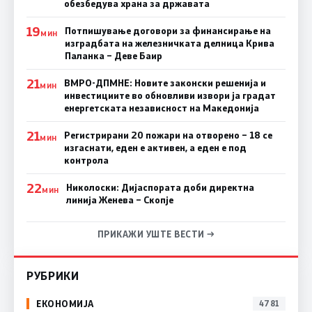
обезбедува храна за државата
19
Потпишување договори за финансирање на
МИН
изградбата на железничката делница Крива
Паланка – Деве Баир
21
ВМРО-ДПМНЕ: Новите законски решенија и
МИН
инвестициите во обновливи извори ја градат
енергетската независност на Македонија
21
Регистрирани 20 пожари на отворено – 18 се
МИН
изгаснати, еден е активен, а еден е под
контрола
22
Николоски: Дијаспората доби директна
МИН
линија Женева – Скопје
ПРИКАЖИ УШТЕ ВЕСТИ →
РУБРИКИ
ЕКОНОМИЈА
4781