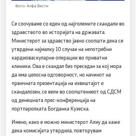
Фото: Алфа Вести
Се соочуваме со еден од најголемите скандали во
здравството во историјата на државата.
Министерот за здравство јавно соопшти дека се
утврдени најмалку 10 случаи на непотребни
кардиоваскуларни операции во приватни
клиники. Ова е скандал без преседан за кој мора
да има целосна одговорност, но начинот на
првичната презентација на извештајот е
скандалозен, се вели во соопштениеот од СДСМ
од денешната прес-конференција на
портпаролката Богданка Кузеска.
Имено, како е можно министерот Алиу да каже
дека комисијата утврдила, повторувам