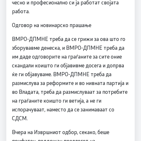
чесно и професионално си ја работат својата
работа.
Одговор на новинарско прашање
ВМРО-ДПМНЕ треба да се грижи за ова што го
зборувавме денеска, и ВМРО-ДПМНЕ треба да
им даде одговорите на граѓаните за сите оние
скандали коишто ги објавивме досега и допрва
ќе ги објавуваме. ВМРО-ДПМНЕ треба да
размислува за реформите и во нивната партија и
во Владата, треба да размислуваат за потребите
на граѓаните коишто ги ветија, а не ги
испорачуваат, наместо да се занимаваат со
СДСМ.
Вчера на Извршниот одбор, секако, беше
прифатен, поддржан предлогот на