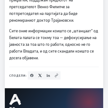
претседателот Венко Филипче за
потпретседател на партијата да биде
реномираниот доктор Трајановски.
Сите оние информации коишто се „штанцаат“ од
Белата палата се токму тоа — дефокусирање на
јавноста за тоа што го работи, односно не го
работи Владата, и од сите скандали коишто се
досега објавени.
СПОДЕЛИ: