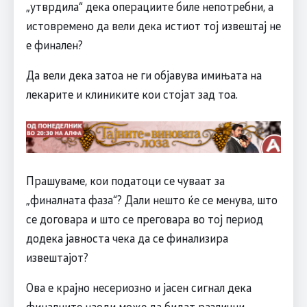
„утврдила“ дека операциите биле непотребни, а
истовремено да вели дека истиот тој извештај не
е финален?
Да вели дека затоа не ги објавува имињата на
лекарите и клиниките кои стојат зад тоа.
Прашуваме, кои податоци се чуваат за
„финалната фаза“? Дали нешто ќе се менува, што
се договара и што се преговара во тој период
додека јавноста чека да се финализира
извештајот?
Ова е крајно несериозно и јасен сигнал дека
финалните наоди може да бидат различни.