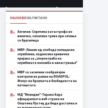
состојба
НАЈНОВО
НАЈЧИТАНО
8
Ангелов: Спречена катастрофа во
Ч
виничко, запалена трева при сечење
со брусилица
8
МВР: Лишен од слобода полициски
Ч
службеник, поднесена кривична
пријава за „злоупотреба на
службената положба и овластување”
8
МВР со засилени сообраќајни
Ч
контроли во рамки на ROADPOL:
Фокус на брзината и безбедноста на
патиштата
8
МД “Илинден“-Тирана бара
Ч
официјалната веб-страна на
Општина Пустец да биде достапна и
на македонски јазик