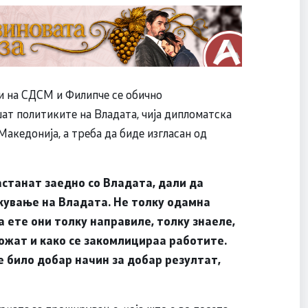
и на СДСМ и Филипче се обично
шат политиките на Владата, чија дипломатска
Македонија, а треба да биде изгласан од
астанат заедно со Владата, дали да
кување на Владата. Не толку одамна
 ете они толку направиле, толку знаеле,
ожат и како се закомлицираа работите.
било добар начин за добар резултат,