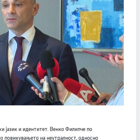
и јазик и идентитет. Венко Филипче по
со повикувањето на неутралност, односно