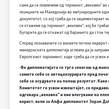
сами да се повлечеме од терминот „вековен“ во 
позициите на Македонија во меѓународните одн
докумтетот, со кој треба да се зацементираат м
се отажеме од терминот „вековен“, кој би треба
Бугарите да се откажат од барањето да стои те
Според познавачите со ваквите потези лидерот н
македонската дипломатија успеала да ја направ
Европскиот парламент, каде треба да се усвои и
-Во дипломатијата се трга секогаш од мак
самите себе се автоцензурирате пред поче
себе се осудувате на полош резултат. Како
Комитетот го усвои извештајот, со придавк
одговара „вековна“ и ние влегуваме на пле
корист, вели за Алфа дипломатот Зоран Да