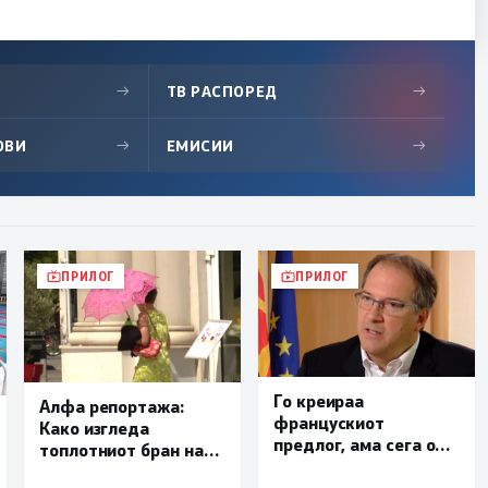
→
ТВ РАСПОРЕД
→
ОВИ
→
ЕМИСИИ
→
ПРИЛОГ
ПРИЛОГ
Го креираа
Алфа репортажа:
францускиот
Како изгледа
предлог, ама сега од
топлотниот бран на
СДСМ обвинуваат
скопските улици?
дека Владата тајно