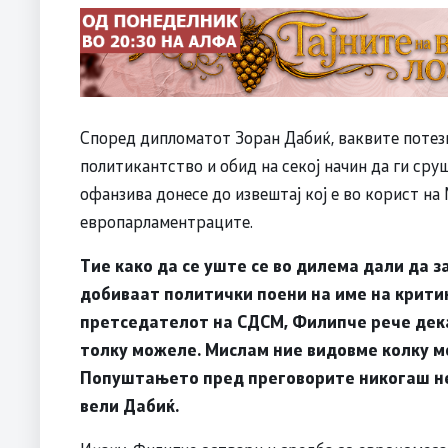
Според дипломатот Зоран Дабиќ, ваквите потез
политикантство и обид на секој начин да ги сру
офанзива донесе до извештај кој е во корист на 
европарламентраците.
Tие како да се уште се во дилема дали да з
добиваат политички поени на име на крити
претседателот на СДСМ, Филипче рече дека
толку можеле. Мислам ние видовме колку м
Попуштањето пред преговорите никогаш не 
вели Дабиќ.