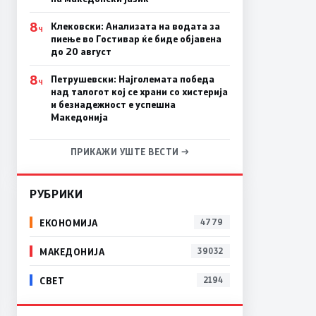
8
Клековски: Анализата на водата за
Ч
пиење во Гостивар ќе биде објавена
до 20 август
8
Петрушевски: Најголемата победа
Ч
над талогот кој се храни со хистерија
и безнадежност е успешна
Македонија
ПРИКАЖИ УШТЕ ВЕСТИ →
РУБРИКИ
ЕКОНОМИЈА
4779
МАКЕДОНИЈА
39032
СВЕТ
2194