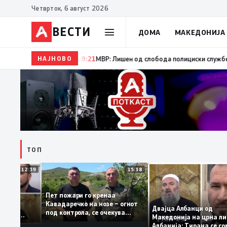
Четврток, 6 август 2026
ВЕСТИ
ДОМА
МАКЕДОНИЈА
НАЈНОВО
19:22
Ангелов: Спречена катастрофа во виничко, запа
ТОП
12:39
15:38
Пет пожари го кренаа
Рама: За
Кавадаречко на нозе – огнот
тформа му
Двајца Албанци од
под контрола, се очекува
анците од
Македонија на црн
целосно гаснење
га кога му гори
Албанија: Тирана 