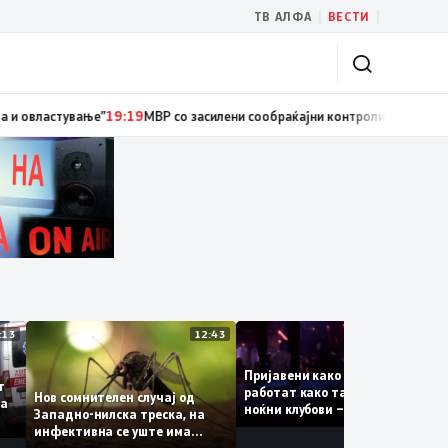
|
|
ТВ АЛФА
ВЕСТИ
ки службеник, поднесена кривична пријава за „злоупотреба на службен
13:13
12:43
12
Пријавени како туристки, а
уваат
работат како танчерки во
Нов сомнителен случај од
ите за
ноќни клубови – полицијата
Западно-нилска треска, на
откри сомнителна шема за
инфективна се уште има
можна трговија со луѓе
пациенти во критична