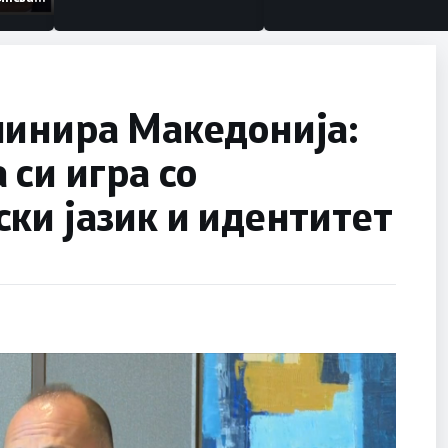
анизации
минира Македонија:
 си игра со
ки јазик и идентитет