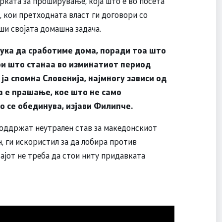
рката за проширување, која што е во посета
, кои претходната власт ги договори со
ши својата домашна задача.
тука да сработиме дома, поради тоа што
 кои што станаа во изминатиот период
 ја спомна Словенија, најмногу зависи од
а е прашање, кое што не само
 се обединува, изјави Филипче.
поддржат неутрален став за македонскиот
н, ги искористил за да лобира против
ајот не треба да стои ниту придавката