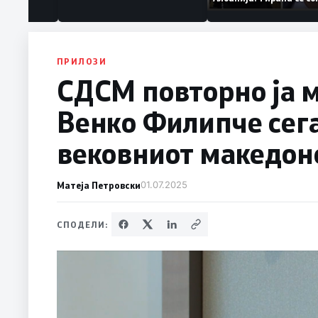
уваат „персона
дека работеле за
терористички орг
ПРИЛОЗИ
СДСМ повторно ја 
Венко Филипче сега
вековниот македонс
Матеја Петровски
01.07.2025
СПОДЕЛИ: