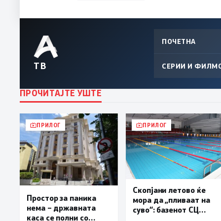
ПОЧЕТНА
ТВ
СЕРИИ И ФИЛМ
ПРОЧИТАЈТЕ УШТЕ
ПРИЛОГ
ПРИЛОГ
Скопјани летово ќе
Простор за паника
мора да „пливаат на
нема – државната
суво“: базенот СЦ
каса се полни со
„Борис Трајковски“ е