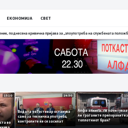
ЕКОНОМИЈА
СВЕТ
лена трева при сечење со брусилица
19:21
МВР: Лишен од слобода полицис
15:10
14:50
Алфа анкета: ги почит
Водата во Гостивар останува
ли граѓаните препорак
само за техничка употреба,
топлотниот бран?
контролите ќе се засилат
а листа во
се сомнева