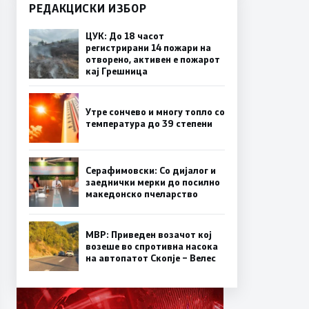
РЕДАКЦИСКИ ИЗБОР
ЦУК: До 18 часот
регистрирани 14 пожари на
отворено, активен е пожарот
кај Грешница
Утре сончево и многу топло со
температура до 39 степени
Серафимовски: Со дијалог и
заеднички мерки до посилно
македонско пчеларство
МВР: Приведен возачот кој
возеше во спротивна насока
на автопатот Скопје – Велес