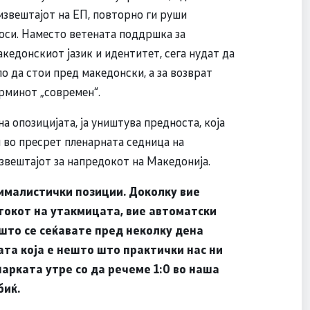
извештајот на ЕП, повторно ги руши
оси. Наместо ветената поддршка за
акедонскиот јазик и идентитет, сега нудат да
ло да стои пред македонски, а за возврат
рминот „современ“.
а опозицијата, ја уништува предноста, која
и во пресрет пленарната седница на
звештајот за напредокот на Македонија.
сималистички позиции. Доколку вие
токот на утакмицата, вие автоматски
 што се сеќавате пред неколку дена
ата која е нешто што практички нас ни
нарката утре со да речеме 1:0 во наша
биќ.