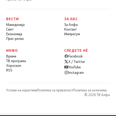
ВЕСТИ
ЗА НАС
Македонија
За Алфа
Свет
Контакт
Економија
Импресум
Прес-релис
ИНФО
СЛЕДЕТЕ НÉ
Време
Facebook
ТВ програма
X / Twitter
Хороскоп
YouTube
RSS
Instagram
Услови на користење
Политика за приватност
Политика за колачиња
© 2026 ТВ Алфа