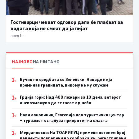
Гостиварци чекаат одговор дали ќе плаќаат за
водата која не смеат да ја пијат
пред 1 ч.
НАЈНОВО
НАЈЧИТАНО
1
Вучиќ по средбата со Зеленски: Никаде не ја
Ч
преминав границата, никому не му служам
1
Грција гори: Над 400 пожари за 10 дена, ветерот
Ч
оневозможува да се гасат од небо
1
Нови авиолинии, Гевгелија нов туристички центар
Ч
– туризмот останува приоритет на власта
1
Мерџановски: На ТОАРИЛУЦ примени поголем број
Ч
пациенти повредени во сообраќајки, регистрирани