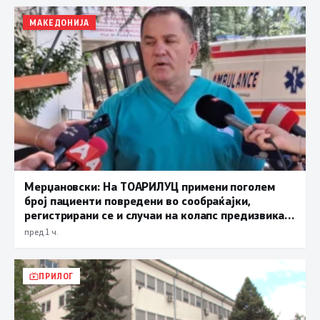
МАКЕДОНИЈА
Мерџановски: На ТОАРИЛУЦ примени поголем
број пациенти повредени во сообраќајки,
регистрирани се и случаи на колапс предизвикан
од високите температури
пред 1 ч.
ПРИЛОГ