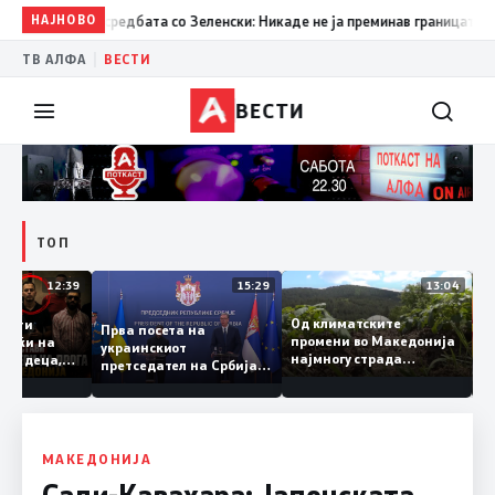
59
Вучиќ по средбата со Зеленски: Никаде не ја преминав границата, нико
НАЈНОВО
|
ТВ АЛФА
ВЕСТИ
ВЕСТИ
ТОП
12:39
15:29
13:04
Од климатските
о штити
Прва посета на
промени во Македонија
 Играјќи на
украинскиот
најмногу страда
ека се деца,
претседател на Србија:
земјоделството
ѓе со кривични
Вучиќ му рече на
Зеленски дека не е
оптимист за патот кон
ЕУ на Белград
МАКЕДОНИЈА
Сали-Кавахара: Јапонската