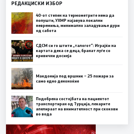
РЕДАКЦИСКИ ИЗБОР
40-от степен на термометрите нема да
попушти, УХМР најавува локални
невремиња, минимално заладување дури
од сабота
СДСМ си го штити „талогот“: Играјќи на
картата дека се деца, бранат луѓе со
кривични досиеја
Макдонија под вршник – 25 пожари за
само едно деноноќие
Подобрена состојбата на пациентот
транспортиран од Турција, лекарите
апелираат на внимателност при скокови
во вода