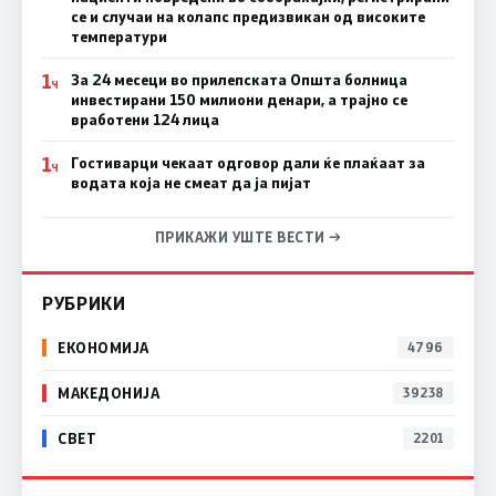
се и случаи на колапс предизвикан од високите
температури
1
За 24 месеци во прилепската Општа болница
Ч
инвестирани 150 милиони денари, а трајно се
вработени 124 лица
1
Гостиварци чекаат одговор дали ќе плаќаат за
Ч
водата која не смеат да ја пијат
ПРИКАЖИ УШТЕ ВЕСТИ →
РУБРИКИ
ЕКОНОМИЈА
4796
МАКЕДОНИЈА
39238
СВЕТ
2201