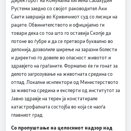
Рустеми заедно со својот раководител Аки
Саити завршија во Кривичниот суд со лисици на
рацете. Обвинителството и официјално ги
товари дека со тоа што го оставија Скопје да
потоне во ѓубре и да се претвори буквално во
депонија, дозволиле ширење на заразни болести
и директно го довеле во опасност животот и
здравјето на граѓаните. Формално ќе ги гонат за
делото загрозување на животната средина со
отпад. Локални иснпектори од Министерството
за животна средина и експерти од институтот за
Јавно здравје на терен ја констатирале
катастрофалната состојба во која се наоѓа
главниот град.
Со пропуштање на целосниот надзор над