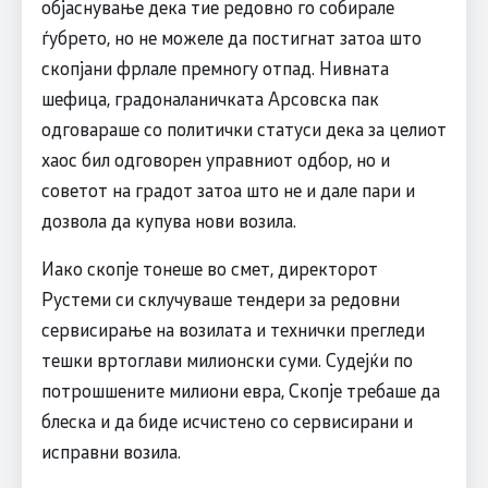
објаснување дека тие редовно го собирале
ѓубрето, но не можеле да постигнат затоа што
скопјани фрлале премногу отпад. Нивната
шефица, градоналаничката Арсовска пак
одговараше со политички статуси дека за целиот
хаос бил одговорен управниот одбор, но и
советот на градот затоа што не и дале пари и
дозвола да купува нови возила.
Иако скопје тонеше во смет, директорот
Рустеми си склучуваше тендери за редовни
сервисирање на возилата и технички прегледи
тешки вртоглави милионски суми. Судејќи по
потрошшените милиони евра, Скопје требаше да
блеска и да биде исчистено со сервисирани и
исправни возила.