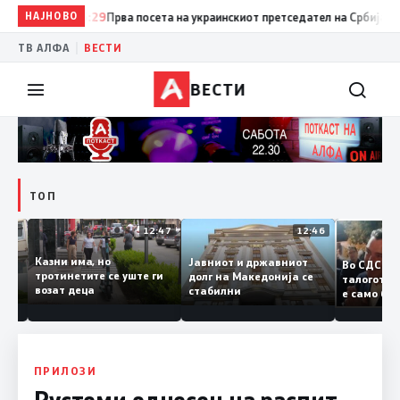
НАЈНОВО
15:29
Прва посета на украинскиот претседател на Србија: Вучиќ 
|
ТВ АЛФА
ВЕСТИ
ВЕСТИ
ТОП
12:50
12:47
12:46
Казни има, но
Јавниот и државниот
Во СДС
удии и
тротинетите се уште ги
долг на Македонија се
талого
возат деца
стабилни
е само
нието
копија
Заев
ПРИЛОЗИ
Рустеми однесен на распит