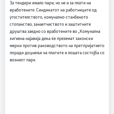
За тендери имало пари, но не и за плати на
вработените. Синдикатот на работниците од
угостителството, комунално-станбеното
стопанство, занаетчиството и заштитните
друштва заедно со вработените во „Комунална
хигиена најавија дека ќе преземат законски
мерки против раководството на претпријатието
поради доцнење на платите и лошата состојба со
возниот парк.