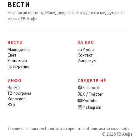
ВЕСТИ
Независни вести од Македонија и светот, дел од медиумската
мрежа ТВ Алфа.
ВЕСТИ
ЗА НАС
Македонија
За Алфа
Свет
Контакт
Економија
Импресум
Прес-релис
ИНФО
СЛЕДЕТЕ НÉ
Време
Facebook
ТВ програма
X / Twitter
Хороскоп
YouTube
RSS
Instagram
Услови на користење
Политика за приватност
Политика за колачиња
© 2026 ТВ Алфа