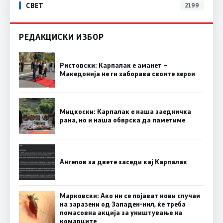
СВЕТ
2199
РЕДАКЦИСКИ ИЗБОР
Ристовски: Карпалак е аманет –
Македонија не ги заборава своите херои
Мицкоски: Карпалак е наша заедничка
рана, но и наша обврска да паметиме
Ангелов за двете заседи кај Карпалак
Марковски: Ако ни се појават нови случаи
на заразени од Западен-нил, ќе треба
помасовна акција за уништување на
комарците