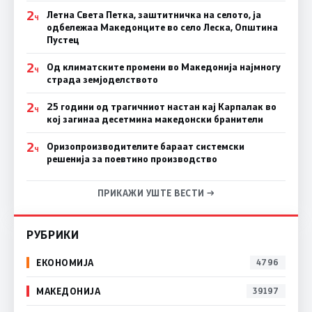
2
Летна Света Петка, заштитничка на селото, ја
Ч
одбележаа Македонците во село Леска, Општина
Пустец
2
Од климатските промени во Македонија најмногу
Ч
страда земјоделството
2
25 години од трагичниот настан кај Карпалак во
Ч
кој загинаа десетмина македонски бранители
2
Оризопроизводителите бараат системски
Ч
решенија за поевтино производство
ПРИКАЖИ УШТЕ ВЕСТИ →
РУБРИКИ
ЕКОНОМИЈА
4796
МАКЕДОНИЈА
39197