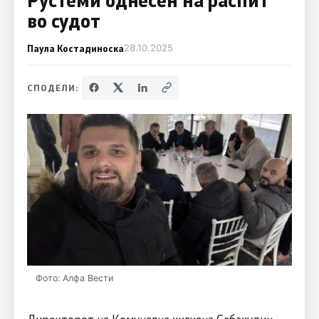
во судот
Паула Костадиноска
28.10.2025
СПОДЕЛИ:
Фото: Алфа Вести
Директорот на Комунална хигиена Сабахудин