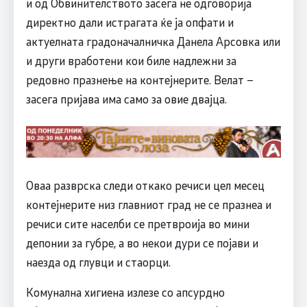
и од Обвинителството засега не одговорија
директно дали истрагата ќе ја опфати и
актуелната градоначалничка Данела Арсовка или
и други вработени кои биле надлежни за
редовно празнење на контејнерите. Велат –
засега пријава има само за овие двајца.
Оваа разврска следи откако речиси цел месец
контејнерите низ главниот град не се празнеа и
речиси сите населби се претвроија во мини
депонии за губре, а во некои дури се појави и
наезда од глувци и стаорци.
Комунална хигиена излезе со апсурдно