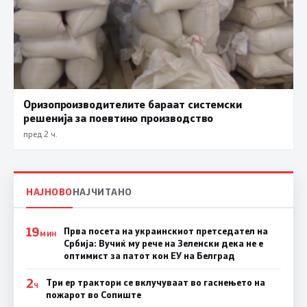
Оризопроизводителите бараат системски
решенија за поевтино производство
пред 2 ч.
НАЈНОВО
НАЈЧИТАНО
19
Прва посета на украинскиот претседател на
МИН
Србија: Вучиќ му рече на Зеленски дека не е
оптимист за патот кон ЕУ на Белград
2
Три ер трактори се вклучуваат во гаснењето на
Ч
пожарот во Сопиште