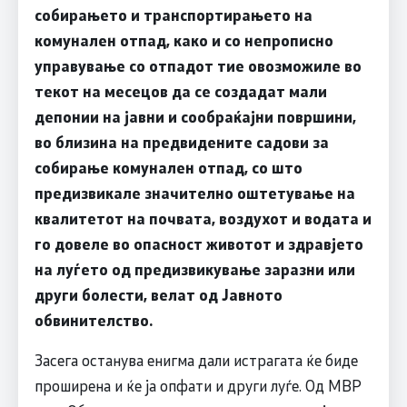
собирањето и транспортирањето на
комунален отпад, како и со непрописно
управување со отпадот тие овозможиле во
текот на месецов да се создадат мали
депонии на јавни и сообраќајни површини,
во близина на предвидените садови за
собирање комунален отпад, со што
предизвикале значително оштетување на
квалитетот на почвата, воздухот и водата и
го довеле во опасност животот и здравјето
на луѓето од предизвикување заразни или
други болести, велат од Јавното
обвинителство.
Засега останува енигма дали истрагата ќе биде
проширена и ќе ја опфати и други луѓе. Од МВР