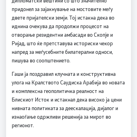
дипломатски вештини со што значително
придонел за зајакнување на мостовите меѓу
двете пријателски земји. Тој истакна дека во
иднина очекува да продолжи процесот на
отворање резидентни амбасади во Скопје и
Ријад, што ќе претставува историски чекор
напред за меѓусебните билатерални односи,
пишува во соопштението.
Гаши ја поздравил клучната и конструктивна
улога на Кралството Саудиска Арабија во новата
и комплексна геополитичка реалност на
Блискиот Исток и истакнал дека високо ја цени
нивната политиката за деескалација, дијалог и
изнаоѓање одржливи решенија за мирот во
регионот.