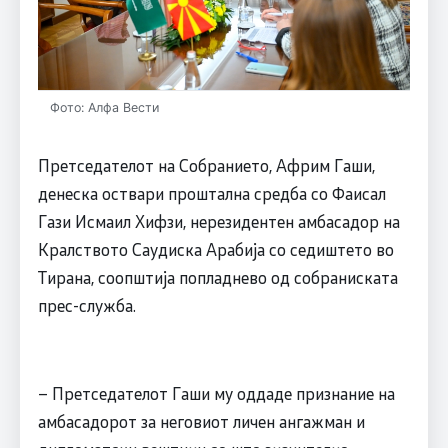
Фото: Алфа Вести
Претседателот на Собранието, Африм Гаши,
денеска оствари проштална средба со Фаисал
Гази Исмаил Хифзи, нерезидентен амбасадор на
Кралството Саудиска Арабија со седиштето во
Тирана, соопштија попладнево од собраниската
прес-служба.
– Претседателот Гаши му оддаде признание на
амбасадорот за неговиот личен ангажман и