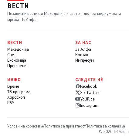
ВЕСТИ
Независни вести од Македонија и светот, дел од медиумската
мрежа ТВ Алфа.
ВЕСТИ
ЗА НАС
Македонија
За Алфа
Свет
Контакт
Економија
Импресум
Прес-релис
ИНФО
СЛЕДЕТЕ НÉ
Време
Facebook
ТВ програма
X / Twitter
Хороскоп
YouTube
RSS
Instagram
Услови на користење
Политика за приватност
Политика за колачиња
© 2026 ТВ Алфа