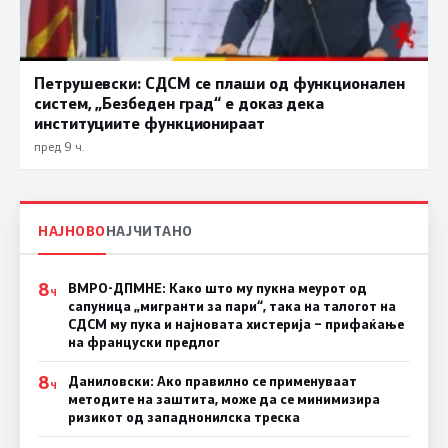
Петрушевски: СДСМ се плаши од функционален
систем, „Безбеден град“ е доказ дека
институциите функционираат
пред 9 ч.
НАЈНОВО
НАЈЧИТАНО
8
ВМРО-ДПМНЕ: Како што му пукна меурот од
Ч
сапуница „мигранти за пари“, така на талогот на
СДСМ му пука и најновата хистерија – прифаќање
на француски предлог
8
Даниловски: Ако правилно се применуваат
Ч
методите на заштита, може да се минимизира
ризикот од западнонилска треска