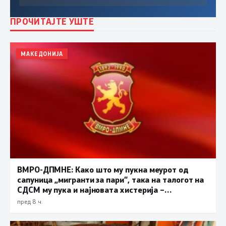
ПРОЧИТАЈТЕ УШТЕ
МАКЕДОНИЈА
ВМРО-ДПМНЕ: Како што му пукна меурот од
сапуница „мигранти за пари“, така на талогот на
СДСМ му пука и најновата хистерија –
прифаќање на француски предлог
пред 8 ч.