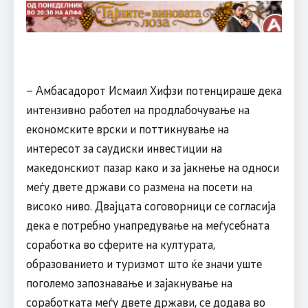
– Амбасадорот Исмаил Хифзи потенцираше дека
интензивно работел на продлабочување на
економските врски и поттикнување на
интересот за саудиски инвестиции на
македонскиот пазар како и за јакнење на односи
меѓу двете држави со размена на посети на
високо ниво. Двајцата соговорници се согласија
дека е потребно унапредување на меѓусебната
соработка во сферите на културата,
образованието и туризмот што ќе значи уште
поголемо запознавање и зајакнување на
соработката меѓу двете држави, се додава во