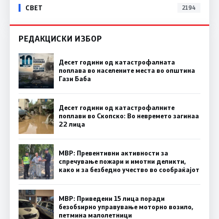
СВЕТ
2194
РЕДАКЦИСКИ ИЗБОР
Десет години од катастрофалната
поплава во населените места во општина
Гази Баба
Десет години од катастрофалните
поплави во Скопско: Во невремето загинаа
22 лица
МВР: Превентивни активности за
спречување пожари и имотни деликти,
како и за безбедно учество во сообраќајот
МВР: Приведени 15 лица поради
безобѕирно управување моторно возило,
петмина малолетници