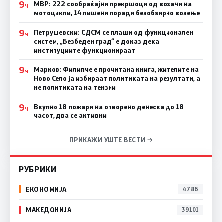
9
МВР: 222 сообраќајни прекршоци од возачи на
Ч
мотоцикли, 14 лишени поради безобѕирно возење
9
Петрушевски: СДСМ се плаши од функционален
Ч
систем, „Безбеден град“ е доказ дека
институциите функционираат
9
Марков: Филипче е прочитана книга, жителите на
Ч
Ново Село ја избираат политиката на резултати, а
не политиката на тензии
9
Вкупно 18 пожари на отворено денеска до 18
Ч
часот, два се активни
ПРИКАЖИ УШТЕ ВЕСТИ →
РУБРИКИ
ЕКОНОМИЈА
4786
МАКЕДОНИЈА
39101