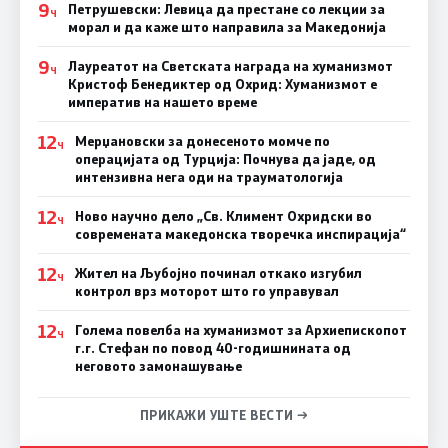
9
Петрушевски: Левица да престане со лекции за
Ч
морал и да каже што направила за Македонија
9
Лауреатот на Светската награда на хуманизмот
Ч
Кристоф Бенедиктер од Охрид: Хуманизмот е
императив на нашето време
12
Мерџановски за донесеното момче по
Ч
операцијата од Турција: Почнува да јаде, од
интензивна нега оди на трауматологија
12
Ново научно дело „Св. Климент Охридски во
Ч
современата македонска творечка инспирација“
12
Жител на Љубојно починал откако изгубил
Ч
контрол врз моторот што го управувал
12
Голема повелба на хуманизмот за Архиепископот
Ч
г.г. Стефан по повод 40-годишнината од
неговото замонашување
ПРИКАЖИ УШТЕ ВЕСТИ →