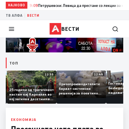
НАЈНОВО
19:09
Петрушевски: Левица да престане со лекции за морал и
|
ТВ АЛФА
ВЕСТИ
ВЕСТИ
ТОП
13:04
12:55
12:49
Гостивар
Оризопроизводителите
безбедна
бараат системски
нија
25 години од трагичниот
надежит
решенија за поевтино
настан кај Карпалак во
следната
производство
кој загинаа десетмина
може да 
македонски бранители
ЕКОНОМИЈА
Просечната нето плата во