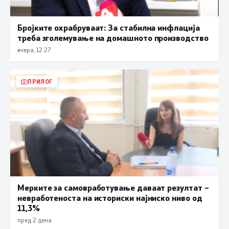
Бројките охрабруваат: За стабилна инфлација
треба зголемување на домашното производство
вчера, 12:27
ПРИЛОГ
Мерките за самовработување даваат резултат –
невработеноста на историски најниско ниво од
11,3%
пред 2 дена