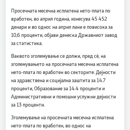
Просечната месечна исплатена нето-плата по
вработен, во април година, изнесува 45 452
денари и во однос на април лани е повисока за
10,6 проценти, објави денеска Државниот завод
за статистика.
Ваквото зголемување се должи, пред сѐ, на
зголемувањето на просечната месечна исплатена
нето-плата по вработен во секторите: Дејности
на здравствена и социјална заштита за 14.7
проценти, Образование за 14.4 проценти и
Административни и помошни услужни дејности
за 13 проценти.
Зголемување на просечната месечна исплатена
нето-плата по вработен, во однос на