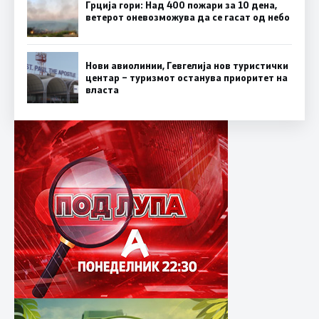
Грција гори: Над 400 пожари за 10 дена,
ветерот оневозможува да се гасат од небо
Нови авиолинии, Гевгелија нов туристички
центар – туризмот останува приоритет на
власта