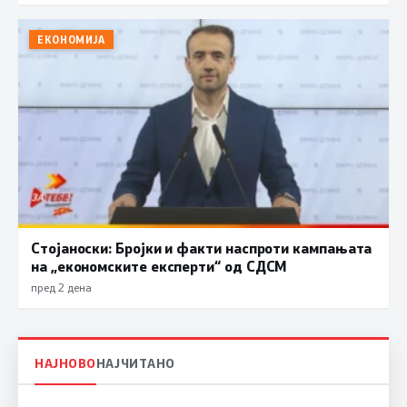
ЕКОНОМИЈА
Стојаноски: Бројки и факти наспроти кампањата
на „економските експерти“ од СДСM
пред 2 дена
НАЈНОВО
НАЈЧИТАНО