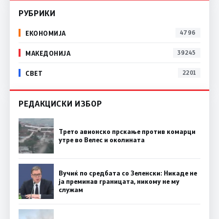
РУБРИКИ
ЕКОНОМИЈА
4796
МАКЕДОНИЈА
39245
СВЕТ
2201
РЕДАКЦИСКИ ИЗБОР
Трето авионско прскање против комарци
утре во Велес и околината
Вучиќ по средбата со Зеленски: Никаде не
ја преминав границата, никому не му
служам