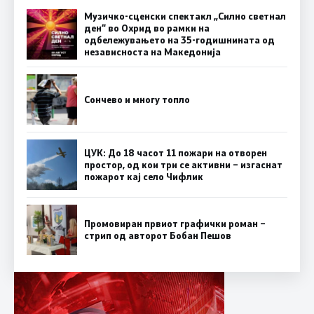
Музичко-сценски спектакл „Силно светнал
ден“ во Охрид во рамки на
одбележувањето на 35-годишнината од
независноста на Македонија
Сончево и многу топло
ЦУК: До 18 часот 11 пожари на отворен
простор, од кои три се активни – изгаснат
пожарот кај село Чифлик
Промовиран првиот графички роман –
стрип од авторот Бобан Пешов