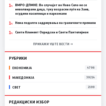
1
ВМРО-ДПМНЕ: Во случајот во Ново Село не се
Ч
инволвирани деца, туку возрасни луѓе на Заев,
осудени насилници и наркомани
1
Нема подолги задржувања на граничните премини
Ч
1
Свети Климент Охридски и Свети Пантелејмон
Ч
ПРИКАЖИ УШТЕ ВЕСТИ →
РУБРИКИ
ЕКОНОМИЈА
4796
МАКЕДОНИЈА
39214
СВЕТ
2199
РЕДАКЦИСКИ ИЗБОР