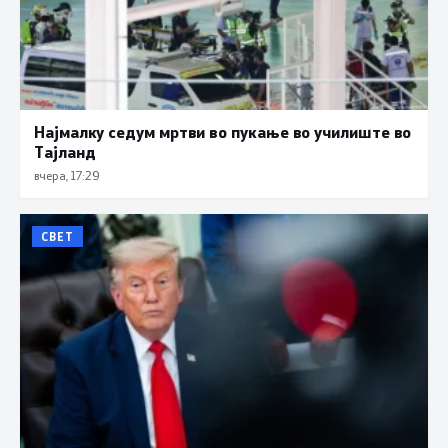
Најмалку седум мртви во пукање во училиште во
Тајланд
вчера, 17:29
СВЕТ