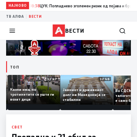
НАЈНОВО
08:38
ЦУК: Попладнево зголемен ризик од појава и брзо шир
|
ТВ АЛФА
ВЕСТИ
ВЕСТИ
ТОП
12:50
12:47
12:46
Казни има, но
Јавниот и државниот
Во СДСМ
ии и
тротинетите се уште ги
долг на Македонија се
талогот:
возат деца
стабилни
е само б
ето
копија д
Заев
СВЕТ
Пропадна и 21 обид за