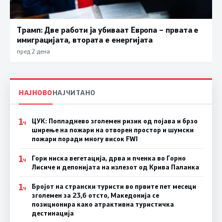
Трамп: Две работи ја убиваат Европа – првата е
имиграцијата, втората е енергијата
пред 2 дена
НАЈНОВО
НАЈЧИТАНО
1
ЦУК: Попладнево зголемен ризик од појава и брзо
Ч
ширење на пожари на отворен простор и шумски
пожари поради многу висок FWI
1
Гори ниска вегетација, дрва и пченка во Горно
Ч
Лисиче и депонијата на излезот од Крива Паланка
1
Бројот на странски туристи во првите пет месеци
Ч
зголемен за 23,6 отсто, Македонија се
позиционира како атрактивна туристичка
дестинација