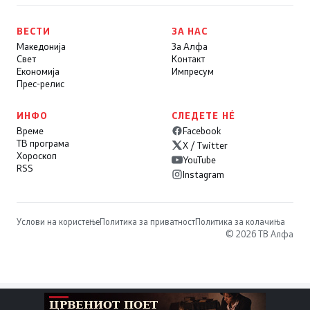
ВЕСТИ
ЗА НАС
Македонија
За Алфа
Свет
Контакт
Економија
Импресум
Прес-релис
ИНФО
СЛЕДЕТЕ НÉ
Време
Facebook
ТВ програма
X / Twitter
Хороскоп
YouTube
RSS
Instagram
Услови на користење
Политика за приватност
Политика за колачиња
© 2026 ТВ Алфа