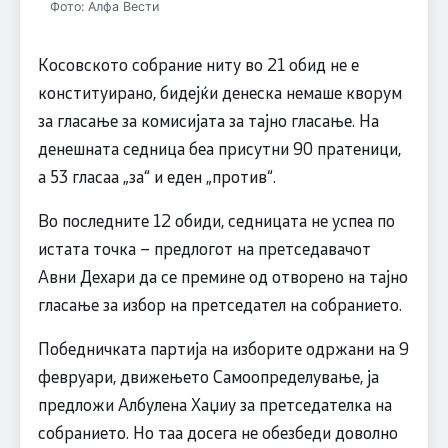
Фото: Алфа Вести
Косовското собрание ниту во 21 обид не е
конституирано, бидејќи денеска немаше кворум
за гласање за комисијата за тајно гласање. На
денешната седница беа присутни 90 пратеници,
а 53 гласаа „за“ и еден „против“.
Во последните 12 обиди, седницата не успеа по
истата точка – предлогот на претседавачот
Авни Дехари да се премине од отворено на тајно
гласање за избор на претседател на собранието.
Победничката партија на изборите одржани на 9
февруари, движењето Самоопределување, ја
предложи Албулена Хаџиу за претседателка на
собранието. Но таа досега не обезбеди доволно