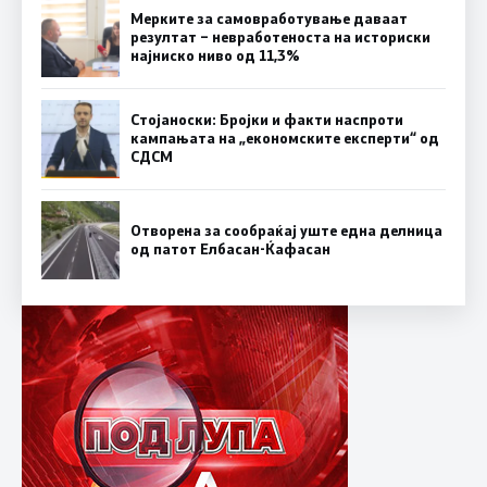
Мерките за самовработување даваат
резултат – невработеноста на историски
најниско ниво од 11,3%
Стојаноски: Бројки и факти наспроти
кампањата на „економските експерти“ од
СДСM
Отворена за сообраќај уште една делница
од патот Елбасан-Ќафасан