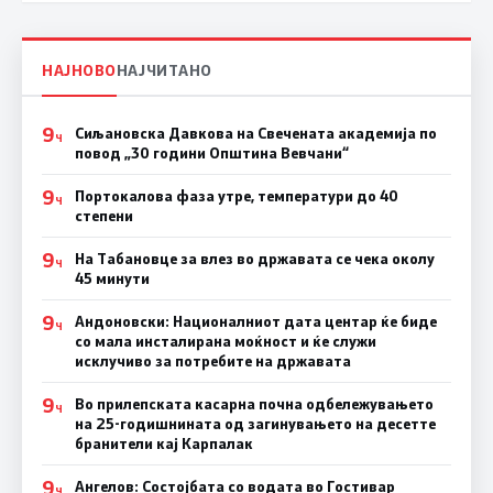
НАЈНОВО
НАЈЧИТАНО
9
Сиљановска Давкова на Свечената академија по
Ч
повод „30 години Општина Вевчани“
9
Портокалова фаза утре, температури до 40
Ч
степени
9
На Табановце за влез во државата се чека околу
Ч
45 минути
9
Андоновски: Националниот дата центар ќе биде
Ч
со мала инсталирана моќност и ќе служи
исклучиво за потребите на државата
9
Во прилепската касарна почна одбележувањето
Ч
на 25-годишнината од загинувањето на десетте
бранители кај Карпалак
9
Ангелов: Состојбата со водата во Гостивар
Ч