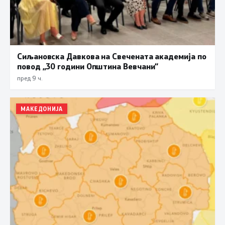
Сиљановска Давкова на Свечената академија по
повод „30 години Општина Вевчани“
пред 9 ч.
МАКЕДОНИЈА