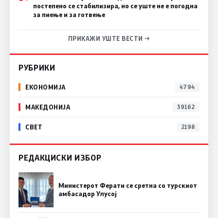
постепено се стабилизира, но се уште не е погодна
за пиење и за готвење
ПРИКАЖИ УШТЕ ВЕСТИ →
РУБРИКИ
ЕКОНОМИЈА
4794
МАКЕДОНИЈА
39162
СВЕТ
2198
РЕДАКЦИСКИ ИЗБОР
Министерот Ферати се сретна со турскиот
амбасадор Улусој