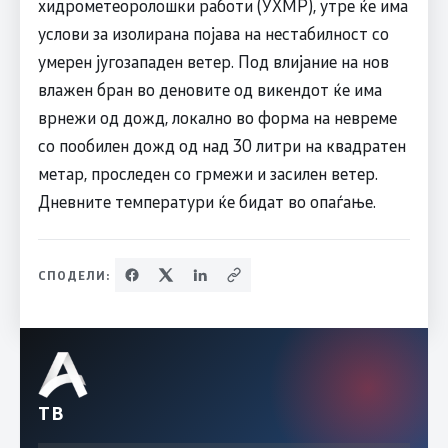
хидрометеоролошки работи (УХМР), утре ќе има
услови за изолирана појава на нестабилност со
умерен југозападен ветер. Под влијание на нов
влажен бран во деновите од викендот ќе има
врнежи од дожд, локално во форма на невреме
со пообилен дожд од над 30 литри на квадратен
метар, проследен со грмежи и засилен ветер.
Дневните температури ќе бидат во опаѓање.
СПОДЕЛИ:
ТВ