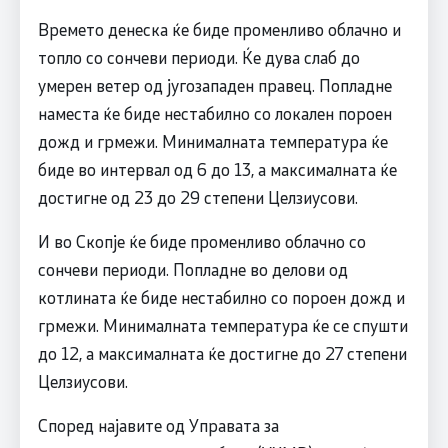
Времето денеска ќе биде променливо облачно и
топло со сончеви периоди. Ќе дува слаб до
умерен ветер од југозападен правец. Попладне
наместа ќе биде нестабилно со локален пороен
дожд и грмежи. Минималната температура ќе
биде во интервал од 6 до 13, а максималната ќе
достигне од 23 до 29 степени Целзиусови.
И во Скопје ќе биде променливо облачно со
сончеви периоди. Попладне во делови од
котлината ќе биде нестабилно со пороен дожд и
грмежи. Минималната температура ќе се спушти
до 12, а максималната ќе достигне до 27 степени
Целзиусови.
Според најавите од Управата за