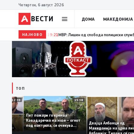
Четврток, 6 август 2026
ВЕСТИ
ДОМА
МАКЕДОНИЈА
НАЈНОВО
19:22
Ангелов: Спречена катастрофа во виничко, за
ТОП
12:39
15:38
Пет пожари го кренаа
ама: За
Кавадаречко на нозе – огнот
форма му
Двајца Албанци од
под контрола, се очекува
анците од
Македонија на црна
целосно гаснење
а кога му гори
Албанија: Тирана с