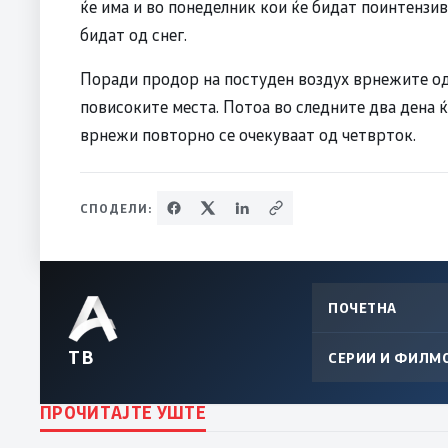
ќе има и во понеделник кои ќе бидат поинтензив
бидат од снег.
Поради продор на постуден воздух врнежите од 
повисоките места. Потоа во следните два дена 
врнежи повторно се очекуваат од четврток.
СПОДЕЛИ:
ПОЧЕТНА
ТВ
СЕРИИ И ФИЛМ
ПРОЧИТАЈТЕ УШТЕ