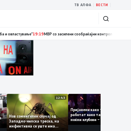
|
|
ТВ АЛФА
ВЕСТИ
иски службеник, поднесена кривична пријава за „злоупотреба на служб
13:13
12:43
12:
Пријавени како туристки, а
ваат
работат како танчерки во
Нов сомнителен случај од
те за
ноќни клубови – полицијата
Западно-нилска треска, на
откри сомнителна шема за
инфективна се уште има
можна трговија со луѓе
пациенти во критична