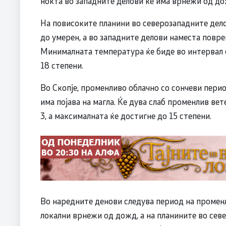
ноќта во западните делови ќе има врнежи од до
На повисоките планини во северозападните дело
до умерен, а во западните делови наместа повре
Минималната температура ќе биде во интервал од
18 степени.
Во Скопје, променливо облачно со сончеви пери
има појава на магла. Ќе дува слаб променлив ве
3, а максималната ќе достигне до 15 степени.
Во наредните денови следува период на променл
локални врнежи од дожд, а на планините во сев