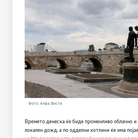
Фото: Алфа Вести
Времето денеска ќе биде променливо облачно и 
локален дожд, а по одделни котлини ќе има појав