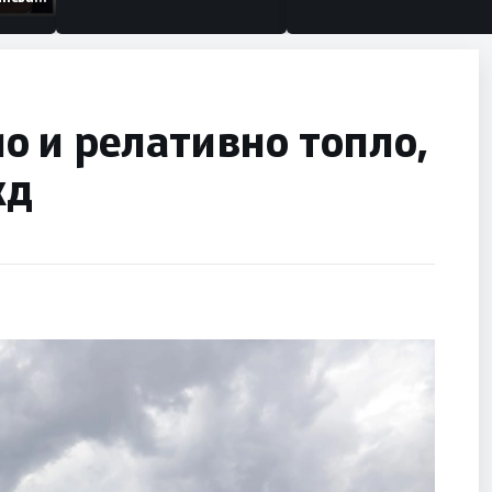
низации
о и релативно топло,
жд