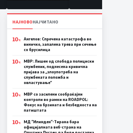
состојба
НАЈНОВО
НАЈЧИТАНО
10
Ангелов: Спречена катастрофа во
Ч
виничко, запалена трева при сечење
со брусилица
10
МВР: Лишен од слобода полициски
Ч
службеник, поднесена кривична
пријава за „злоупотреба на
службената положба и
овластување”
10
МВР со засилени сообраќајни
Ч
контроли во рамки на ROADPOL:
Фокус на брзината и безбедноста на
патиштата
10
МД “Илинден“-Тирана бара
Ч
официјалната веб-страна на
Општина Пустец да биде достапна