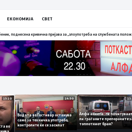
ЕКОНОМИЈА
СВЕТ
палена трева при сечење со брусилица
19:21
МВР: Лишен од слобода полиц
15:10
14:50
Алфа анкета: ги почиту
Водата во Гостивар останува
ли граѓаните препораки
само за техничка употреба,
топлотниот бран?
контролите ќе се засилат
 листа во
е сомнева