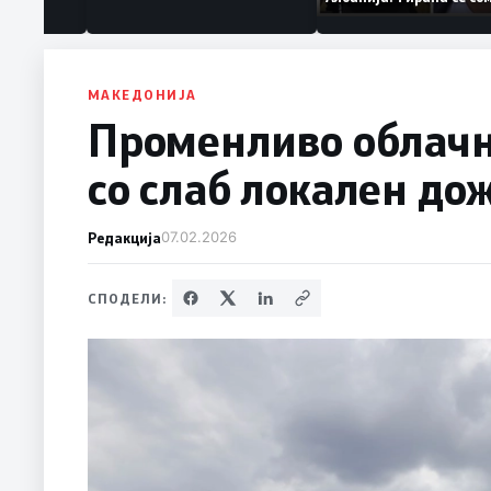
ваат „персона
дека работеле за
терористички орга
МАКЕДОНИЈА
Променливо облачн
со слаб локален до
Редакција
07.02.2026
СПОДЕЛИ: