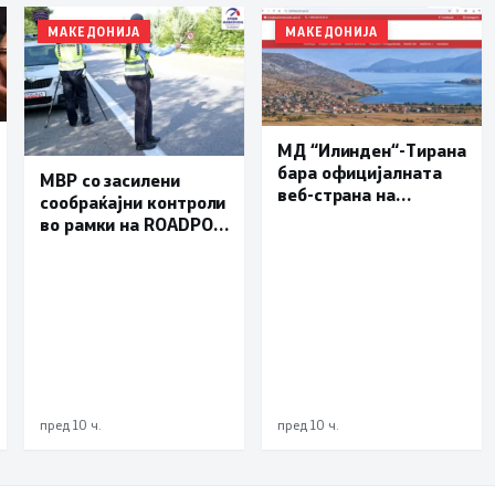
МАКЕДОНИЈА
МАКЕДОНИЈА
МД “Илинден“-Тирана
бара официјалната
МВР со засилени
веб-страна на
сообраќајни контроли
Општина Пустец да
во рамки на ROADPOL:
биде достапна и на
Фокус на брзината и
македонски јазик
безбедноста на
патиштата
пред 10 ч.
пред 10 ч.