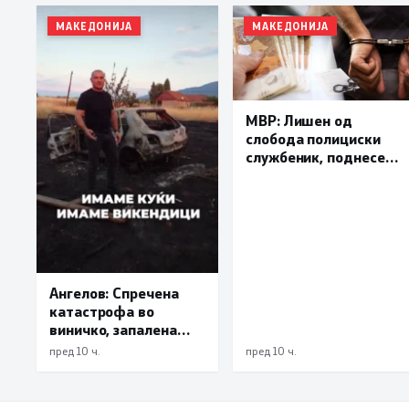
МАКЕДОНИЈА
МАКЕДОНИЈА
МВР: Лишен од
слобода полициски
службеник, поднесена
кривична пријава за
„злоупотреба на
службената положба
и овластување”
Ангелов: Спречена
катастрофа во
виничко, запалена
трева при сечење со
пред 10 ч.
пред 10 ч.
брусилица