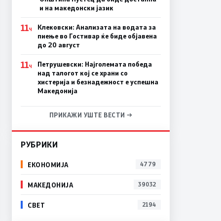
и на македонски јазик
11
Клековски: Анализата на водата за
Ч
пиење во Гостивар ќе биде објавена
до 20 август
11
Петрушевски: Најголемата победа
Ч
над талогот кој се храни со
хистерија и безнадежност е успешна
Македонија
ПРИКАЖИ УШТЕ ВЕСТИ →
РУБРИКИ
ЕКОНОМИЈА
4779
МАКЕДОНИЈА
39032
СВЕТ
2194