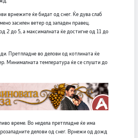
жд.
ви врнежите ќе бидат од снег. Ќе дува слаб
мено засилен ветер од западен правец.
 2 до 5, а максималната ќе достигне од 11 до
оди. Претпладне во делови од котлината ќе
тер. Минималната температура ќе се спушти до
иво време. Во недела претпладне ќе има
ерозападните делови од снег. Врнежи од дожд