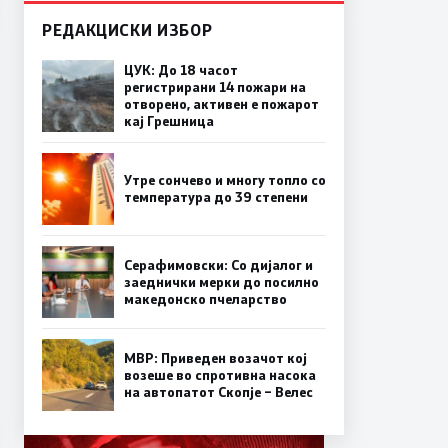
РЕДАКЦИСКИ ИЗБОР
ЦУК: До 18 часот
регистрирани 14 пожари на
отворено, активен е пожарот
кај Грешница
Утре сончево и многу топло со
температура до 39 степени
Серафимовски: Со дијалог и
заеднички мерки до посилно
македонско пчеларство
МВР: Приведен возачот кој
возеше во спротивна насока
на автопатот Скопје – Велес