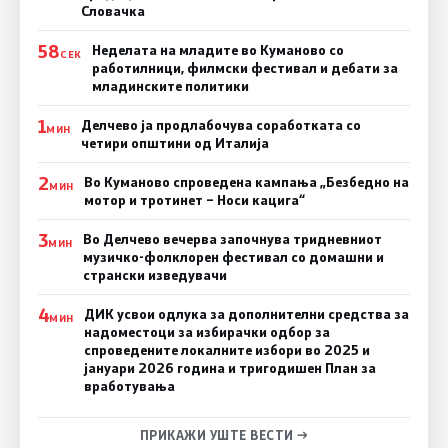
Словачка
58
Неделата на младите во Куманово со
СЕК
работилници, филмски фестивал и дебати за
младинските политики
1
Делчево ја продлабочува соработката со
МИН
четири општини од Италија
2
Во Куманово спроведена кампања „Безбедно на
МИН
мотор и тротинет – Носи кацига“
3
Во Делчево вечерва започнува тридневниот
МИН
музичко-фолклорен фестивал со домашни и
странски изведувачи
4
ДИК усвои одлука за дополнителни средства за
МИН
надоместоци за избирачки одбор за
спроведените локалните избори во 2025 и
јануари 2026 година и тригодишен План за
вработувања
ПРИКАЖИ УШТЕ ВЕСТИ →