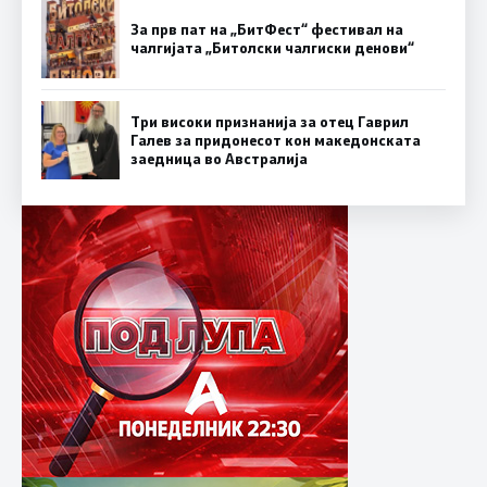
За прв пат на „БитФест“ фестивал на
чалгијата „Битолски чалгиски денови“
Три високи признанија за отец Гаврил
Галев за придонесот кон македонската
заедница во Австралија