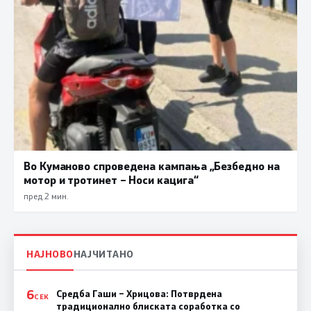
Во Куманово спроведена кампања „Безбедно на
мотор и тротинет – Носи кацига“
пред 2 мин.
НАЈНОВО
НАЈЧИТАНО
6
Средба Гаши – Хрицова: Потврдена
СЕК
традиционално блиската соработка со