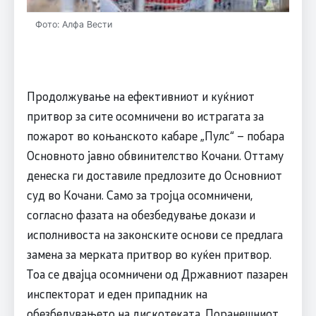
Фото: Алфа Вести
Продолжување на ефективниот и куќниот
притвор за сите осомничени во истрагата за
пожарот во коњанското кабаре „Пулс“ – побара
Основното јавно обвинителство Кочани. Оттаму
денеска ги доставиле предлозите до Основниот
суд во Кочани. Само за тројца осомничени,
согласно фазата на обезбедување докази и
исполнивоста на законските основи се предлага
замена за мерката притвор во куќен притвор.
Тоа се двајца осомничени од Државниот пазарен
инспекторат и еден припадник на
обезбедувањето на дискотеката. Поранешниот