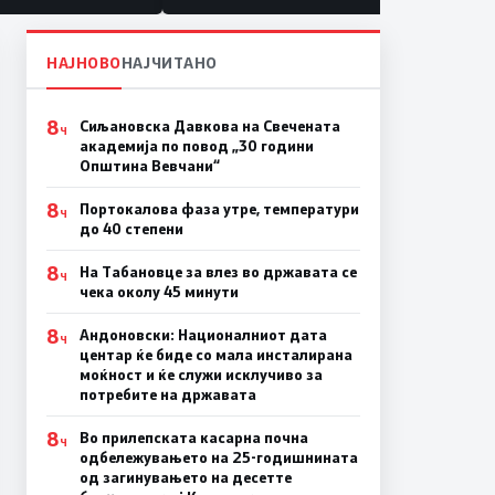
НАЈНОВО
НАЈЧИТАНО
8
Сиљановска Давкова на Свечената
Ч
академија по повод „30 години
Општина Вевчани“
8
Портокалова фаза утре, температури
Ч
до 40 степени
8
На Табановце за влез во државата се
Ч
чека околу 45 минути
8
Андоновски: Националниот дата
Ч
центар ќе биде со мала инсталирана
моќност и ќе служи исклучиво за
потребите на државата
8
Во прилепската касарна почна
Ч
одбележувањето на 25-годишнината
од загинувањето на десетте