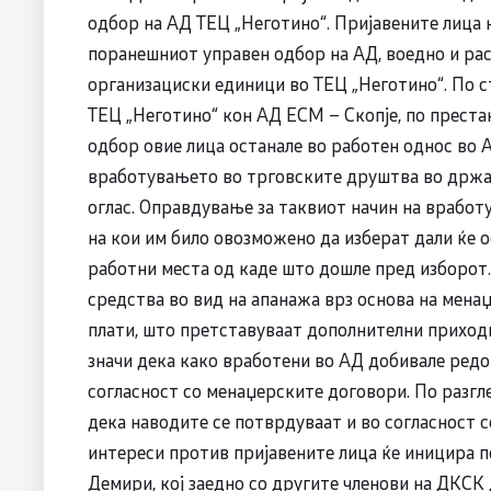
одбор на АД ТЕЦ „Неготино“. Пријавените лица н
поранешниот управен одбор на АД, воедно и ра
организациски единици во ТЕЦ „Неготино“. По 
ТЕЦ „Неготино“ кон АД ЕСМ – Скопје, по преста
одбор овие лица останале во работен однос во 
вработувањето во трговските друштва во држав
оглас. Оправдување за таквиот начин на врабо
на кои им било овозможено да изберат дали ќе о
работни места од каде што дошле пред изборот.
средства во вид на апанажа врз основа на мена
плати, што претставуваат дополнителни приходи 
значи дека како вработени во АД добивале редов
согласност со менаџерските договори. По разг
дека наводите се потврдуваат и во согласност с
интереси против пријавените лица ќе иницира 
Демири, кој заедно со другите членови на ДКСК