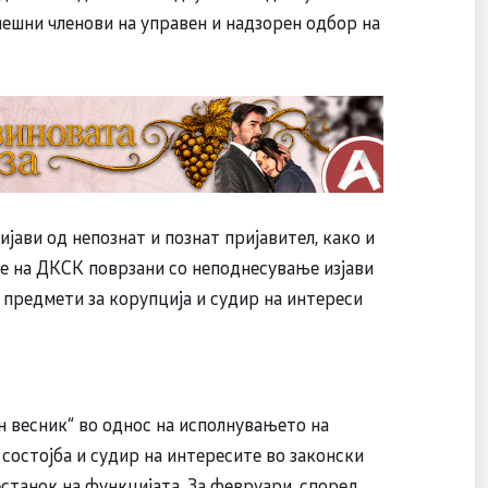
ешни членови на управен и надзорен одбор на
ави од непознат и познат пријавител, како и
е на ДКСК поврзани со неподнесување изјави
, предмети за корупција и судир на интереси
н весник“ во однос на исполнувањето на
состојба и судир на интересите во законски
естанок на функцијата. За февруари, според