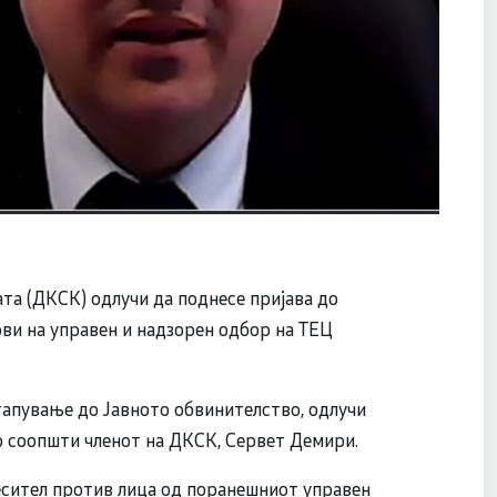
та (ДКСК) одлучи да поднесе пријава до
ви на управен и надзорен одбор на ТЕЦ
тапување до Јавното обвинителство, одлучи
о соопшти членот на ДКСК, Сервет Демири.
есител против лица од поранешниот управен