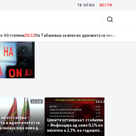
|
|
ТВ АЛФА
ВЕСТИ
тепени
20:22
На Табановце за влез во државата се чека околу 45 минути
2
12:28
12:12
Десет го
ата не отстапува –
Цените остануваат стабилни
катастро
ријата и идентитетот се
– Инфлација од само 0,1% на
Скопско:
ната линија која нема да
месечно и 2,3% на годишно
загинаа 
огази
ниво