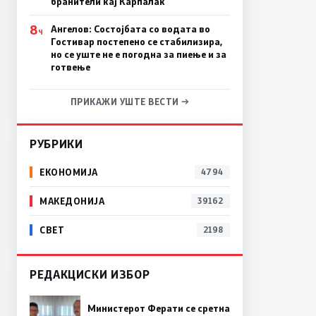
бранители кај Карпалак
8
Ангелов: Состојбата со водата во
Ч
Гостивар постепено се стабилизира,
но се уште не е погодна за пиење и за
готвење
ПРИКАЖИ УШТЕ ВЕСТИ →
РУБРИКИ
ЕКОНОМИЈА
4794
МАКЕДОНИЈА
39162
СВЕТ
2198
РЕДАКЦИСКИ ИЗБОР
Министерот Ферати се сретна