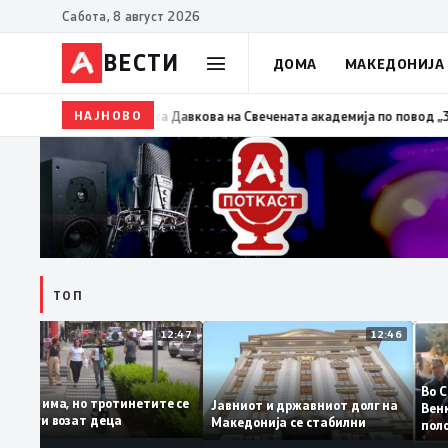
Сабота, 8 август 2026
ВЕСТИ
ДОМА
МАКЕДОНИЈА
20:24
Сиљановска Давкова на Свечената академија по повод „30 годи
НАЈНОВО
ТОП
0
12:47
12:46
а
Казни има, но тротинетите се
Јавниот и државниот долг на
уште ги возат деца
Македонија се стабилни