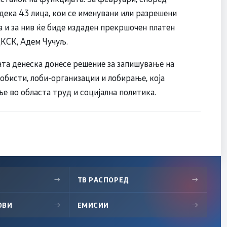
дека 43 лица, кои се именувани или разрешени
а и за нив ќе биде издаден прекршочен платен
 ДКСК, Адем Чучуљ.
ата денеска донесе решение за запишување на
лобисти, лоби-организации и лобирање, која
е во областа труд и социјална политика.
→
ТВ РАСПОРЕД
→
ОВИ
→
ЕМИСИИ
→