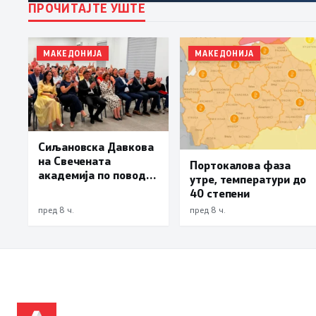
ПРОЧИТАЈТЕ УШТЕ
МАКЕДОНИЈА
МАКЕДОНИЈА
Сиљановска Давкова
на Свечената
Портокалова фаза
академија по повод
утре, температури до
„30 години Општина
40 степени
Вевчани“
пред 8 ч.
пред 8 ч.