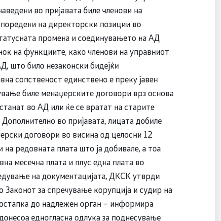
аведени во пријавата биле членови на
споредени на директорски позиции во
статусната промена и соединувањето на АД
нок на функциите, како членови на управниот
АД, што било незаконски бидејќи
на сопственост единствено е преку јавен
тување биле менаџерските договори врз основа
станат во АД или ќе се вратат на старите
 Дополнително во пријавата, лицата добиле
џерски договори во висина од целосни 12
на редовната плата што ја добивале, а тоа
на месечна плата и плус една плата во
ледување на документацијата, ДКСК утврди
о Законот за спречување корупција и судир на
постапка до надлежен орган – информира
 донесоа едногласна одлука за поднесување