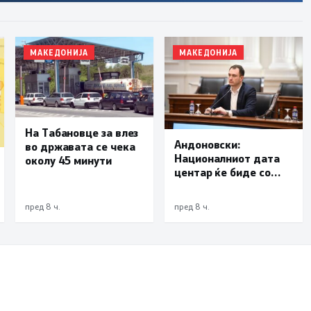
МАКЕДОНИЈА
МАКЕДОНИЈА
На Табановце за влез
Андоновски:
во државата се чека
Националниот дата
околу 45 минути
центар ќе биде со
мала инсталирана
моќност и ќе служи
пред 8 ч.
пред 8 ч.
исклучиво за
потребите на
државата