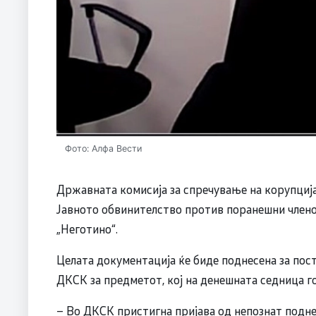
Фото: Алфа Вести
Државната комисија за спречување на корупција
Јавното обвинителство против поранешни члено
„Неготино“.
Целата документација ќе биде поднесена за пос
ДКСК за предметот, кој на денешната седница г
– Во ДКСК пристигна пријава од непознат подн