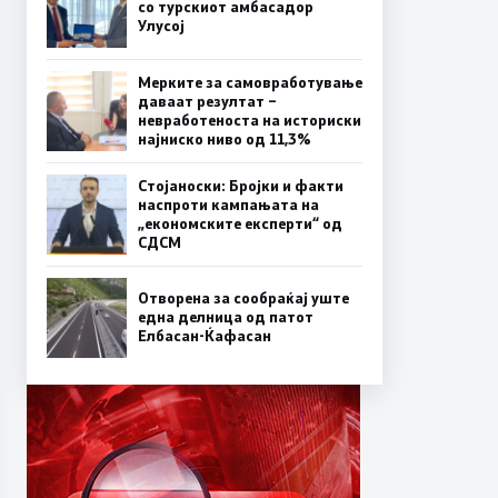
со турскиот амбасадор
Улусој
Мерките за самовработување
даваат резултат –
невработеноста на историски
најниско ниво од 11,3%
Стојаноски: Бројки и факти
наспроти кампањата на
„економските експерти“ од
СДСM
Отворена за сообраќај уште
една делница од патот
Елбасан-Ќафасан