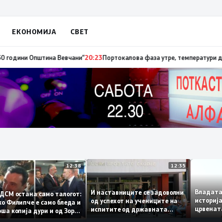
ЕКОНОМИЈА
СВЕТ
ни Општина Вевчани“
20:23
Портокалова фаза утре, температури до 40 с
12:38
12:35
Влад
И наставниците се задоволни
Во СДСМ остана само талогот:
исто
од успехот на учениците на
Венко Филипче е само бледа и
црве
испитите од државната
полоша копија дури и од Зоран
се п
матура
Заев