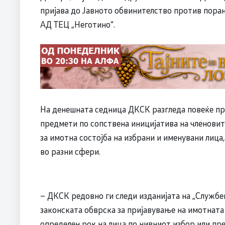
пријава до Јавното обвинителство против поран
АД ТЕЦ „Неготино“.
На денешната седница ДКСК разгледа повеќе приј
предмети по сопствена иницијатива на членовит
за имотна состојба на избрани и именувани лица
во разни сфери.
– ДКСК редовно ги следи изданијата на „Службе
законската обврска за пријавување на имотната 
определен рок на лица по нивниот избор или пр