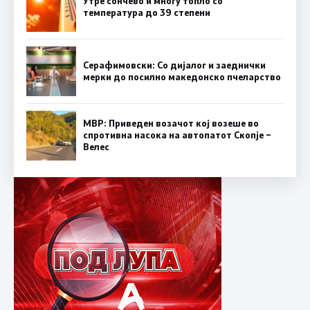
Утре сончево и многу топло со
температура до 39 степени
Серафимовски: Со дијалог и заеднички
мерки до посилно македонско пчеларство
МВР: Приведен возачот кој возеше во
спротивна насока на автопатот Скопје –
Велес