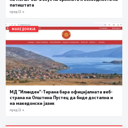
патиштата
пред 11 ч.
МАКЕДОНИЈА
МД “Илинден“-Тирана бара официјалната веб-
страна на Општина Пустец да биде достапна и
на македонски јазик
пред 11 ч.