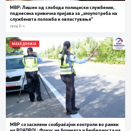
МВР: Лишен од слобода полициски службеник,
поднесена кривична пријава за „злоупотреба на
службената положба и овластување”
пред 11 ч.
МАКЕДОНИЈА
МВР со засилени сообраќајни контроли во рамки
на ROADPOL: Фокус на брзината и безбедноста на