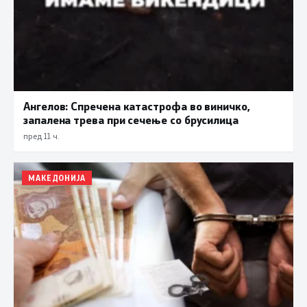
Ангелов: Спречена катастрофа во виничко,
запалена трева при сечење со брусилица
пред 11 ч.
МАКЕДОНИЈА