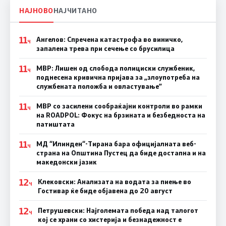
НАЈНОВО
НАЈЧИТАНО
11
Ангелов: Спречена катастрофа во виничко,
Ч
запалена трева при сечење со брусилица
11
МВР: Лишен од слобода полициски службеник,
Ч
поднесена кривична пријава за „злоупотреба на
службената положба и овластување”
11
МВР со засилени сообраќајни контроли во рамки
Ч
на ROADPOL: Фокус на брзината и безбедноста на
патиштата
11
МД “Илинден“-Тирана бара официјалната веб-
Ч
страна на Општина Пустец да биде достапна и на
македонски јазик
12
Клековски: Анализата на водата за пиење во
Ч
Гостивар ќе биде објавена до 20 август
12
Петрушевски: Најголемата победа над талогот
Ч
кој се храни со хистерија и безнадежност е