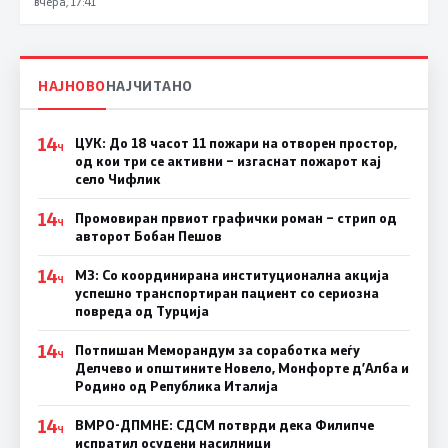
вчера, 17:41
НАЈНОВО
НАЈЧИТАНО
14
ЦУК: До 18 часот 11 пожари на отворен простор,
Ч
од кои три се активни – изгаснат пожарот кај
село Чифлик
14
Промовиран првиот графички роман – стрип од
Ч
авторот Бобан Пешов
14
МЗ: Со координирана институционална акција
Ч
успешно транспортиран пациент со сериозна
повреда од Турција
14
Потпишан Меморандум за соработка меѓу
Ч
Делчево и општините Новело, Монфорте д’Алба и
Родино од Република Италија
14
ВМРО-ДПМНЕ: СДСM потврди дека Филипче
Ч
испратил осудени насилници