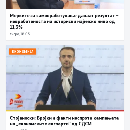
Мерките за самовработување даваат резултат –
невработеноста на историски најниско ниво од
11,3%
вчера, 18:06
ЕКОНОМИЈА
Стојаноски: Бројки и факти наспроти кампањата
на „економските експерти“ од СДСM