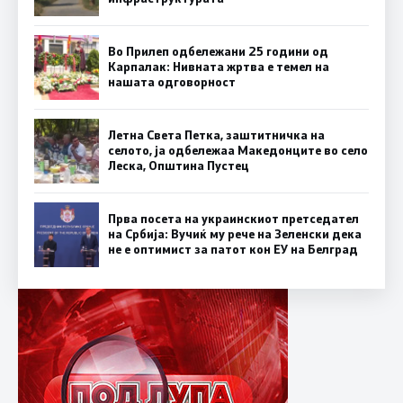
Во Прилеп одбележани 25 години од
Карпалак: Нивната жртва е темел на
нашата одговорност
Летна Света Петка, заштитничка на
селото, ја одбележаа Македонците во село
Леска, Општина Пустец
Прва посета на украинскиот претседател
на Србија: Вучиќ му рече на Зеленски дека
не е оптимист за патот кон ЕУ на Белград