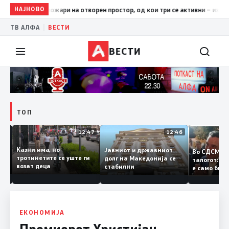
НАЈНОВО
17:42
ЦУК: До 18 часот 11 пожари на отворен простор, од кои
|
ТВ АЛФА
ВЕСТИ
ВЕСТИ
ТОП
12:50
12:47
12:46
Казни има, но
Јавниот и државниот
Во СДСМ
ии и
тротинетите се уште ги
долг на Македонија се
талогот
возат деца
стабилни
е само б
ието
копија д
Заев
ЕКОНОМИЈА
Премиерот Христијан