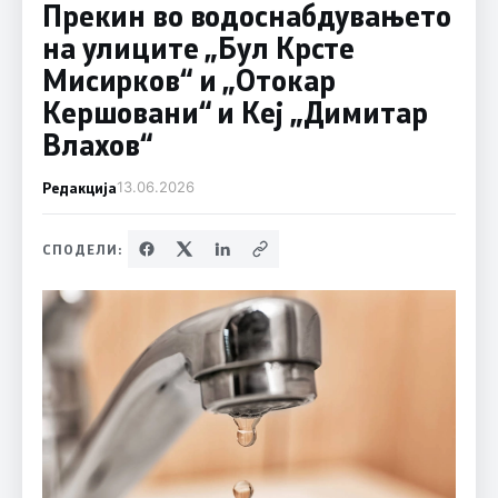
Прекин во водоснабдувањето
на улиците „Бул Крсте
Мисирков“ и „Отокар
Кершовани“ и Кеј „Димитар
Влахов“
Редакција
13.06.2026
СПОДЕЛИ: