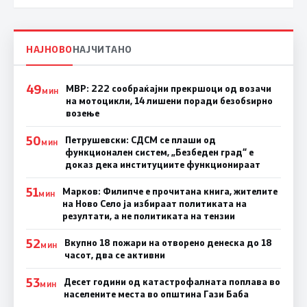
НАЈНОВО
НАЈЧИТАНО
49
МВР: 222 сообраќајни прекршоци од возачи
МИН
на мотоцикли, 14 лишени поради безобѕирно
возење
50
Петрушевски: СДСМ се плаши од
МИН
функционален систем, „Безбеден град“ е
доказ дека институциите функционираат
51
Марков: Филипче е прочитана книга, жителите
МИН
на Ново Село ја избираат политиката на
резултати, а не политиката на тензии
52
Вкупно 18 пожари на отворено денеска до 18
МИН
часот, два се активни
53
Десет години од катастрофалната поплава во
МИН
населените места во општина Гази Баба