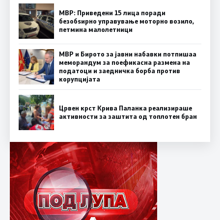
МВР: Приведени 15 лица поради
безобѕирно управување моторно возило,
петмина малолетници
МВР и Бирото за јавни набавки потпишаа
меморандум за поефикасна размена на
податоци и заедничка борба против
корупцијата
Црвен крст Крива Паланка реализираше
активности за заштита од топлотен бран