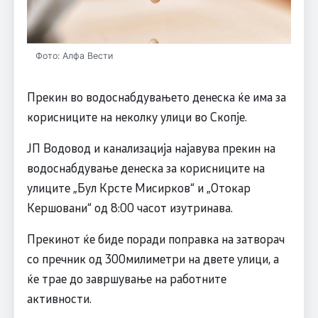
Фото: Алфа Вести
Прекин во водоснабдувањето денеска ќе има за
корисниците на неколку улици во Скопје.
ЈП Водовод и канализација најавува прекин на
водоснабдување денеска за корисниците на
улиците „Бул Крсте Мисирков“ и „Отокар
Кершовани“ од 8:00 часот изутринава.
Прекинот ќе биде поради поправка на затворач
со пречник од 300милиметри на двете улици, а
ќе трае до завршување на работните
активности.