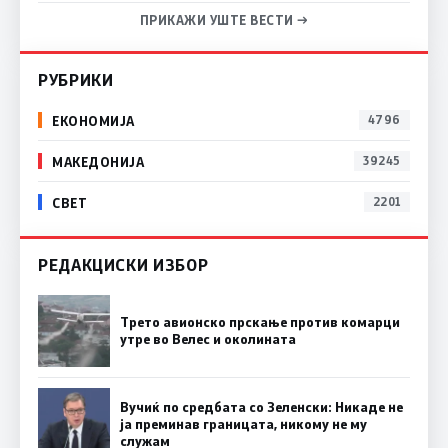
ПРИКАЖИ УШТЕ ВЕСТИ →
РУБРИКИ
ЕКОНОМИЈА
4796
МАКЕДОНИЈА
39245
СВЕТ
2201
РЕДАКЦИСКИ ИЗБОР
Трето авионско прскање против комарци
утре во Велес и околината
Вучиќ по средбата со Зеленски: Никаде не
ја преминав границата, никому не му
служам