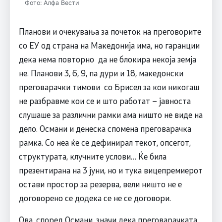
Фото: Алфа Вести
Планови и очекувања за почеток на преговорите
со ЕУ од страна на Македонија има, но гаранции
дека нема повторно да не блокира некоја земја
не. Планови 3, 6, 9, па дури и 18, македонски
преговарачки тимови со Брисел за кои никогаш
не разбравме кои се и што работат – јавноста
слушаше за различни рамки ама ништо не виде на
дело. Османи и денеска спомена преговарачка
рамка. Со неа ќе се дефинирал текот, опсегот,
структурата, клучните услови… Ќе била
презентирана на 3 јуни, но и тука вицепремиерот
остави простор за резерва, вели ништо не е
договорено се додека се не се договори.
Ова, според Османи, значи дека преговарачката