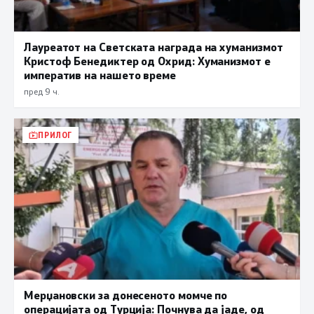
Лауреатот на Светската награда на хуманизмот
Кристоф Бенедиктер од Охрид: Хуманизмот е
императив на нашето време
пред 9 ч.
ПРИЛОГ
Мерџановски за донесеното момче по
операцијата од Турција: Почнува да јаде, од