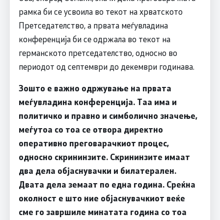
рамка би се усвоила во текот на хрватското
Претседателство, а првата меѓувладина
конференција би се одржала во текот на
германското претседателство, односно во
периодот од септември до декември годинава.
Зошто е важно одржување на првата
меѓувладина конференција. Таа има и
политичко и правно и симболично значење,
меѓутоа со тоа се отвора директно
оперативно преговарачкиот процес,
односно скрининзите. Скрининзите имаат
два дела објаснувачки и билатерален.
Двата дела земаат по една година. Среќна
околност е што ние објаснувачкиот веќе
сме го завршиле минатата година со тоа