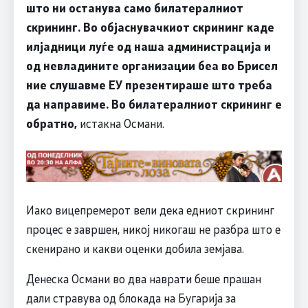
што ни останува само билатералниот
скрининг. Во објаснувачкиот скрининг каде
илјадници луѓе од наша администрација и
од невладините организации беа во Брисел
ние слушавме ЕУ презентираше што треба
да направиме. Во билатералниот скрининг е
обратно,
истакна Османи.
Иако вицепремерот вели дека едниот скрининг
процес е завршен, никој никогаш не разбра што е
скенирано и какви оценки добила земјава.
Денеска Османи во два наврати беше прашан
дали стравува од блокада на Бугарија за