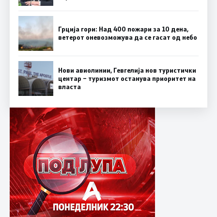
Грција гори: Над 400 пожари за 10 дена,
ветерот оневозможува да се гасат од небо
Нови авиолинии, Гевгелија нов туристички
центар – туризмот останува приоритет на
власта