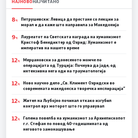
НАЈНОВО
НАЈЧИТАНО
8
Петрушевски: Левица да престане со лекции за
Ч
морал и да каже што направила за Македонија
9
Лауреатот на Светската награда на хуманизмот
Ч
Кристоф Бенедиктер од Охрид: Хуманизмот е
императив на нашето време
12
Мерџановски за донесеното момче по
Ч
операцијата од Турција: Почнува да јаде, од
интензивна нега оди на трауматологија
12
Ново научно дело „Св. Климент Охридски во
Ч
современата македонска творечка инспирација“
12
Жител на Љубојно починал откако изгубил
Ч
контрол врз моторот што го управувал
12
Голема повелба на хуманизмот за Архиепископот
Ч
г.г. Стефан по повод 40-годишнината од
неговото замонашување