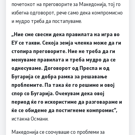
почетокот на преговорите за Македонија, тој го
избегна одговорот, рече само дека компромисно
и мудро треба да постапуваме.
„Ние сме свесни дека правилата на игра во
ЕУ се такви. Секоја земја членка може да ги
стопира преговорите. Ние не треба да ги
менуваме правилата и треба мудро да се
однесуваме. Договорот од Преспа и од
Бугарија се добра рамка за решавање
проблемите. Па така ќе го решиме и овој
спор со Бугарија. Очекувам дека овој
период ќе го искористиме да разговараме и
ќе се обидеме да постигнеме компромис“,
истакна Османи.
Македонија се соочуваше со проблеми за