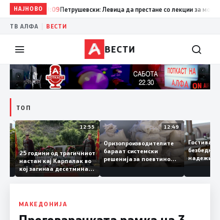
НАЈНОВО
19:09
Петрушевски: Левица да престане со лекции за морал и д
|
ТВ АЛФА
ВЕСТИ
ВЕСТИ
ТОП
13:04
12:55
12:49
Гостива
Оризопроизводителите
безбед
бараат системски
онија
25 години од трагичниот
надежи
решенија за поевтино
настан кај Карпалак во
следна
производство
кој загинаа десетмина
може да
македонски бранители
МАКЕДОНИЈА
Преговарачката рамка на 3