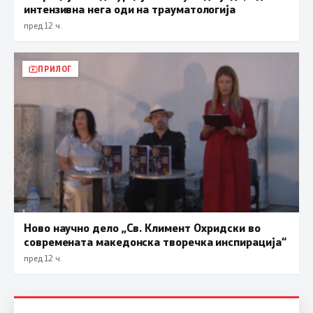
интензивна нега оди на трауматологија
пред 12 ч.
ПРИЛОГ
Ново научно дело „Св. Климент Охридски во
современата македонска творечка инспирација“
пред 12 ч.