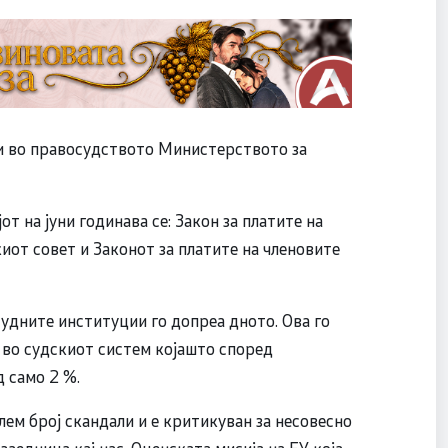
ми во правосудството Министерството за
от на јуни годинава се: Закон за платите на
киот совет и Законот за платите на членовите
удните институции го допреа дното. Ова го
 во судскиот систем којашто според
д само 2 %.
ем број скандали и е критикуван за несовесно
едница кај нас. Оценската мисија на ЕУ која