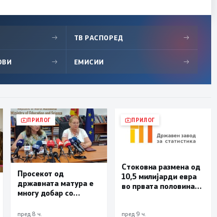
→
ТВ РАСПОРЕД
→
ОВИ
→
ЕМИСИИ
→
ПРИЛОГ
ПРИЛОГ
Стоковна размена од
Просекот од
10,5 милијарди евра
државната матура е
во првата половина
многу добар со
од годината –
оценка 3,66
Македонија го
зголемува извозот
пред 8 ч.
пред 9 ч.