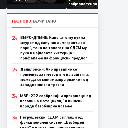
Коридор 8, Македонија
забрзано темпо
станува раскрсница на
Балканот
НАЈНОВО
НАЈЧИТАНО
2
ВМРО-ДПМНЕ: Како што му пукна
Ч
меурот од сапуница „мигранти за
пари“, така на талогот на СДСМ му
пука и најновата хистерија –
прифаќање на француски предлог
2
Даниловски: Ако правилно се
Ч
применуваат методите на заштита,
може да се минимизира ризикот од
западнонилска треска
3
МВР: 222 сообраќајни прекршоци од
Ч
возачи на мотоцикли, 14 лишени
поради безобѕирно возење
3
Петрушевски: СДСМ се плаши од
Ч
функционален систем, „Безбеден
град“ е доказ дека институциите