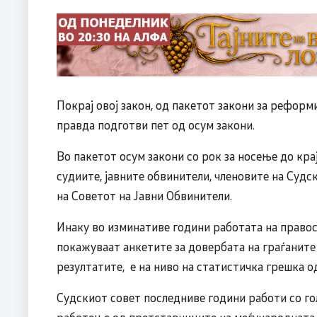
Покрај овој закон, од пакетот закони за рефор
правда подготви пет од осум закони.
Во пакетот осум закони со рок за носење до крај
судиите, јавните обвинители, членовите на Судс
на Советот на Јавни Обвинители.
Инаку во изминативе години работата на правос
покажуваат анкетите за довербата на граѓаните
резултатите, е на ниво на статистичка грешка о
Судскиот совет последниве години работи со гол
работење од претставниците на меѓународната за