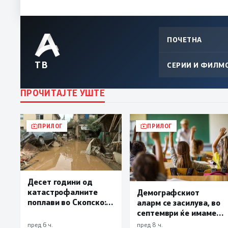
ПОЧЕТНА
ТВ
СЕРИИ И ФИЛМ
ПРОЧИТАЈТЕ УШТЕ
ПРИЛОГ
ПРИЛОГ
Десет години од
катастрофалните
Демографскиот
поплави во Скопско:
аларм се засилува, во
Во невремето загинаа
септември ќе имаме
22 лица
најмалку 3.000
пред 6 ч.
пред 8 ч.