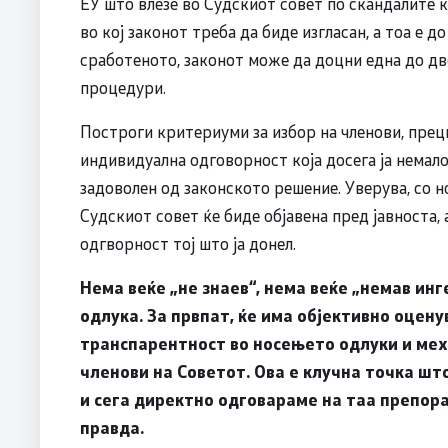
ЕУ што влезе во Судскиот совет по скандалите 
во кој законот треба да биде изгласан, а тоа е д
сработеното, законот може да доцни една до две
процедури.
Построги критериуми за избор на членови, прец
индивидуална одговорност која досега ја немал
задоволен од законското решение. Уверува, со н
Судскиот совет ќе биде објавена пред јавноста, а
одгворност тој што ја донел.
Нема веќе „не знаев“, нема веќе „немав инг
одлука. За првпат, ќе има објективно оцен
транспарентност во носењето одлуки и мех
членови на Советот. Ова е клучна точка што
и сега директно одговараме на таа препора
правда.