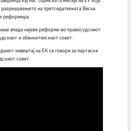
о разрешувањето на претседателката Весна
се реформира.
аше влада најави реформи во правосудсниот
Судскиот и обвинителскиот совет.
едниот извештај на ЕК се говори за партиски
удскиот совет.