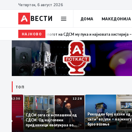
Четврток, 6 август 2026
ВЕСТИ
ДОМА
МАКЕДОНИЈА
НАЈНОВО
19:39
ВМРО-ДПМНЕ: Како што му пукна меурот од са
ТОП
12:30
12:28
Рекорден број казни
СДСМ сега се исплашени од
сити“ во јули – најмн
СДСМ: Од најголеми
тоците на
брзо возење
предавници еволуираа во
мантираат
најголеми патриоти