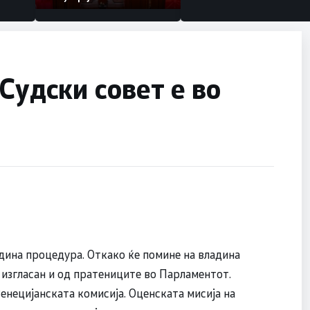
Судски совет е во
адина процедура. Откако ќе помине на владина
е изгласан и од пратениците во Парламентот.
енецијанската комисија. Оценската мисија на