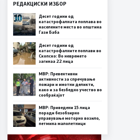
РЕДАКЦИСКИ ИЗБОР
Десет години од
катастрофалната поплава во
населените места во општина
Гази Баба
Десет години од
катастрофалните поплави во
Скопско: Во невремето
загинаа 22 лица
МВР: Превентивни
активности за спречување
пожари и имотни деликти,
како и за безбедно учество во
сообраќајот
МВР: Приведени 15 лица
поради безобѕирно
управување моторно возило,
петмина малолетници