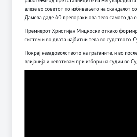
влезе во советот по избивањето на скандалот с
Дамева даде 40 препораки ова тело самото да 
Премиерот Христијан Мицкоски откако формир
систем и во двата најбитни тела во судството. 
Покрај незадоволството на граѓаните, и во посл
влијанија и непотизам при избори на судии во С