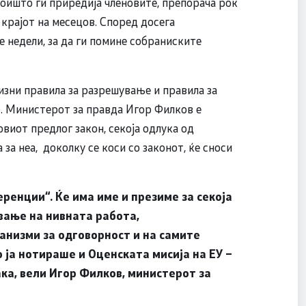
коишто ги приредија членовите, препорача рок
о крајот на месецов. Според досега
 недели, за да ги помине собраниските
изни правила за разрешување и правила за
о. Министерот за правда Игор Филков е
овиот предлог закон, секоја одлука од
 за неа, доколку се коси со законот, ќе сноси
еренции“. Ќе има име и презиме за секоја
ување на нивната работа,
анизми за одговорност и на самите
 ја нотираше и Оценската мисија на ЕУ –
ка, вели Игор Филков, министерот за