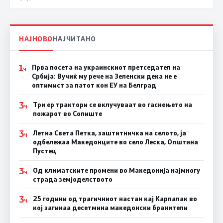
НАЈНОВО
НАЈЧИТАНО
1
Прва посета на украинскиот претседател на
Ч
Србија: Вучиќ му рече на Зеленски дека не е
оптимист за патот кон ЕУ на Белград
3
Три ер трактори се вклучуваат во гаснењето на
Ч
пожарот во Сопиште
3
Летна Света Петка, заштитничка на селото, ја
Ч
одбележаа Македонците во село Леска, Општина
Пустец
3
Од климатските промени во Македонија најмногу
Ч
страда земјоделството
3
25 години од трагичниот настан кај Карпалак во
Ч
кој загинаа десетмина македонски бранители