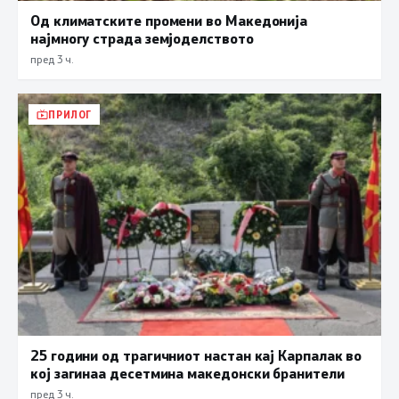
Од климатските промени во Македонија
најмногу страда земјоделството
пред 3 ч.
ПРИЛОГ
25 години од трагичниот настан кај Карпалак во
кој загинаа десетмина македонски бранители
пред 3 ч.