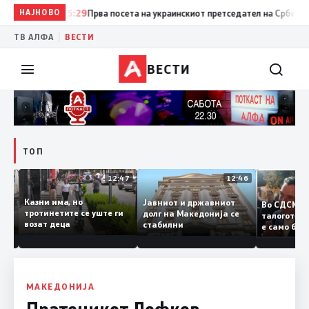
НАЈНОВО
15:29
Прва посета на украинскиот претседател на Србија: Вучиќ
|
ТВ АЛФА
ВЕСТИ
ВЕСТИ
ТОП
12:50
12:47
12:46
Казни има, но
Јавниот и државниот
Во СДСМ
дии и
тротинетите се уште ги
долг на Македонија се
талогот
возат деца
стабилни
е само 
ието
копија 
Заев
МАКЕДОНИЈА
Пратеникот Лефков