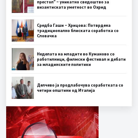
престол“ – уникатно сведоштво за
византиската уметност во Охрид
Средба Гаши – Хрицова: Потврдена
традиционално блиската соработка со
Словачка
Неделата на младите во Куманово со
работилници, филмски фестивал и дебати
за младинските политики
Делчево ја продлабочува соработката со
четири општини од Италија