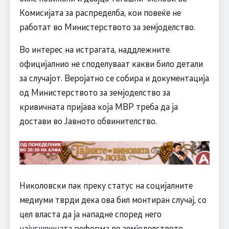
Комисијата за распределба, кои повеќе не
работат во Министерството за земјоделство.
Во интерес на истрагата, наддлежните
официјалнио не споделуваат какви било детали
за случајот. Веројатно се собира и документација
од Министерството за земјоделство за
кривичната пријава која МВР треба да ја
достави во Јавното обвинителство.
Николовски пак преку статус на социјалните
медиуми тврди дека ова бил монтиран случај, со
цел власта да ја нападне според него
најусшешната реформа во земјоделството.