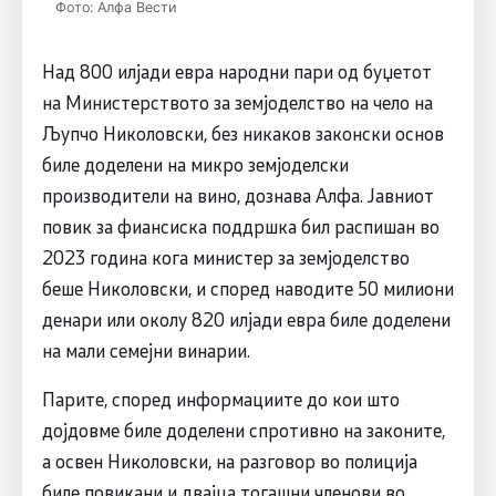
Фото: Алфа Вести
Над 800 илјади евра народни пари од буџетот
на Министерството за земјоделство на чело на
Љупчо Николовски, без никаков законски основ
биле доделени на микро земјоделски
производители на вино, дознава Алфа. Јавниот
повик за фиансиска поддршка бил распишан во
2023 година кога министер за земјоделство
беше Николовски, и според наводите 50 милиони
денари или околу 820 илјади евра биле доделени
на мали семејни винарии.
Парите, според информациите до кои што
дојдовме биле доделени спротивно на законите,
а освен Николовски, на разговор во полиција
биле повикани и двајца тогашни членови во