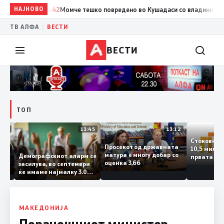
НАЈНОВО
14:42
Момче тешко повредено во Кушадаси со владиниот авион 
|
ТВ АЛФА
ВЕСТИ
ВЕСТИ
ТОП
14:12
13:45
13:12
Стоков
Просекот од државната
10,5 м
ата
матура е многу добар со
Демографскиот аларм се
првата
чката
оценка 3,66
засилува, во септември
година
аланка
ќе имаме најмалку 3.000
го згол
ктот
првачиња помалку
а
 слепа
МАКЕДОНИЈА
Поранешниот министер