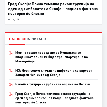
Град Скопје: Почна темелна реконструкција на
еден од симболите на Скопје – подната фонтана
повторно ќе блесне
пред 1 ч.
НАЈНОВО
НАЈЧИТАНО
1
Момче тешко повредено во Кушадаси со
Ч
владиниот авион ќе биде транспортирано во
Македонија
1
МЗ: Нови седум случаи на инфекција со вирусот
Ч
Западен Нил, сите од Скопје
1
Реконструкција на урбаната опрема во Нерези
Ч
1
Град Скопје: Почна темелна реконструкција на
Ч
еден од симболите на Скопје – подната фонтана
повторно ќе блесне