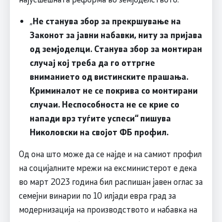
„
Не станува збор за прекршување на
Законот за јавни набавки, ниту за пријава
од земјоделци. Станува збор за монтиран
случај кој треба да го оттргне
вниманието од вистинските прашања.
Криминалот не се покрива со монтирани
случаи. Неспособноста не се крие со
напади врз туѓите успеси“ пишува
Николовски на својот ФБ профил.
Од она што може да се најде и на самиот профил
на социјалните мрежи на ексминистерот е дека
во март 2023 година бил распишан јавен оглас за
семејни винарии по 10 илјади евра град за
модернизација на производството и набавка на