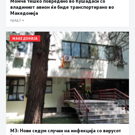
Момче тешко повредено во Кушадаси со
владиниот авион ќе биде транспортирано во
Македонија
пред 1 ч.
МАКЕДОНИЈА
МЗ: Нови седум случаи на инфекција со вирусот